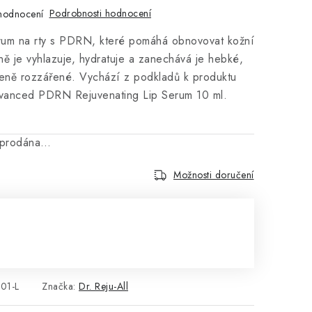
Podrobnosti hodnocení
hodnocení
érum na rty s PDRN, které pomáhá obnovovat kožní
mně je vyhlazuje, hydratuje a zanechává je hebké,
zeně rozzářené. Vychází z podkladů k produktu
dvanced PDRN Rejuvenating Lip Serum 10 ml.
vyprodána…
Možnosti doručení
:
01-L
Značka:
Dr. Reju-All