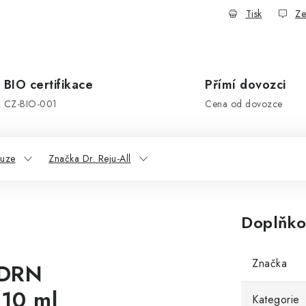
Tisk
Ze
BIO certifikace
Přímí dovozci
CZ-BIO-001
Cena od dovozce
kuze
Značka Dr. Reju-All
Doplňko
Značka
PDRN
 10 ml
Kategorie