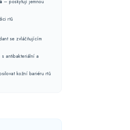
á
– poskytují jemnou
ici rtů
dant se zvláčňujícím
s antibakteriální a
ilovat kožní bariéru rtů