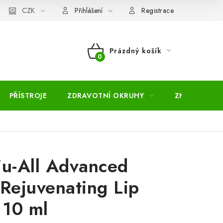
pojmů
CZK
Moje objednávka
Mapa serveru
Přihlášení
Registrace
Prázdný košík
NÁKUPNÍ
KOŠÍK
PŘÍSTROJE
ZDRAVOTNÍ OKRUHY
ZNAČKY
ju-All Advanced
ejuvenating Lip
 10 ml