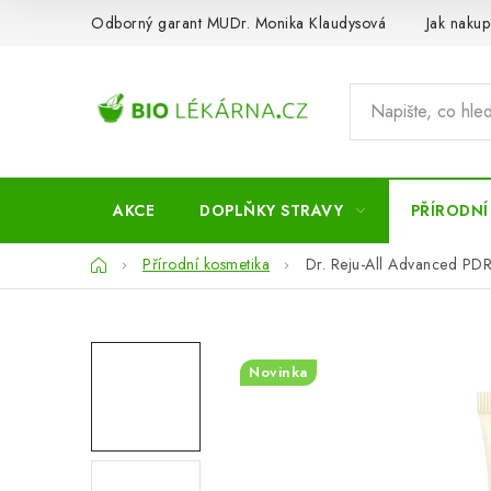
Přejít
Odborný garant MUDr. Monika Klaudysová
Jak nakup
na
obsah
AKCE
DOPLŇKY STRAVY
PŘÍRODNÍ
Domů
Přírodní kosmetika
Dr. Reju-All Advanced PDR
Novinka