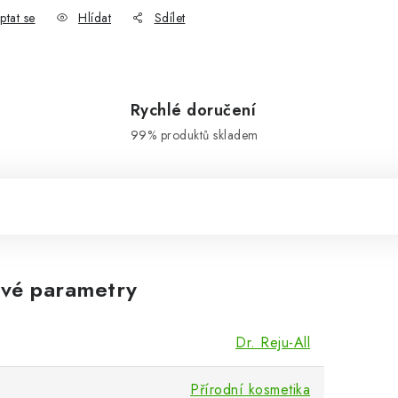
ptat se
Hlídat
Sdílet
Rychlé doručení
99% produktů skladem
vé parametry
Dr. Reju-All
Přírodní kosmetika