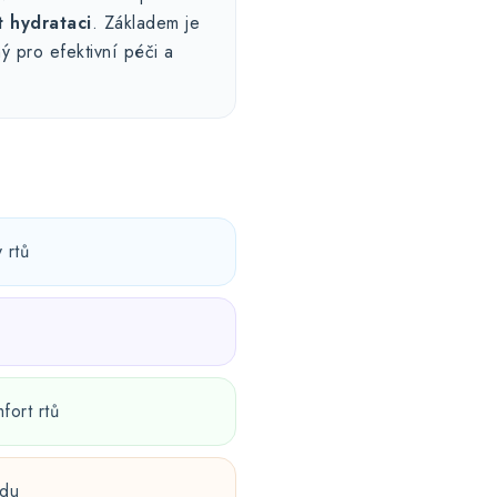
 hydrataci
. Základem je
ý pro efektivní péči a
 rtů
fort rtů
edu