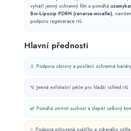
vytváří jemný ochranný film a pomáhá
uzamykat
Bio‑Lipozip PDRN (reverse‑micelle)
, navržen
podporu regenerace rtů.
Hlavní přednosti
💧 Podpora obnovy a posílení ochranné bariéry
🫧 Jemná exfoliační péče pro hladší vzhled rtů
🌿 Pomáhá zmírnit suchost a zlepšit celkový kom
✨ Podpora přirozeně svěžího a zdravého vzhl