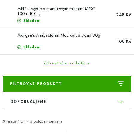
ZNAČKY
MNZ - Mýdlo s manukovým medem MGO
100+ 100 g
248 Kč
Odborný garant MUDr. Monika Klaudysová
Jak nakupovat
Skladem
GDPR
Obchodní podmínky
Kontakty
Slovník pojmů
Morgan's Antibacterial Medicated Soap 80g
Moje objednávka
Mapa serveru
100 Kč
Skladem
Zobrazit více produktů
FILTROVAT PRODUKTY
V
Ř
DOPORUČUJEME
ý
a
p
z
i
e
Stránka
1
z
1
-
5
položek celkem
s
n