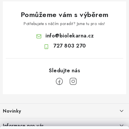
Pomůžeme vám s výběrem
Potřebujete s něčím poradit? Jsme tu pro vás!
info
@
biolekarna.cz
727 803 270
Z
á
Novinky
p
a
Hydratační mocktaily s elektrolyty: osvěžující nápoje pro horké dny
Informace pro vás
10.8.2026