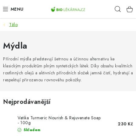
Přejít
Hleda
na
obsah
Tělo
AKCE
DOPLŇKY STRAVY
Mýdla
PŘÍRODNÍ KOSMETIKA
Přírodní mýdla představují šetrnou a účinnou alternativu ke
klasickým produktům plným syntetických látek. Díky obsahu kvalitních
rostlinných olejů a aktivních přírodních složek jemně čistí, hydratují a
SPORT
respektují přirozenou rovnováhu pokožky.
ZDRAVÉ POTRAVINY
Nejprodávanější
PŘÍSTROJE
Vatika Turmeric Nourish & Rejuvenate Soap
ZDRAVOTNÍ OKRUHY
- 100g
230 Kč
Skladem