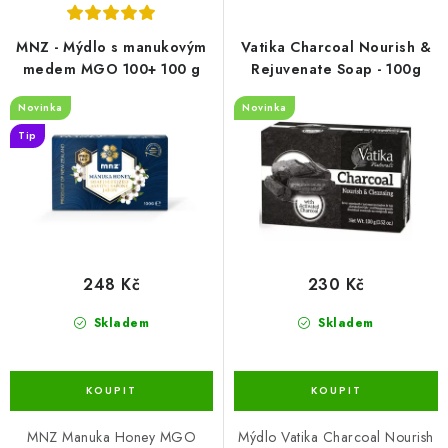
p
í
r
p
MNZ - Mýdlo s manukovým
Vatika Charcoal Nourish &
o
r
medem MGO 100+ 100 g
Rejuvenate Soap - 100g
d
o
Novinka
Novinka
u
d
Tip
k
u
t
k
ů
t
ů
248 Kč
230 Kč
Skladem
Skladem
MNZ Manuka Honey MGO
Mýdlo Vatika Charcoal Nourish