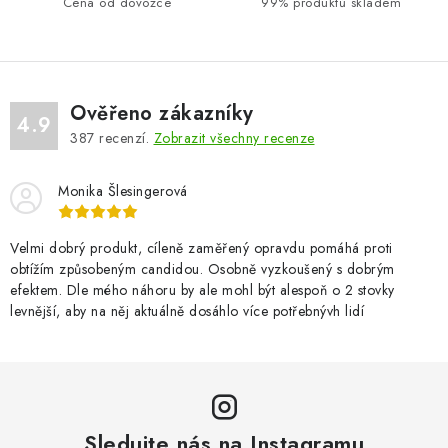
Cena od dovozce
99% produktů skladem
Ověřeno zákazníky
4.9
387
recenzí.
Zobrazit všechny recenze
Monika Šlesingerová
Velmi dobrý produkt, cíleně zaměřený opravdu pomáhá proti
obtížím způsobeným candidou. Osobně vyzkoušený s dobrým
efektem. Dle mého náhoru by ale mohl být alespoň o 2 stovky
levnější, aby na něj aktuálně dosáhlo více potřebnývh lidí
Sledujte nás na Instagramu