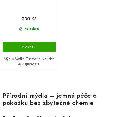
230 Kč
Skladem
Mýdlo Vatika Turmeric Nourish
& Rejuvenate.
O
v
Přírodní mýdla – jemná péče o
l
pokožku bez zbytečné chemie
á
d