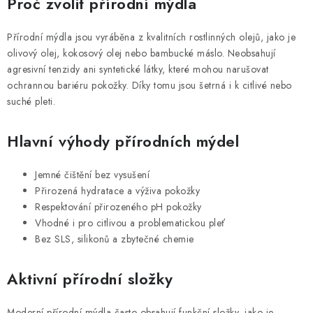
Proč zvolit přírodní mýdla
a
c
Přírodní mýdla jsou vyráběna z kvalitních rostlinných olejů, jako je
í
olivový olej, kokosový olej nebo bambucké máslo. Neobsahují
p
agresivní tenzidy ani syntetické látky, které mohou narušovat
r
ochrannou bariéru pokožky. Díky tomu jsou šetrná i k citlivé nebo
v
suché pleti.
k
y
Hlavní výhody přírodních mýdel
v
ý
Jemné čištění bez vysušení
p
Přirozená hydratace a výživa pokožky
i
Respektování přirozeného pH pokožky
Vhodné i pro citlivou a problematickou pleť
s
Bez SLS, silikonů a zbytečné chemie
u
Aktivní přírodní složky
Moderní přírodní mýdla často obsahují funkční složky, jako je