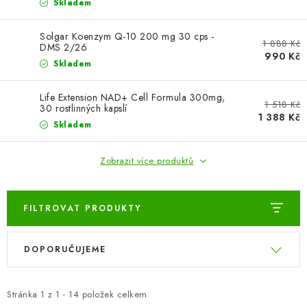
ZNAČKY
Skladem
Solgar Koenzym Q-10 200 mg 30 cps -
Odborný garant MUDr. Monika Klaudysová
Jak nakupovat
1 888 Kč
DMS 2/26
990 Kč
GDPR
Obchodní podmínky
Kontakty
Slovník pojmů
Skladem
Moje objednávka
Mapa serveru
Life Extension NAD+ Cell Formula 300mg,
1 518 Kč
30 rostlinných kapslí
1 388 Kč
Skladem
Zobrazit více produktů
FILTROVAT PRODUKTY
V
Ř
DOPORUČUJEME
ý
a
p
z
i
e
Stránka
1
z
1
-
14
položek celkem