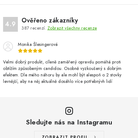
y
v
ý
Ověřeno zákazníky
4.9
p
387
recenzí.
Zobrazit všechny recenze
i
s
Monika Šlesingerová
u
Velmi dobrý produkt, cíleně zaměřený opravdu pomáhá proti
obtížím způsobeným candidou. Osobně vyzkoušený s dobrým
efektem. Dle mého náhoru by ale mohl být alespoň o 2 stovky
levnější, aby na něj aktuálně dosáhlo více potřebnývh lidí
Sledujte nás na Instagramu
ZOBRAZIT PROFIL