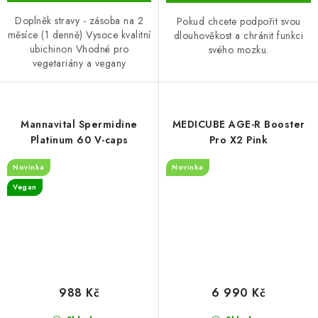
Doplněk stravy - zásoba na 2
Pokud chcete podpořit svou
měsíce (1 denně) Vysoce kvalitní
dlouhověkost a chránit funkci
ubichinon Vhodné pro
svého mozku.
vegetariány a vegany
Mannavital Spermidine
MEDICUBE AGE-R Booster
Platinum 60 V-caps
Pro X2 Pink
Novinka
Novinka
Vegan
988 Kč
6 990 Kč