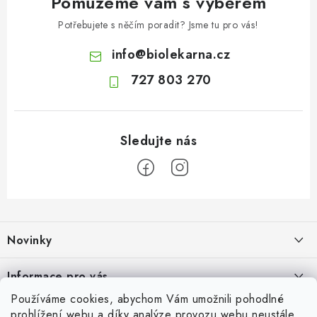
Pomůžeme vám s výběrem
Potřebujete s něčím poradit? Jsme tu pro vás!
info
@
biolekarna.cz
727 803 270
Z
á
Novinky
p
a
Jak na klidné trávení na cestách
Informace pro vás
t
4.8.2026
Používáme cookies, abychom Vám umožnili pohodlné
í
Odborný garant MUDr. Monika Klaudysová
Přijímáme online platby
prohlížení webu a díky analýze provozu webu neustále
Fava boby: výživná luštěnina plná rostlinných bílkovin, vlákniny a