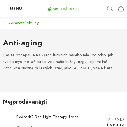
Přejít
Hleda
na
obsah
Zdravotní okruhy
AKCE
DOPLŇKY STRAVY
Anti-aging
PŘÍRODNÍ KOSMETIKA
Čas se podepisuje na všech funkcích našeho těla, od toho, jak
rychle myslíme, až po to, zda naše buňky fungují optimálně.
Produkce životně důležitých látek, jako je CoQ10, v těle klesá.
SPORT
ZDRAVÉ POTRAVINY
PŘÍSTROJE
Nejprodávanější
ZDRAVOTNÍ OKRUHY
Redpad® Red Light Therapy Torch
2 480 Kč
1 980 Kč