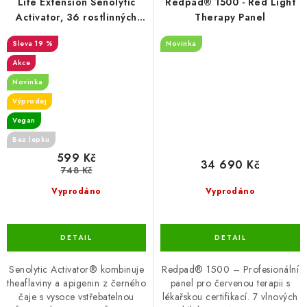
Life Extension Senolytic
Redpad® 1500 - Red Light
Activator, 36 rostlinných
Therapy Panel
kapslí
19 %
Novinka
Akce
Novinka
Výprodej
Vegan
Bez lepku
599 Kč
34 690 Kč
748 Kč
Vyprodáno
Vyprodáno
Senolytic Activator® kombinuje
Redpad® 1500 – Profesionální
theaflaviny a apigenin z černého
panel pro červenou terapii s
čaje s vysoce vstřebatelnou
lékařskou certifikací. 7 vlnových