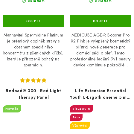
Skladem
Skladem
Mannavital Spermidine Platinum
MEDICUBE AGE-R Booster Pro
je prémiový doplněk stravy s
X2 Pink je vylepšený kosmetický
obsahem speciálního
přístroj nové generace pro
koncentrátu z pšeničných klíčků,
domácí péči o pleť. Tento
který je přirozeně bohatý na
profesionálně laděný 9v1 beauty
spermidin.
device kombinuje pokročilé...
Redpad® 300 - Red Light
Life Extension Essential
Therapy Panel
Youth L-Ergothioneine 5 mg,
30 kapslí
Novinka
50 %
Akce
Výprodej