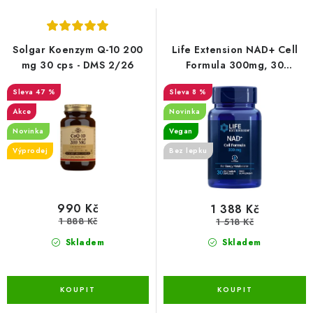
s
n
p
í
r
p
Solgar Koenzym Q-10 200
Life Extension NAD+ Cell
o
r
mg 30 cps - DMS 2/26
Formula 300mg, 30
rostlinných kapslí
d
o
47 %
8 %
u
d
Akce
Novinka
k
u
Novinka
Vegan
t
k
Výprodej
Bez lepku
ů
t
ů
990 Kč
1 388 Kč
1 888 Kč
1 518 Kč
Skladem
Skladem