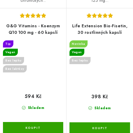
chronických...
125 mg...
G&G Vitamins - Koenzym
Life Extension Bio-Fisetin,
Q10 100 mg - 60 kapslí
30 rostlinných kapslí
Tip
Novinka
Vegan
Vegan
Bez lepku
Bez lepku
Bez laktózy
594 Kč
398 Kč
Skladem
Skladem