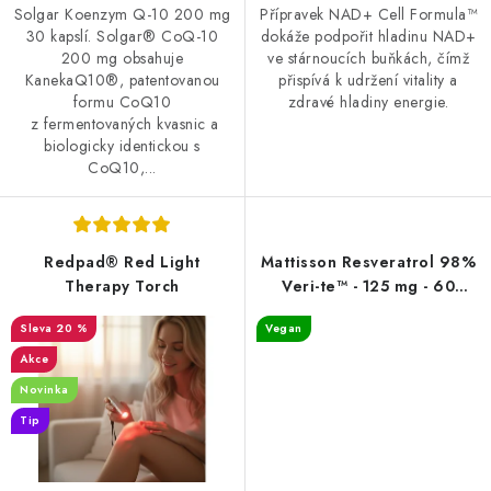
Solgar Koenzym Q-10 200 mg
Přípravek NAD+ Cell Formula™
30 kapslí. Solgar® CoQ-10
dokáže podpořit hladinu NAD+
200 mg obsahuje
ve stárnoucích buňkách, čímž
KanekaQ10®, patentovanou
přispívá k udržení vitality a
formu CoQ10
zdravé hladiny energie.
z fermentovaných kvasnic a
biologicky identickou s
CoQ10,...
Redpad® Red Light
Mattisson Resveratrol 98%
Therapy Torch
Veri-te™ - 125 mg - 60
kapslí
20 %
Vegan
Akce
Novinka
Tip