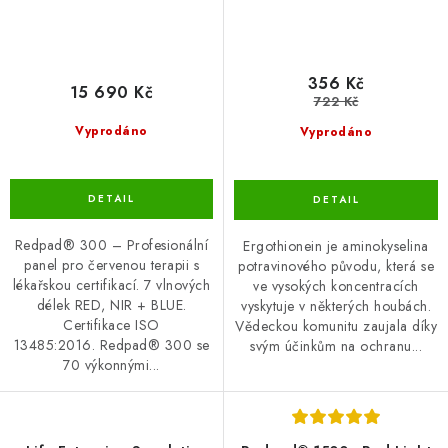
356 Kč
15 690 Kč
722 Kč
Vyprodáno
Vyprodáno
Redpad® 300 – Profesionální
Ergothionein je aminokyselina
panel pro červenou terapii s
potravinového původu, která se
lékařskou certifikací. 7 vlnových
ve vysokých koncentracích
délek RED, NIR + BLUE.
vyskytuje v některých houbách.
Certifikace ISO
Vědeckou komunitu zaujala díky
13485:2016. Redpad® 300 se
svým účinkům na ochranu...
70 výkonnými...