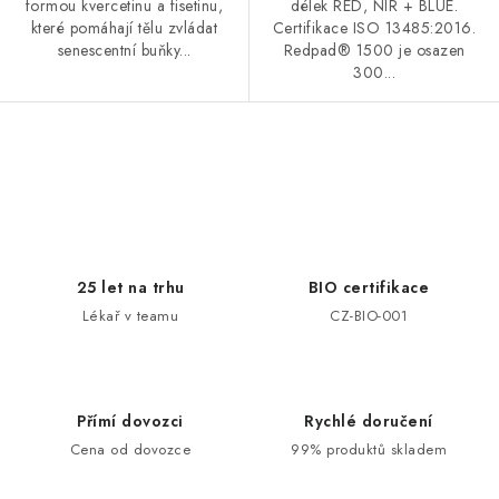
formou kvercetinu a fisetinu,
délek RED, NIR + BLUE.
které pomáhají tělu zvládat
Certifikace ISO 13485:2016.
senescentní buňky...
Redpad® 1500 je osazen
300...
O
v
l
á
d
25 let na trhu
BIO certifikace
a
Lékař v teamu
CZ-BIO-001
c
í
p
Přímí dovozci
Rychlé doručení
r
Cena od dovozce
99% produktů skladem
v
k