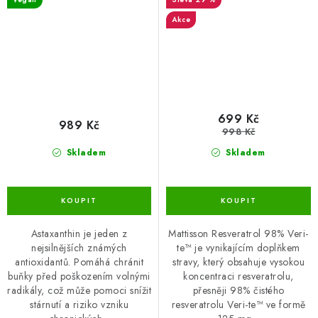
Akce
699 Kč
989 Kč
998 Kč
Skladem
Skladem
Astaxanthin je jeden z
Mattisson Resveratrol 98% Veri-
nejsilnějších známých
te™ je vynikajícím doplňkem
antioxidantů. Pomáhá chránit
stravy, který obsahuje vysokou
buňky před poškozením volnými
koncentraci resveratrolu,
radikály, což může pomoci snížit
přesněji 98% čistého
stárnutí a riziko vzniku
resveratrolu Veri-te™ ve formě