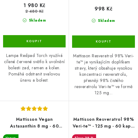
1 980 Kč
998 Kč
2 480 Kč
Skladem
Skladem
Lampa Redpad Torch využívá
Mattisson Resveratrol 98% Veri-
cílené červené světlo k uvolnění
te™ je vynikajícím doplňkem
bolesti zad, ramen a kolen.
stravy, který obsahuje vysokou
Pomáhá odstranit svalovou
koncentraci resveratrolu,
únavu a bolest.
přesněji 98% čistého
resveratrolu Veri-te™ ve formě
125 mg...
Mattisson Vegan
Mattisson Resveratrol 98%
Astaxanthin 8 mg - 60
Veri-te™ - 125 mg - 60 kapsl
kapslí
DMS-8/26
Vegan
29 %