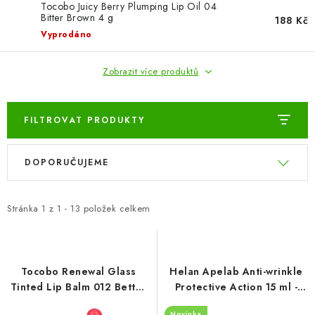
ZNAČKY
Tocobo Juicy Berry Plumping Lip Oil 04
Bitter Brown 4 g
188 Kč
Vyprodáno
Odborný garant MUDr. Monika Klaudysová
Jak nakupovat
GDPR
Obchodní podmínky
Kontakty
Slovník pojmů
Zobrazit více produktů
Moje objednávka
Mapa serveru
FILTROVAT PRODUKTY
V
Ř
DOPORUČUJEME
ý
a
p
z
i
e
Stránka
1
z
1
-
13
položek celkem
s
n
p
í
r
p
Tocobo Renewal Glass
Helan Apelab Anti-wrinkle
o
r
Tinted Lip Balm 012 Better
Protective Action 15 ml -
Pink 3,5g
balzám na rty
d
o
Novinka