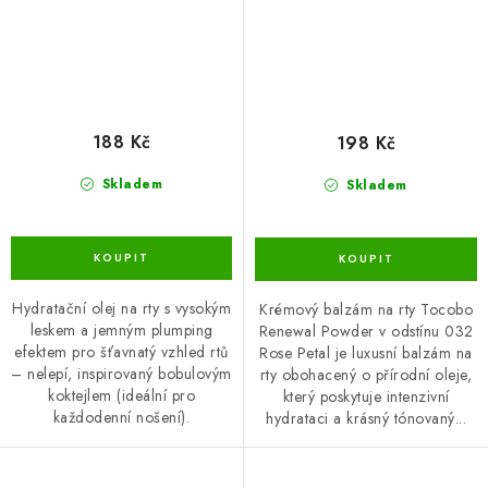
188 Kč
198 Kč
Skladem
Skladem
Hydratační olej na rty s vysokým
Krémový balzám na rty Tocobo
leskem a jemným plumping
Renewal Powder v odstínu 032
efektem pro šťavnatý vzhled rtů
Rose Petal je luxusní balzám na
– nelepí, inspirovaný bobulovým
rty obohacený o přírodní oleje,
koktejlem (ideální pro
který poskytuje intenzivní
každodenní nošení).
hydrataci a krásný tónovaný...