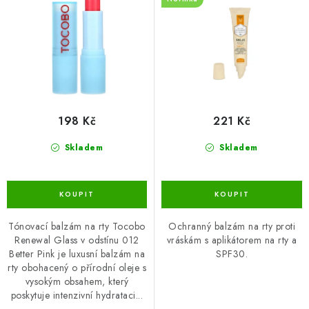
u
d
k
u
t
k
ů
t
ů
198 Kč
221 Kč
Skladem
Skladem
Tónovací balzám na rty Tocobo
Ochranný balzám na rty proti
Renewal Glass v odstínu 012
vráskám s aplikátorem na rty a
Better Pink je luxusní balzám na
SPF30.
rty obohacený o přírodní oleje s
vysokým obsahem, který
poskytuje intenzivní hydrataci...