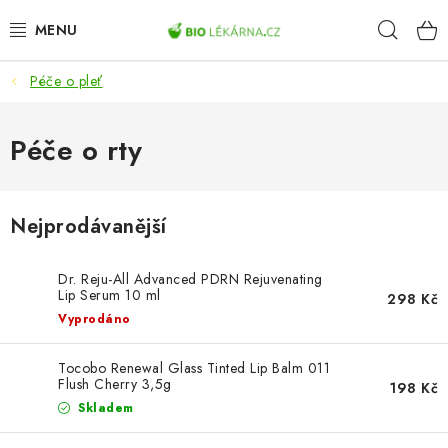
Přejít
Hleda
na
obsah
Péče o pleť
AKCE
DOPLŇKY STRAVY
Péče o rty
PŘÍRODNÍ KOSMETIKA
Nejprodávanější
SPORT
Dr. Reju-All Advanced PDRN Rejuvenating
ZDRAVÉ POTRAVINY
Lip Serum 10 ml
298 Kč
Vyprodáno
PŘÍSTROJE
Tocobo Renewal Glass Tinted Lip Balm 011
Flush Cherry 3,5g
198 Kč
ZDRAVOTNÍ OKRUHY
Skladem