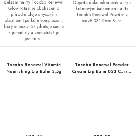
Balzám na rty Tocobo Renewal
Objevte dokonalou péči o rty s
Glow Ritual je obohacen o
krémovým balzámem na rty
přírodní oleje s vysokým
Tocobo Renewal Powder v
obsahem šperků a komplexem,
barvě 031 Rose Burn.
který intenzivně hydratuje suché
a jemné rty a zanechává je
jemné a...
Tocobo Renewal Vitamin
Tocobo Renewal Powder
Nourishing Lip Balm 3,5g
Cream Lip Balm 033 Carrot
Cake 3,5g