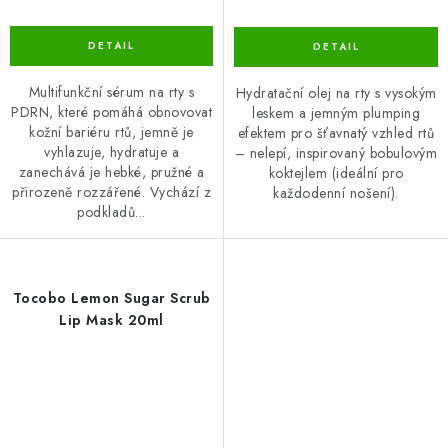
Multifunkční sérum na rty s
Hydratační olej na rty s vysokým
PDRN, které pomáhá obnovovat
leskem a jemným plumping
kožní bariéru rtů, jemně je
efektem pro šťavnatý vzhled rtů
vyhlazuje, hydratuje a
– nelepí, inspirovaný bobulovým
zanechává je hebké, pružné a
koktejlem (ideální pro
přirozeně rozzářené. Vychází z
každodenní nošení).
podkladů...
Tocobo Lemon Sugar Scrub
Lip Mask 20ml