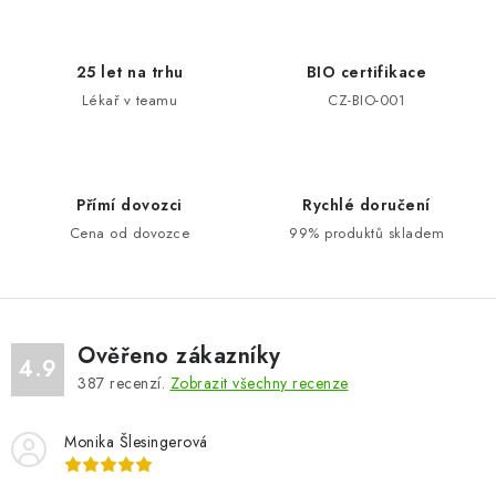
l
á
d
25 let na trhu
BIO certifikace
a
Lékař v teamu
CZ-BIO-001
c
í
p
Přímí dovozci
Rychlé doručení
r
Cena od dovozce
99% produktů skladem
v
k
y
v
ý
Ověřeno zákazníky
4.9
p
387
recenzí.
Zobrazit všechny recenze
i
s
Monika Šlesingerová
u