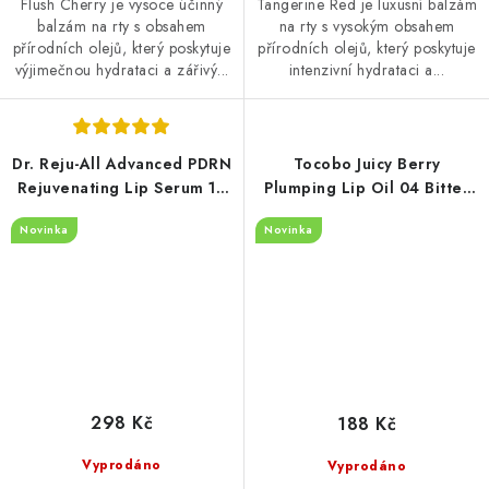
Flush Cherry je vysoce účinný
Tangerine Red je luxusní balzám
balzám na rty s obsahem
na rty s vysokým obsahem
přírodních olejů, který poskytuje
přírodních olejů, který poskytuje
výjimečnou hydrataci a zářivý...
intenzivní hydrataci a...
Dr. Reju-All Advanced PDRN
Tocobo Juicy Berry
Rejuvenating Lip Serum 10
Plumping Lip Oil 04 Bitter
ml
Brown 4 g
Novinka
Novinka
298 Kč
188 Kč
Vyprodáno
Vyprodáno