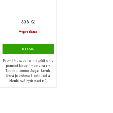
338 Kč
Vyprodáno
Proměňte svou rutinní péči o rty
pomocí luxusní masky na rty
Tocobo Lemon Sugar Scrub,
která je určena k exfoliaci a
hloubkové hydrataci rtů.
O
v