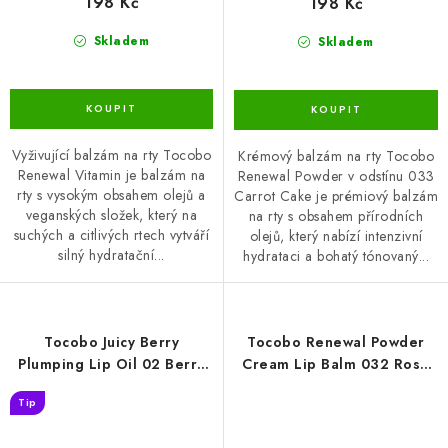
198 Kč
198 Kč
Skladem
Skladem
Vyživující balzám na rty Tocobo
Krémový balzám na rty Tocobo
Renewal Vitamin je balzám na
Renewal Powder v odstínu 033
rty s vysokým obsahem olejů a
Carrot Cake je prémiový balzám
veganských složek, který na
na rty s obsahem přírodních
suchých a citlivých rtech vytváří
olejů, který nabízí intenzivní
silný hydratační...
hydrataci a bohatý tónovaný...
Tocobo Juicy Berry
Tocobo Renewal Powder
Plumping Lip Oil 02 Berry
Cream Lip Balm 032 Rose
Brandy 4 g
Petal 3,5g
Tip