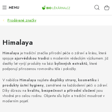
Přejít
Hleda
na
obsah
Prodávané značky
AKCE
DOPLŇKY STRAVY
Himalaya
PŘÍRODNÍ KOSMETIKA
Himalaya
je tradiční značka přírodní péče o zdraví a krásu, která
spojuje
ajurvédskou tradici
s moderním vědeckým výzkumem. Již
SPORT
desítky let vyvíjí produkty na bázi
bylinných extraktů
, které
podporují přirozenou rovnováhu těla i pokožky.
ZDRAVÉ POTRAVINY
V nabídce
Himalaya
najdete
doplňky stravy, kosmetiku i
produkty ústní hygieny
, zaměřené na každodenní péči o zdraví.
PŘÍSTROJE
Díky důrazu na
kvalitu, bezpečnost a přírodní složení
jsou
vhodné pro celou rodinu. Objevte sílu bylin a tradiční moudrost v
ZDRAVOTNÍ OKRUHY
moderním pojetí.