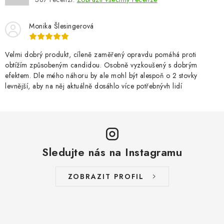
c
í
Monika Šlesingerová
p
r
v
Velmi dobrý produkt, cíleně zaměřený opravdu pomáhá proti
obtížím způsobeným candidou. Osobně vyzkoušený s dobrým
k
efektem. Dle mého náhoru by ale mohl být alespoň o 2 stovky
y
levnější, aby na něj aktuálně dosáhlo více potřebnývh lidí
v
ý
p
i
s
Sledujte nás na Instagramu
u
ZOBRAZIT PROFIL