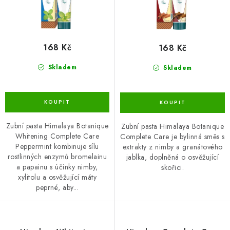
ů
t
ů
168 Kč
168 Kč
Skladem
Skladem
Zubní pasta Himalaya Botanique
Zubní pasta Himalaya Botanique
Whitening Complete Care
Complete Care je bylinná směs s
Peppermint kombinuje sílu
extrakty z nimby a granátového
rostlinných enzymů bromelainu
jablka, doplněná o osvěžující
a papainu s účinky nimby,
skořici.
xylitolu a osvěžující máty
peprné, aby...