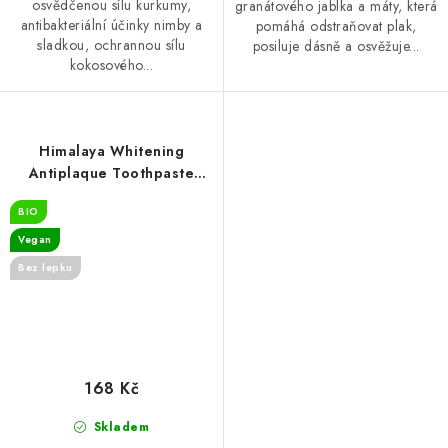
osvědčenou sílu kurkumy,
granátového jablka a máty, která
antibakteriální účinky nimby a
pomáhá odstraňovat plak,
sladkou, ochrannou sílu
posiluje dásně a osvěžuje...
kokosového...
Himalaya Whitening
Antiplaque Toothpaste
Charcoal + Black Seed Oil,
BIO
Mint - 75ml
Vegan
Bez lepku
168 Kč
Skladem