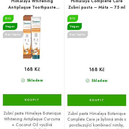
Himalaya Whitening
Himalaya Complete Care
Antiplaque Toothpaste
Zubní pasta – Máta – 75 ml
Curcuma + Coconut Oil,
BIO
BIO
Mint - 75ml
Vegan
Vegan
Bez lepku
Bez lepku
168 Kč
168 Kč
Skladem
Skladem
Zubní pasta Himalaya Botanique
Zubní pasta Himalaya Botanique
Whitening Antiplaque Curcuma
Complete Care je bylinná směs s
+ Coconut Oil využívá
povzbuzující kombinací nimby,