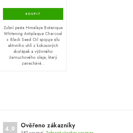
Zubní pasta Himalaya Botanique
Whitening Antiplaque Charcoal
+ Black Seed Oil spojuje sílu
aktivního uhlí z kokosových
skořápek a výživného
černuchového oleje, který
zanechává...
O
v
l
á
d
Ověřeno zákazníky
a
4.9
387
recenzí.
Zobrazit všechny recenze