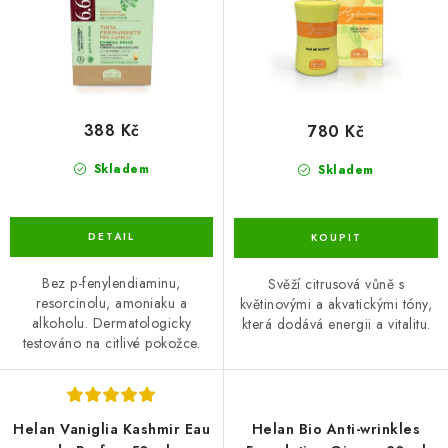
k
u
t
k
ů
t
ů
388 Kč
780 Kč
Skladem
Skladem
Bez p-fenylendiaminu,
Svěží citrusová vůně s
resorcinolu, amoniaku a
květinovými a akvatickými tóny,
alkoholu. Dermatologicky
která dodává energii a vitalitu.
testováno na citlivé pokožce.
Helan Vaniglia Kashmir Eau
Helan Bio Anti-wrinkles