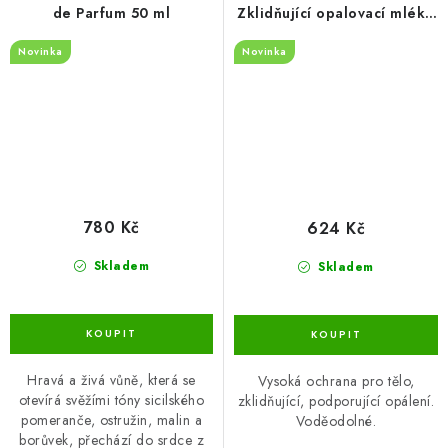
de Parfum 50 ml
Zklidňující opalovací mléko
SPF30 200ml
Novinka
Novinka
780 Kč
624 Kč
Skladem
Skladem
Hravá a živá vůně, která se
Vysoká ochrana pro tělo,
otevírá svěžími tóny sicilského
zklidňující, podporující opálení.
pomeranče, ostružin, malin a
Voděodolné.
borůvek, přechází do srdce z