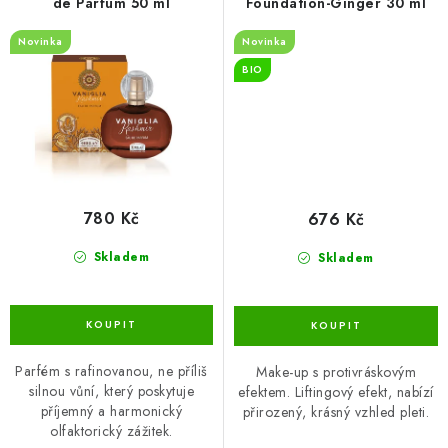
de Parfum 50 ml
Foundation-Ginger 30 ml
Novinka
Novinka
BIO
780 Kč
676 Kč
Skladem
Skladem
Parfém s rafinovanou, ne příliš
Make-up s protivráskovým
silnou vůní, který poskytuje
efektem. Liftingový efekt, nabízí
příjemný a harmonický
přirozený, krásný vzhled pleti.
olfaktorický zážitek.