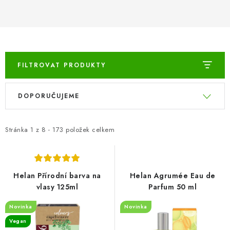
ZNAČKY
Odborný garant MUDr. Monika Klaudysová
Jak nakupovat
GDPR
Obchodní podmínky
Kontakty
Slovník pojmů
Moje objednávka
Mapa serveru
FILTROVAT PRODUKTY
V
Ř
DOPORUČUJEME
ý
a
p
z
i
e
Stránka
1
z
8
-
173
položek celkem
s
n
p
í
r
p
Helan Přírodní barva na
Helan Agrumée Eau de
o
r
vlasy 125ml
Parfum 50 ml
d
o
Novinka
Novinka
u
d
Vegan