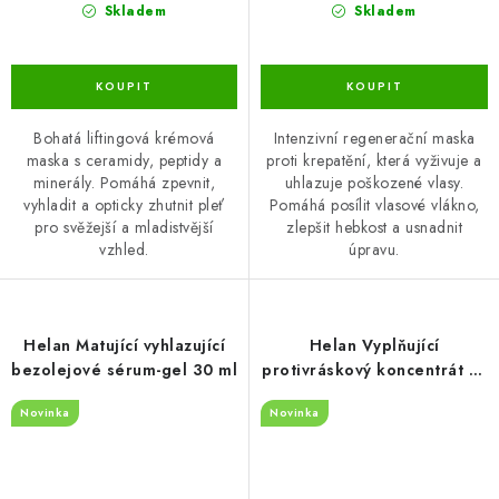
Skladem
Skladem
Bohatá liftingová krémová
Intenzivní regenerační maska
maska s ceramidy, peptidy a
proti krepatění, která vyživuje a
minerály. Pomáhá zpevnit,
uhlazuje poškozené vlasy.
vyhladit a opticky zhutnit pleť
Pomáhá posílit vlasové vlákno,
pro svěžejší a mladistvější
zlepšit hebkost a usnadnit
vzhled.
úpravu.
Helan Matující vyhlazující
Helan Vyplňující
bezolejové sérum-gel 30 ml
protivráskový koncentrát 10
ml
Novinka
Novinka