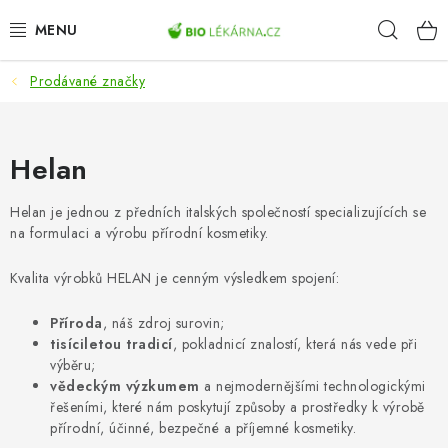
Přejít
Hleda
na
obsah
Prodávané značky
AKCE
DOPLŇKY STRAVY
Helan
PŘÍRODNÍ KOSMETIKA
Helan je jednou z předních italských společností specializujících se
na formulaci a výrobu přírodní kosmetiky.
SPORT
Kvalita výrobků HELAN je cenným výsledkem spojení:
ZDRAVÉ POTRAVINY
Příroda
, náš zdroj surovin;
tisíciletou tradicí
, pokladnicí znalostí, která nás vede při
PŘÍSTROJE
výběru;
vědeckým výzkumem
a nejmodernějšími technologickými
ZDRAVOTNÍ OKRUHY
řešeními, které nám poskytují způsoby a prostředky k výrobě
přírodní, účinné, bezpečné a příjemné kosmetiky.