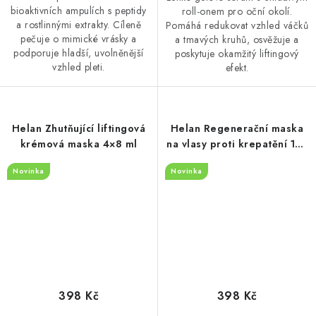
bioaktivních ampulích s peptidy
roll-onem pro oční okolí.
a rostlinnými extrakty. Cíleně
Pomáhá redukovat vzhled váčků
pečuje o mimické vrásky a
a tmavých kruhů, osvěžuje a
podporuje hladší, uvolněnější
poskytuje okamžitý liftingový
vzhled pleti.
efekt.
Helan Zhutňující liftingová
Helan Regenerační maska
krémová maska 4×8 ml
na vlasy proti krepatění 150
ml
Novinka
Novinka
398 Kč
398 Kč