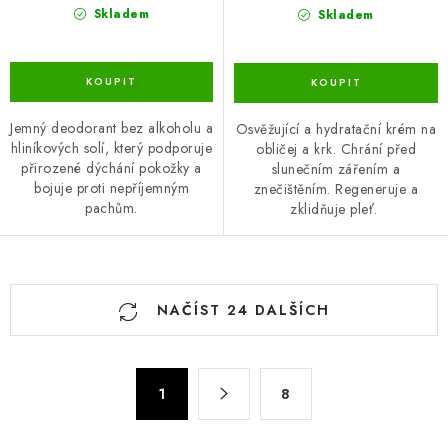
Skladem
Skladem
Jemný deodorant bez alkoholu a
Osvěžující a hydratační krém na
hliníkových solí, který podporuje
obličej a krk. Chrání před
přirozené dýchání pokožky a
slunečním zářením a
bojuje proti nepříjemným
znečištěním. Regeneruje a
pachům.
zklidňuje pleť.
O
NAČÍST 24 DALŠÍCH
v
l
á
S
d
1
8
t
a
r