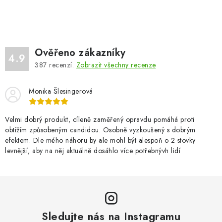
c
á
n
í
k
p
o
r
v
v
Ověřeno zákazníky
4.9
á
k
387
recenzí.
Zobrazit všechny recenze
n
y
í
v
Monika Šlesingerová
ý
p
Velmi dobrý produkt, cíleně zaměřený opravdu pomáhá proti
i
obtížím způsobeným candidou. Osobně vyzkoušený s dobrým
efektem. Dle mého náhoru by ale mohl být alespoň o 2 stovky
s
levnější, aby na něj aktuálně dosáhlo více potřebnývh lidí
u
Sledujte nás na Instagramu