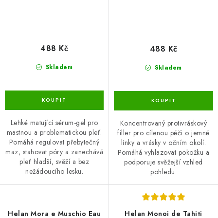
488 Kč
488 Kč
Skladem
Skladem
Lehké matující sérum-gel pro
Koncentrovaný protivráskový
mastnou a problematickou pleť.
filler pro cílenou péči o jemné
Pomáhá regulovat přebytečný
linky a vrásky v očním okolí.
maz, stahovat póry a zanechává
Pomáhá vyhlazovat pokožku a
pleť hladší, svěží a bez
podporuje svěžejší vzhled
nežádoucího lesku.
pohledu.
Helan Mora e Muschio Eau
Helan Monoi de Tahiti