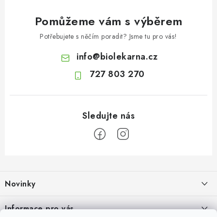
Pomůžeme vám s výběrem
Potřebujete s něčím poradit? Jsme tu pro vás!
info
@
biolekarna.cz
727 803 270
Z
á
Novinky
p
a
Olivový olej při zácpě: co ukazují klinické studie?
Informace pro vás
t
7.8.2026