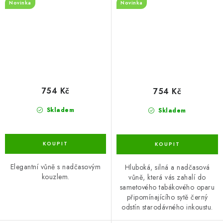
Novinka
Novinka
754 Kč
754 Kč
Skladem
Skladem
Elegantní vůně s nadčasovým
Hluboká, silná a nadčasová
kouzlem.
vůně, která vás zahalí do
sametového tabákového oparu
připomínajícího sytě černý
odstín starodávného inkoustu.