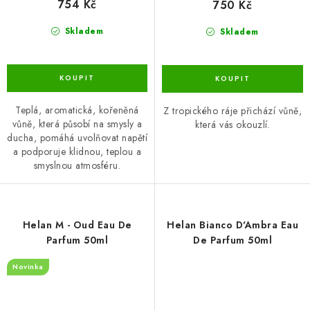
754 Kč
750 Kč
Skladem
Skladem
Teplá, aromatická, kořeněná
Z tropického ráje přichází vůně,
vůně, která působí na smysly a
která vás okouzlí.
ducha, pomáhá uvolňovat napětí
a podporuje klidnou, teplou a
smyslnou atmosféru.
Helan M - Oud Eau De
Helan Bianco D'Ambra Eau
Parfum 50ml
De Parfum 50ml
Novinka