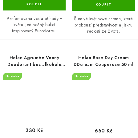
Parfémovaná voda přírody v
Šumivé květinové aroma, které
květu. Jedinečný buket
probouzí představivost a jiskru
inspirovaný Euroflorou.
radosti ze života.
Helan Agrumée Vonný
Helan Base Day Cream
Deodorant bez alkoholu
DDcream Couperose 50 ml
100 ml
Novinka
Novinka
330 Kč
650 Kč