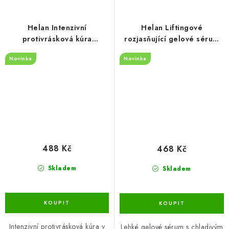
Helan Intenzivní
Helan Liftingové
protivrásková kúra
rozjasňující gelové sérum
Dermolift – bioaktivní
proti váčkům a tmavým
Novinka
Novinka
ampule 8×2 ml
kruhům 10 ml
488 Kč
468 Kč
Skladem
Skladem
Intenzivní protivrásková kúra v
Lehké gelové sérum s chladivým