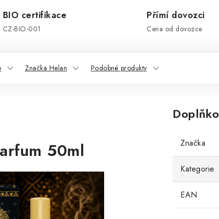
BIO certifikace
Přímí dovozci
CZ-BIO-001
Cena od dovozce
e
Značka Helan
Podobné produkty
Doplňko
Značka
Parfum 50ml
Kategorie
EAN