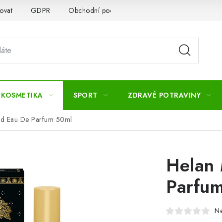
ovat
GDPR
Obchodní podmínky
Kontakty
Slovník 
 KOSMETIKA
SPORT
ZDRAVÉ POTRAVINY
ud Eau De Parfum 50ml
Helan 
Parfu
N