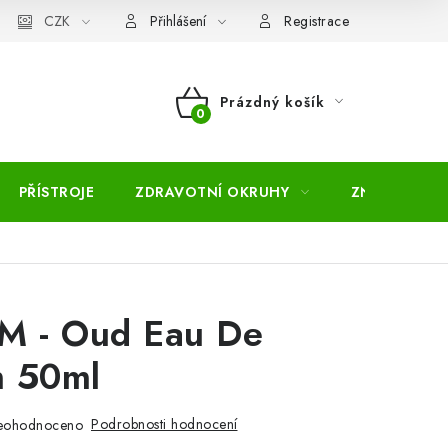
pojmů
CZK
Moje objednávka
Mapa serveru
Přihlášení
Registrace
Prázdný košík
NÁKUPNÍ
KOŠÍK
PŘÍSTROJE
ZDRAVOTNÍ OKRUHY
ZNAČKY
M - Oud Eau De
m 50ml
Podrobnosti hodnocení
eohodnoceno