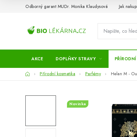
Přejít
Odborný garant MUDr. Monika Klaudysová
Jak nakup
na
obsah
AKCE
DOPLŇKY STRAVY
PŘÍRODNÍ
Domů
Přírodní kosmetika
Parfémy
Helan M - O
Novinka