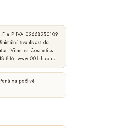
| C.F e P.IVA 02668250109
inimální trvanlivost do
butor: Vitamins Cosmetics
 218 816, www.001shop.cz.
řená na pečlivě