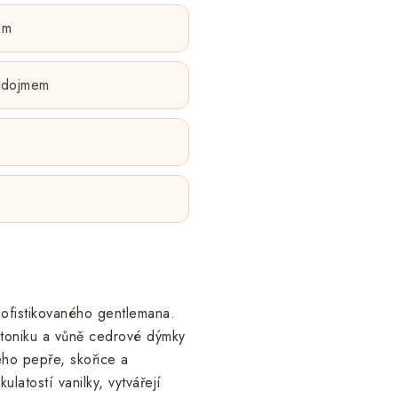
em
m dojmem
ofistikovaného gentlemana.
 toniku a vůně cedrové dýmky
ého pepře, skořice a
atostí vanilky, vytvářejí