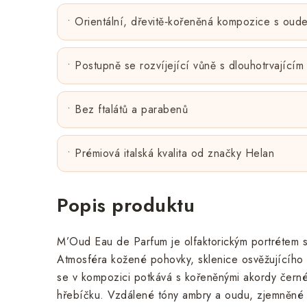
• Orientální, dřevitě‑kořeněná kompozice s oud
• Postupně se rozvíjející vůně s dlouhotrvající
• Bez ftalátů a parabenů
• Prémiová italská kvalita od značky Helan
Popis produktu
M’Oud Eau de Parfum je olfaktorickým portrétem s
Atmosféra kožené pohovky, sklenice osvěžujícího
se v kompozici potkává s kořeněnými akordy čern
hřebíčku. Vzdálené tóny ambry a oudu, zjemněné kul