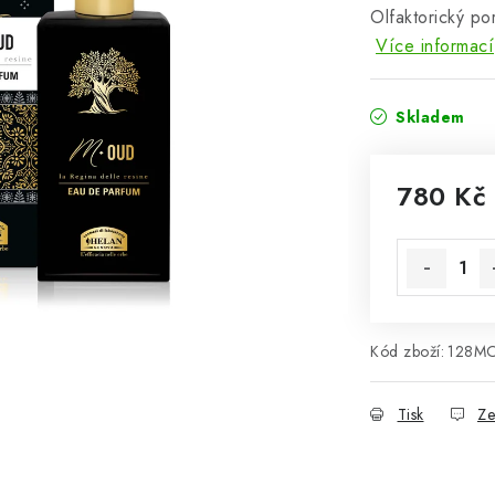
Olfaktorický po
Více informací
Skladem
780 Kč
Měrná cena
Kód zboží:
128M
Tisk
Ze