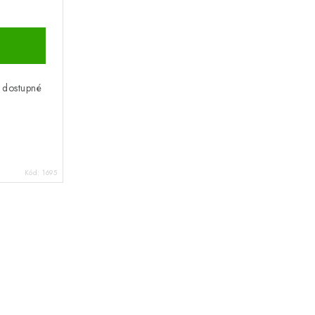
 dostupné
.
Kód:
1695