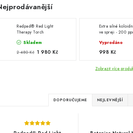
Nejprodávanější
Redpad® Red Light
Extra silné koloidn
Therapy Torch
ve spreji - 200 p
ml
Skladem
Vyprodáno
1 980 Kč
998 Kč
2 480 Kč
Zobrazit více produ
Ř
DOPORUČUJEME
NEJLEVNĚJŠÍ
a
V
z
ý