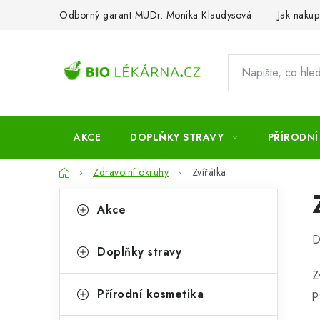
Přejít
Odborný garant MUDr. Monika Klaudysová
Jak nakup
na
obsah
AKCE
DOPLŇKY STRAVY
PŘÍRODNÍ
Domů
Zdravotní okruhy
Zvířátka
P
K
Přeskočit
Akce
kategorie
a
o
D
t
s
Doplňky stravy
e
t
Z
g
Přírodní kosmetika
p
r
o