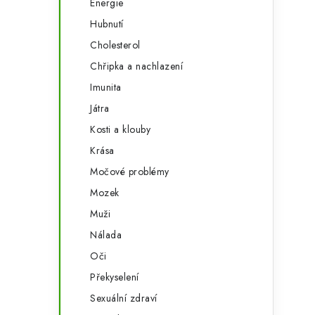
Energie
Hubnutí
i
Cholesterol
Chřipka a nachlazení
Imunita
Játra
Kosti a klouby
Krása
Močové problémy
Mozek
Muži
Nálada
t
Oči
Překyselení
Sexuální zdraví