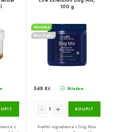
Herbal
Life Extension Dog Mix,
l
100 g
Novinka
Bez lepku
548 Kč
m
Skladem
otanica z
Kvalitní ingredience v Dog Mixu