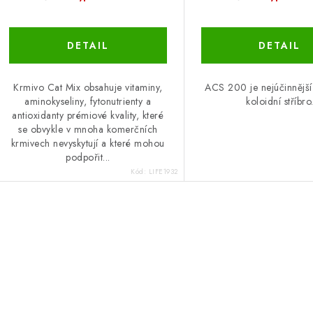
Krmivo Cat Mix obsahuje vitaminy,
ACS 200 je nejúčinnější
aminokyseliny, fytonutrienty a
koloidní stříbro
antioxidanty prémiové kvality, které
se obvykle v mnoha komerčních
krmivech nevyskytují a které mohou
podpořit...
Kód:
LIFE1932
O
v
á