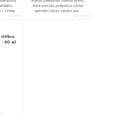
levandulový
mohou poskytnout cílenou výživu,
kařského.
která pomůže podpořit a udržet
 i zvířata.
optimální zdraví vašeho psa.
Kód:
4706
Kód:
LIFE1931
 stříbro
 - 60 ml
o