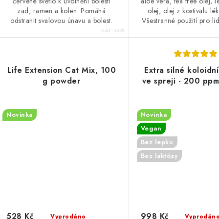
červené světlo k uvolnění bolesti
aloe vera, tea tree olej, 
zad, ramen a kolen. Pomáhá
olej, olej z kostivalu lé
odstranit svalovou únavu a bolest.
Všestranné použití pro lidi
Kód:
7523
Life Extension Cat Mix, 100
Extra silné koloidní
g powder
ve spreji - 200 ppm
Novinka
Novinka
Vegan
Bez lepku
Bez laktózy
528 Kč
998 Kč
Vyprodáno
Vyprodán