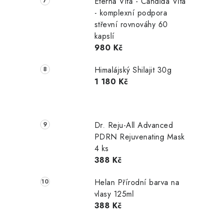
Eterna Vita - Candida Vita
- komplexní podpora
střevní rovnováhy 60
kapslí
980 Kč
Himalájský Shilajit 30g
1 180 Kč
Dr. Reju-All Advanced
PDRN Rejuvenating Mask
4 ks
388 Kč
Helan Přírodní barva na
vlasy 125ml
388 Kč