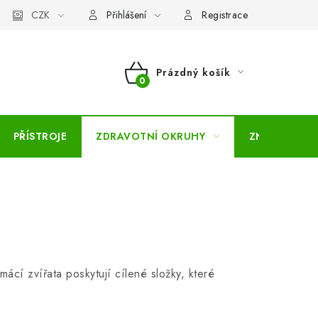
pojmů
CZK
Moje objednávka
Mapa serveru
Přihlášení
Registrace
Prázdný košík
NÁKUPNÍ
KOŠÍK
PŘÍSTROJE
ZDRAVOTNÍ OKRUHY
ZNAČKY
mácí zvířata poskytují cílené složky, které