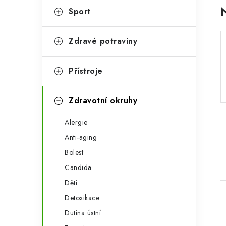
a
r
Sport
n
i
Zdravé potraviny
e
n
í
Přístroje
p
Zdravotní okruhy
a
n
Alergie
Anti-aging
e
Bolest
l
Candida
Děti
Detoxikace
Dutina ústní