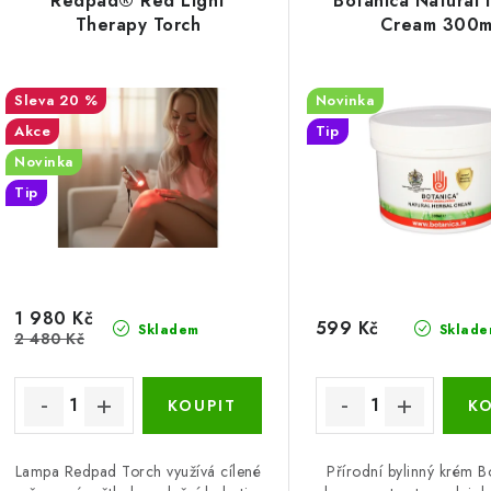
e
Redpad® Red Light
Botanica Natural 
p
Therapy Torch
Cream 300m
n
í
s
20 %
Novinka
p
Akce
Tip
p
r
Novinka
r
Tip
o
o
d
d
u
u
1 980 Kč
k
599 Kč
Skladem
Sklade
2 480 Kč
k
t
ů
ů
Lampa Redpad Torch využívá cílené
Přírodní bylinný krém B