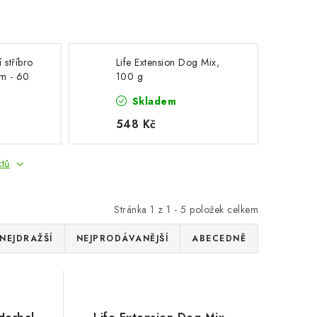
í stříbro
Life Extension Dog Mix,
pm - 60
100 g
Skladem
548 Kč
ktů
Stránka
1
z
1
-
5
položek celkem
NEJDRAŽŠÍ
NEJPRODÁVANĚJŠÍ
ABECEDNĚ