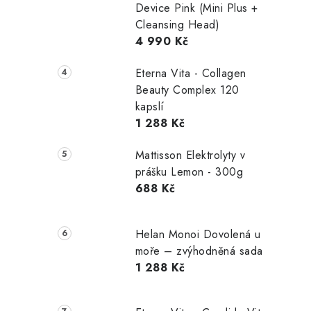
Device Pink (Mini Plus +
Cleansing Head)
4 990 Kč
Eterna Vita - Collagen
Beauty Complex 120
kapslí
1 288 Kč
Mattisson Elektrolyty v
prášku Lemon - 300g
688 Kč
Helan Monoi Dovolená u
moře – zvýhodněná sada
1 288 Kč