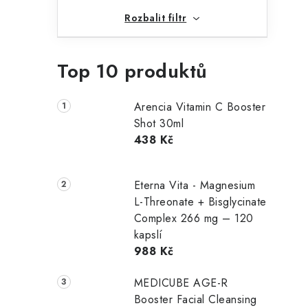
Rozbalit filtr
Top 10 produktů
í
Arencia Vitamin C Booster
r
Shot 30ml
438 Kč
Eterna Vita - Magnesium
L-Threonate + Bisglycinate
Complex 266 mg – 120
kapslí
988 Kč
i
MEDICUBE AGE-R
Booster Facial Cleansing