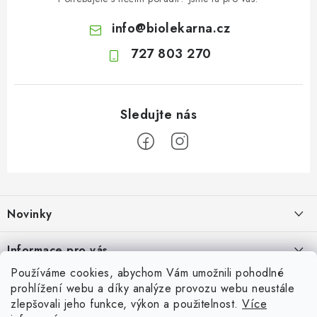
info
@
biolekarna.cz
727 803 270
Z
á
Novinky
p
a
Jak na klidné trávení na cestách
Informace pro vás
t
4.8.2026
Používáme cookies, abychom Vám umožnili pohodlné
í
Odborný garant MUDr. Monika Klaudysová
Přijímáme online platby
prohlížení webu a díky analýze provozu webu neustále
Fava boby: výživná luštěnina plná rostlinných bílkovin, vlákniny a
zlepšovali jeho funkce, výkon a použitelnost.
Více
Jak nakupovat
minerálů