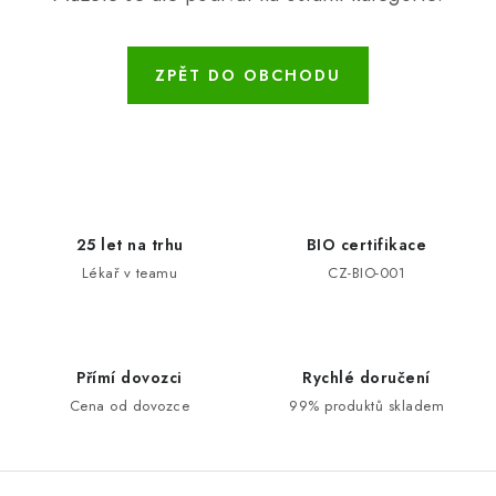
ZNAČKY
Odborný garant MUDr. Monika Klaudysová
Jak nakupovat
ZPĚT DO OBCHODU
GDPR
Obchodní podmínky
Kontakty
Slovník pojmů
Moje objednávka
Mapa serveru
25 let na trhu
BIO certifikace
Lékař v teamu
CZ-BIO-001
Přímí dovozci
Rychlé doručení
Cena od dovozce
99% produktů skladem