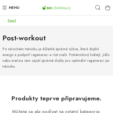
Přejít
Hleda
na
obsah
Sport
AKCE
DOPLŇKY STRAVY
Post-workout
PŘÍRODNÍ KOSMETIKA
Po náročném tréninku je důležitá správná výživa, která doplní
energii a podpoří regeneraci a růst svalů. Potréninkový koktejl, jídlo
nebo svačina vám zajistí správné složky pro optimální regeneraci po
SPORT
tréninku.
ZDRAVÉ POTRAVINY
PŘÍSTROJE
Produkty teprve připravujeme.
ZDRAVOTNÍ OKRUHY
Můžete se ale podívat na ostatní kategorie.