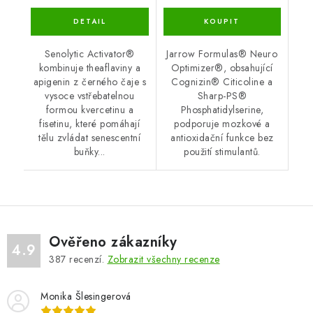
Senolytic Activator®
Jarrow Formulas® Neuro
kombinuje theaflaviny a
Optimizer®, obsahující
apigenin z černého čaje s
Cognizin® Citicoline a
vysoce vstřebatelnou
Sharp-PS®
formou kvercetinu a
Phosphatidylserine,
fisetinu, které pomáhají
podporuje mozkové a
tělu zvládat senescentní
antioxidační funkce bez
buňky...
použití stimulantů.
Ověřeno zákazníky
4.9
387
recenzí.
Zobrazit všechny recenze
Monika Šlesingerová