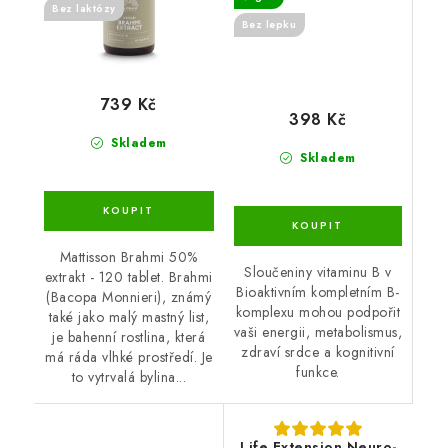
Bez laktózy
Bez lepku
739 Kč
398 Kč
Skladem
Skladem
Mattisson Brahmi 50%
Sloučeniny vitaminu B v
extrakt - 120 tablet. Brahmi
Bioaktivním kompletním B-
(Bacopa Monnieri), známý
komplexu mohou podpořit
také jako malý mastný list,
vaši energii, metabolismus,
je bahenní rostlina, která
zdraví srdce a kognitivní
má ráda vlhké prostředí. Je
funkce.
to vytrvalá bylina...
Life Extension Neuro-