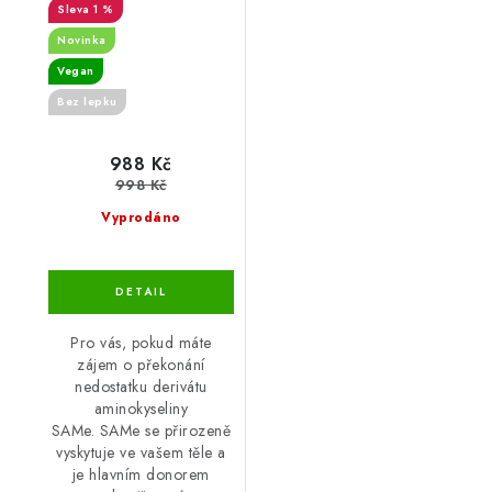
1 %
30 enterosolventních
tablet
Novinka
Vegan
Bez lepku
988 Kč
998 Kč
Vyprodáno
Pro vás, pokud máte
zájem o překonání
nedostatku derivátu
aminokyseliny
SAMe. SAMe se přirozeně
vyskytuje ve vašem těle a
je hlavním donorem