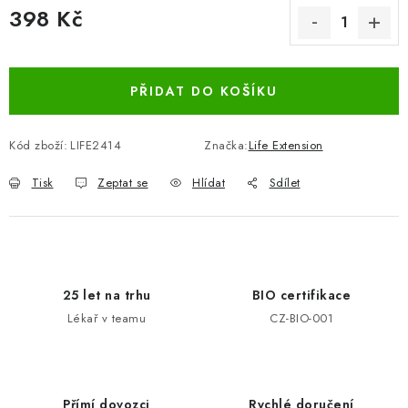
398 Kč
Měrná cena:
PŘIDAT DO KOŠÍKU
Kód zboží:
LIFE2414
Značka:
Life Extension
Tisk
Zeptat se
Hlídat
Sdílet
25 let na trhu
BIO certifikace
Lékař v teamu
CZ-BIO-001
Přímí dovozci
Rychlé doručení