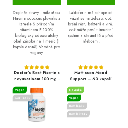
Doplněk stravy - mikrořasa
Laktoferin má schopnost
Haematococcus pluvialis z
vázat se na železo, což
Izraele S přírodním
brání růstu bakterií a virů,
vitamínem E 100%
což může posílit imunitní
biologicky odbouratelný
systém a chránit tělo před
obal Zásoba na 1 měsíc (1
infekcemi.
kapsle denně) Vhodné pro
vegany
Doctor's Best Fisetin s
Mattisson Mood
novusetinem 100 mg -
Support – 60 kapslí
30 veg. kapslí
Vegan
Novinka
Bez lepku
Vegan
Bez lepku
Bez laktózy