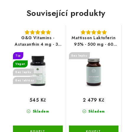
Související produkty
G&G Vitamins -
Mattisson Laktoferin
Astaxanthin 4 mg - 30
95% - 500 mg - 60
kapslí
kapslí
Tip
Bez lepku
Vegan
Bez lepku
Bez laktózy
545 Kč
2 479 Kč
Skladem
Skladem