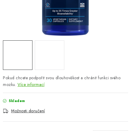
ZNAČKY
Odborný garant MUDr. Monika Klaudysová
Jak nakupovat
GDPR
Obchodní podmínky
Kontakty
Slovník pojmů
Moje objednávka
Mapa serveru
Pokud chcete podpořit svou dlouhověkost a chránit funkci svého
mozku.
Více informací
Skladem
Možnosti doručení