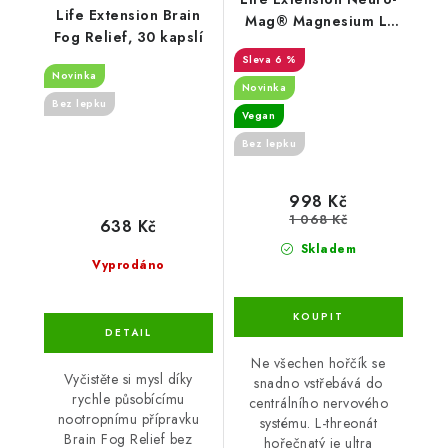
Life Extension Brain
Mag® Magnesium L-
Fog Relief, 30 kapslí
Threonate, 90
6 %
rostlinných kapslí
Novinka
Novinka
Bez lepku
Vegan
Bez lepku
998 Kč
1 068 Kč
638 Kč
Skladem
Vyprodáno
Ne všechen hořčík se
Vyčistěte si mysl díky
snadno vstřebává do
rychle působícímu
centrálního nervového
nootropnímu přípravku
systému. L-threonát
Brain Fog Relief bez
hořečnatý je ultra