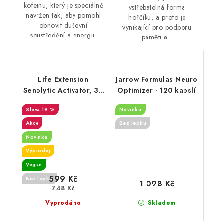
kofeinu, který je speciálně
vstřebatelná forma
navržen tak, aby pomohl
hořčíku, a proto je
obnovit duševní
vynikající pro podporu
soustředění a energii.
paměti a...
Life Extension
Jarrow Formulas Neuro
Senolytic Activator, 36
Optimizer - 120 kapslí
rostlinných kapslí
19 %
Novinka
Akce
Bez lepku
Novinka
Výprodej
Vegan
599 Kč
Bez lepku
1 098 Kč
748 Kč
Vyprodáno
Skladem