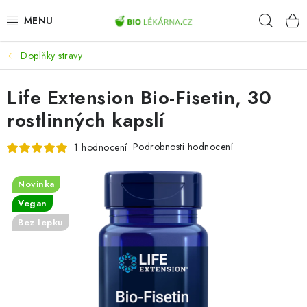
Přejít
Hleda
na
obsah
Doplňky stravy
AKCE
Life Extension Bio-Fisetin, 30
DOPLŇKY STRAVY
rostlinných kapslí
PŘÍRODNÍ KOSMETIKA
Podrobnosti hodnocení
1 hodnocení
SPORT
Novinka
ZDRAVÉ POTRAVINY
Vegan
Bez lepku
PŘÍSTROJE
ZDRAVOTNÍ OKRUHY