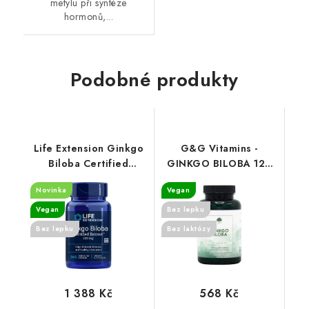
metylu při syntéze
hormonů,...
Podobné produkty
Life Extension Ginkgo
G&G Vitamins -
Biloba Certified
GINKGO BILOBA 120
Extract, 120 mg 365
cps
Novinka
Vegan
rostlinných kapslí
Vegan
Bez lepku
Bez lepku
Bez laktózy
1 388 Kč
568 Kč