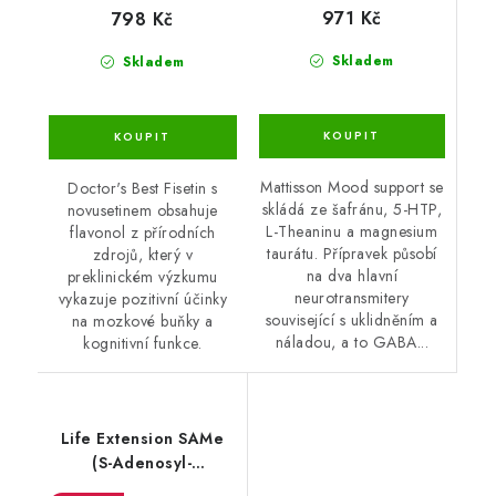
971 Kč
798 Kč
Skladem
Skladem
Mattisson Mood support se
Doctor's Best Fisetin s
skládá ze šafránu, 5-HTP,
novusetinem obsahuje
L-Theaninu a magnesium
flavonol z přírodních
taurátu. Přípravek působí
zdrojů, který v
na dva hlavní
preklinickém výzkumu
neurotransmitery
vykazuje pozitivní účinky
související s uklidněním a
na mozkové buňky a
náladou, a to GABA...
kognitivní funkce.
Life Extension SAMe
(S-Adenosyl-
Methionine), 400 mg,