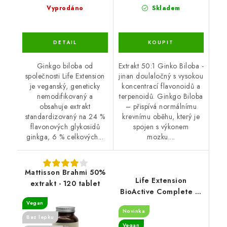
Vyprodáno
Skladem
Ginkgo biloba od
Extrakt 50:1 Ginko Biloba -
společnosti Life Extension
jinan doulaločný s vysokou
je veganský, geneticky
koncentrací flavonoidů a
nemodifikovaný a
terpenoidů. Ginkgo Biloba
obsahuje extrakt
– přispívá normálnímu
standardizovaný na 24 %
krevnímu oběhu, který je
flavonových glykosidů
spojen s výkonem
ginkga, 6 % celkových...
mozku....
Mattisson Brahmi 50%
Life Extension
extrakt - 120 tablet
BioActive Complete B-
Complex, 60
Vegan
Novinka
rostlinných kapslí
Bez lepku
Vegan