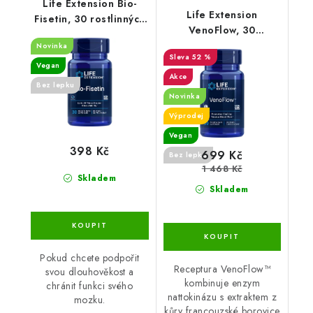
Life Extension Bio-
Life Extension
Fisetin, 30 rostlinných
VenoFlow, 30
kapslí
rostlinných kapslí -
Novinka
52 %
DMS 1/26
Vegan
Akce
Bez lepku
Novinka
Výprodej
Vegan
398 Kč
699 Kč
Bez lepku
1 468 Kč
Skladem
Skladem
Pokud chcete podpořit
Receptura VenoFlow™
svou dlouhověkost a
kombinuje enzym
chránit funkci svého
nattokinázu s extraktem z
mozku.
kůry francouzské borovice