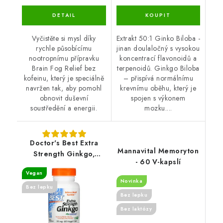
Vyčistěte si mysl díky
Extrakt 50:1 Ginko Biloba -
rychle působícímu
jinan doulaločný s vysokou
nootropnímu přípravku
koncentrací flavonoidů a
Brain Fog Relief bez
terpenoidů. Ginkgo Biloba
kofeinu, který je speciálně
– přispívá normálnímu
navržen tak, aby pomohl
krevnímu oběhu, který je
obnovit duševní
spojen s výkonem
soustředění a energii.
mozku....
Doctor's Best Extra
Mannavital Memoryton
Strength Ginkgo,
- 60 V-kapslí
120mg - 120 kapslí
Vegan
Novinka
Bez lepku
Bez lepku
Bez laktózy