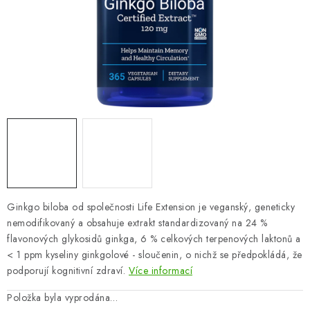
ZNAČKY
Odborný garant MUDr. Monika Klaudysová
Jak nakupovat
GDPR
Obchodní podmínky
Kontakty
Slovník pojmů
Moje objednávka
Mapa serveru
Ginkgo biloba od společnosti Life Extension je veganský, geneticky
nemodifikovaný a obsahuje extrakt standardizovaný na 24 %
flavonových glykosidů ginkga, 6 % celkových terpenových laktonů a
< 1 ppm kyseliny ginkgolové - sloučenin, o nichž se předpokládá, že
podporují kognitivní zdraví.
Více informací
Položka byla vyprodána…