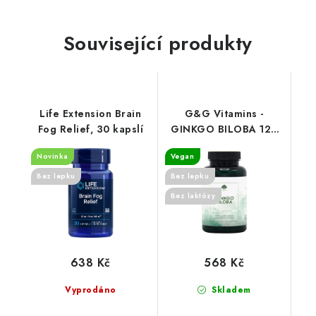
Související produkty
Life Extension Brain
G&G Vitamins -
Fog Relief, 30 kapslí
GINKGO BILOBA 120
cps
Novinka
Vegan
Bez lepku
Bez lepku
Bez laktózy
638 Kč
568 Kč
Vyprodáno
Skladem