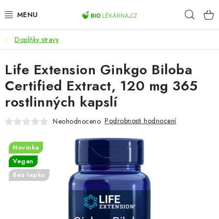
Přejít
Hleda
na
obsah
Doplňky stravy
AKCE
Life Extension Ginkgo Biloba
DOPLŇKY STRAVY
Certified Extract, 120 mg 365
PŘÍRODNÍ KOSMETIKA
rostlinných kapslí
SPORT
Podrobnosti hodnocení
Neohodnoceno
ZDRAVÉ POTRAVINY
Novinka
Vegan
PŘÍSTROJE
Bez lepku
ZDRAVOTNÍ OKRUHY