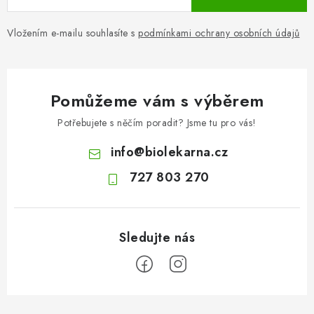
Vložením e-mailu souhlasíte s
podmínkami ochrany osobních údajů
Pomůžeme vám s výběrem
Potřebujete s něčím poradit? Jsme tu pro vás!
info
@
biolekarna.cz
727 803 270
Z