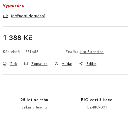
Vyprodáno
Možnosti doručení
1 388 Kč
Měrná cena:
Kód zboží:
LIFE1658
Značka:
Life Extension
Tisk
Zeptat se
Hlídat
Sdílet
25 let na trhu
BIO certifikace
Lékař v teamu
CZ-BIO-001