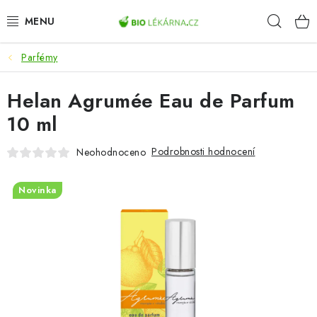
Přejít
Hleda
na
obsah
Parfémy
AKCE
Helan Agrumée Eau de Parfum
DOPLŇKY STRAVY
10 ml
PŘÍRODNÍ KOSMETIKA
Podrobnosti hodnocení
Neohodnoceno
SPORT
Novinka
ZDRAVÉ POTRAVINY
PŘÍSTROJE
ZDRAVOTNÍ OKRUHY