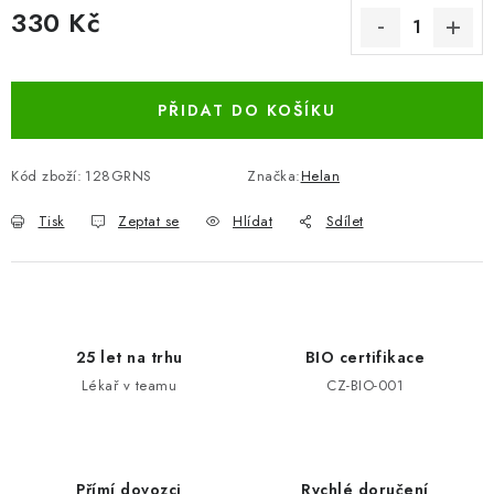
330 Kč
Měrná cena:
PŘIDAT DO KOŠÍKU
Kód zboží:
128GRNS
Značka:
Helan
Tisk
Zeptat se
Hlídat
Sdílet
25 let na trhu
BIO certifikace
Lékař v teamu
CZ-BIO-001
Přímí dovozci
Rychlé doručení