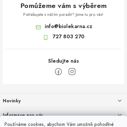
Pomůžeme vám s výběrem
Potřebujete s něčím poradit? Jsme tu pro vás!
info
@
biolekarna.cz
727 803 270
Z
á
Novinky
p
a
Olivový olej při zácpě: co ukazují klinické studie?
Informace pro vás
t
7.8.2026
Používáme cookies, abychom Vám umožnili pohodlné
Odborný garant MUDr. Monika Klaudysová