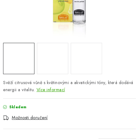
ZNAČKY
Odborný garant MUDr. Monika Klaudysová
Jak nakupovat
GDPR
Obchodní podmínky
Kontakty
Slovník pojmů
Moje objednávka
Mapa serveru
Svěží citrusová vůně s květinovými a akvatickými tóny, která dodává
energii a vitalitu.
Více informací
Skladem
Možnosti doručení