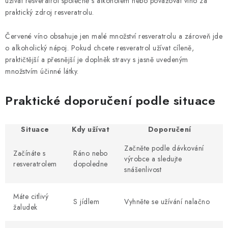
užívat resveratrol společně s alkoholem nebo považovat víno za
praktický zdroj resveratrolu.
Červené víno obsahuje jen malé množství resveratrolu a zároveň jde
o alkoholický nápoj. Pokud chcete resveratrol užívat cíleně,
praktičtější a přesnější je doplněk stravy s jasně uvedeným
množstvím účinné látky.
Praktické doporučení podle situace
Situace
Kdy užívat
Doporučení
Začněte podle dávkování
Začínáte s
Ráno nebo
výrobce a sledujte
resveratrolem
dopoledne
snášenlivost
Máte citlivý
S jídlem
Vyhněte se užívání nalačno
žaludek