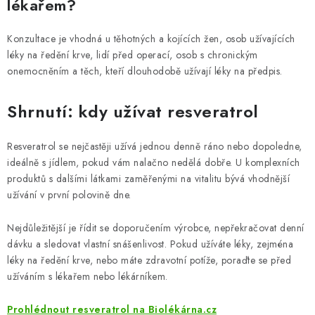
lékařem?
Konzultace je vhodná u těhotných a kojících žen, osob užívajících
léky na ředění krve, lidí před operací, osob s chronickým
onemocněním a těch, kteří dlouhodobě užívají léky na předpis.
Shrnutí: kdy užívat resveratrol
Resveratrol se nejčastěji užívá jednou denně ráno nebo dopoledne,
ideálně s jídlem, pokud vám nalačno nedělá dobře. U komplexních
produktů s dalšími látkami zaměřenými na vitalitu bývá vhodnější
užívání v první polovině dne.
Nejdůležitější je řídit se doporučením výrobce, nepřekračovat denní
dávku a sledovat vlastní snášenlivost. Pokud užíváte léky, zejména
léky na ředění krve, nebo máte zdravotní potíže, poraďte se před
užíváním s lékařem nebo lékárníkem.
Prohlédnout resveratrol na Biolékárna.cz