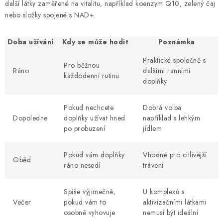
další látky zaměřené na vitalitu, například koenzym Q10, zelený čaj
nebo složky spojené s NAD+.
Doba užívání
Kdy se může hodit
Poznámka
Praktické společně s
Pro běžnou
Ráno
dalšími ranními
každodenní rutinu
doplňky
Pokud nechcete
Dobrá volba
Dopoledne
doplňky užívat hned
například s lehkým
po probuzení
jídlem
Pokud vám doplňky
Vhodné pro citlivější
Oběd
ráno nesedí
trávení
Spíše výjimečně,
U komplexů s
Večer
pokud vám to
aktivizačními látkami
osobně vyhovuje
nemusí být ideální