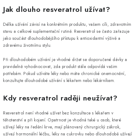
Jak dlouho resveratrol užívat?
Délka užívání závisí na konkrétním produktu, vašem cíli, zdravotním
stavu a celkové suplementační rutině. Resveratrol se často zařazuje
jako součást dlouhodobějšího přístupu k antioxidantní výživě a
zdravému životnímu stylu.
Při dlouhodobém užívání je vhodné držet se doporučené dávky a
pravidelně vyhodnocovat, zda produkt stále odpovídá vašim
potřebám. Pokud užíváte léky nebo máte chronické onemocnění,
konzultujte dlouhodobé užívání s lékařem nebo lékárníkem.
Kdy resveratrol raději neužívat?
Resveratrol není vhodné užívat bez konzultace s lékařem v
těhotenství a při kojení. Opatrnost je vhodná také u osob, které
užívají léky na ředění krve, mají plánovaný chirurgický zákrok,
užívají hormonální léčbu, léky na cukrovku nebo dlouhodobě užívají