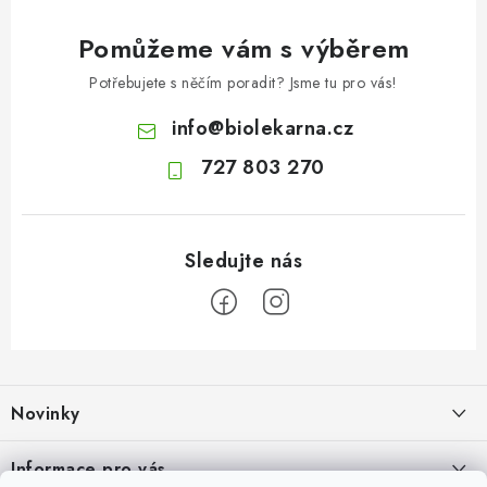
Pomůžeme vám s výběrem
Potřebujete s něčím poradit? Jsme tu pro vás!
info
@
biolekarna.cz
727 803 270
Z
á
Novinky
p
a
Olivový olej při zácpě: co ukazují klinické studie?
Informace pro vás
t
7.8.2026