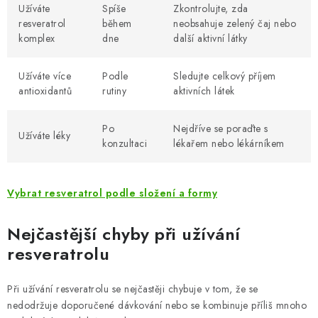
Užíváte
Spíše
Zkontrolujte, zda
resveratrol
během
neobsahuje zelený čaj nebo
komplex
dne
další aktivní látky
Užíváte více
Podle
Sledujte celkový příjem
antioxidantů
rutiny
aktivních látek
Po
Nejdříve se poraďte s
Užíváte léky
konzultaci
lékařem nebo lékárníkem
Vybrat resveratrol podle složení a formy
Nejčastější chyby při užívání
resveratrolu
Při užívání resveratrolu se nejčastěji chybuje v tom, že se
nedodržuje doporučené dávkování nebo se kombinuje příliš mnoho