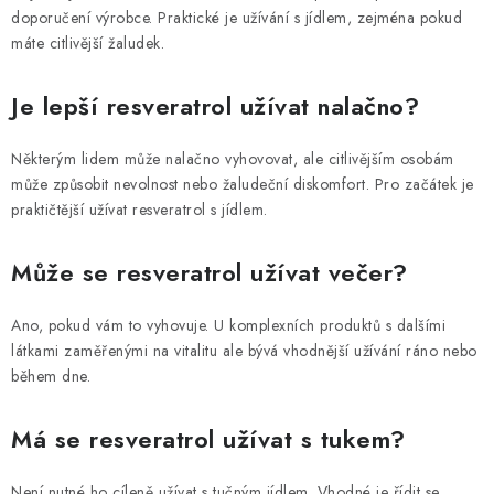
doporučení výrobce. Praktické je užívání s jídlem, zejména pokud
máte citlivější žaludek.
Je lepší resveratrol užívat nalačno?
Některým lidem může nalačno vyhovovat, ale citlivějším osobám
může způsobit nevolnost nebo žaludeční diskomfort. Pro začátek je
praktičtější užívat resveratrol s jídlem.
Může se resveratrol užívat večer?
Ano, pokud vám to vyhovuje. U komplexních produktů s dalšími
látkami zaměřenými na vitalitu ale bývá vhodnější užívání ráno nebo
během dne.
Má se resveratrol užívat s tukem?
Není nutné ho cíleně užívat s tučným jídlem. Vhodné je řídit se