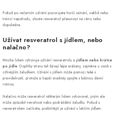
Pokud po večerním užívání pozorujete horší usínání, neklid nebo
trávicí nepohodu, zkuste resveratrol přesunout na ráno nebo
dopoledne.
Užívat resveratrol s jídlem, nebo
nalačno?
Mnoha lidem vyhovuje užívání resveratrolu
s jídlem nebo krátce
po jídle
. Doplňky stravy tak bývají lépe snášeny, zejména u osob s
citlivějším žaludkem. Užívání s jídlem může pomoci také s
pravidelností, protože si kapsli snadněji spojíte s běžnou denní
rutinou.
Nalačno může resveratrol některým lidem vyhovovat, jiným ale
může způsobit nevolnost nebo podráždění žaludku. Pokud s
resveratrolem začínáte, praktičtější je užívání s lehčím jídlem.