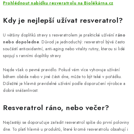
ZNAČKY
Prohlédnout nabídku resveratrolu na Biolékárna.cz
Odborný garant MUDr. Monika Klaudysová
Jak nakupovat
Kdy je nejlepší užívat resveratrol?
GDPR
Obchodní podmínky
Kontakty
Slovník pojmů
U většiny doplňků stravy s resveratrolem je praktické užívání
ráno
Moje objednávka
Mapa serveru
nebo dopoledne
. Důvod je jednoduchý: resveratrol bývá často
součástí antioxidantní, anti-aging nebo vitality rutiny, kterou si lidé
spojují s ranními doplňky stravy.
Nejde však o pevné pravidlo. Pokud vám více vyhovuje užívání
během oběda nebo v jiné části dne, může to být také v pořádku.
Důležité je hlavně pravidelné užívání podle doporučení výrobce a
dobrá snášenlivost.
Resveratrol ráno, nebo večer?
Nejčastěji se doporučuje zařadit resveratrol spíše do první poloviny
dne. To platí hlavně u produktů, které kromě resveratrolu obsahují i