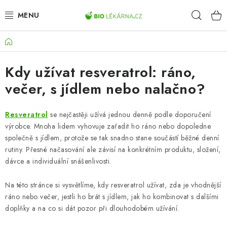
Přejít
Hleda
na
obsah
Domů
AKCE
Kdy užívat resveratrol: ráno,
DOPLŇKY STRAVY
večer, s jídlem nebo nalačno?
PŘÍRODNÍ KOSMETIKA
Resveratrol
se nejčastěji užívá jednou denně podle doporučení
SPORT
výrobce. Mnoha lidem vyhovuje zařadit ho ráno nebo dopoledne
společně s jídlem, protože se tak snadno stane součástí běžné denní
ZDRAVÉ POTRAVINY
rutiny. Přesné načasování ale závisí na konkrétním produktu, složení,
dávce a individuální snášenlivosti.
PŘÍSTROJE
Na této stránce si vysvětlíme, kdy resveratrol užívat, zda je vhodnější
ráno nebo večer, jestli ho brát s jídlem, jak ho kombinovat s dalšími
ZDRAVOTNÍ OKRUHY
doplňky a na co si dát pozor při dlouhodobém užívání.