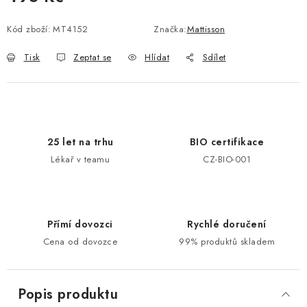
Měrná cena:
Kód zboží:
MT4152
Značka:
Mattisson
Tisk
Zeptat se
Hlídat
Sdílet
25 let na trhu
BIO certifikace
Lékař v teamu
CZ-BIO-001
Přímí dovozci
Rychlé doručení
Cena od dovozce
99% produktů skladem
Popis produktu