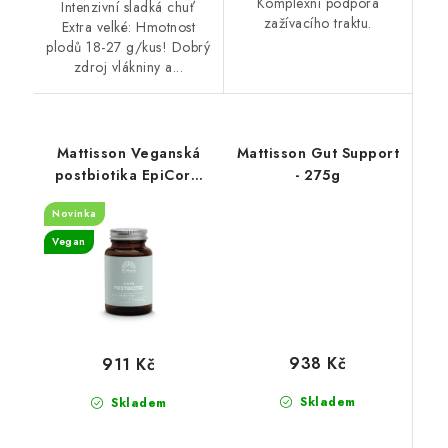
Komplexní podpora
Intenzivní sladká chuť
zažívacího traktu.
Extra velké: Hmotnost
plodů 18-27 g/kus! Dobrý
zdroj vlákniny a...
Mattisson Veganská
Mattisson Gut Support
postbiotika EpiCor®
- 275g
500 mg - 60 kapslí
Novinka
Vegan
938 Kč
911 Kč
Skladem
Skladem