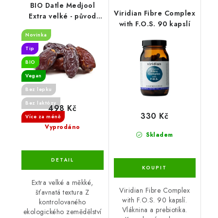
BIO Datle Medjool
Viridian Fibre Complex
Extra velké - původ
with F.O.S. 90 kapslí
Izrael - 1 kg
Novinka
Tip
BIO
Vegan
Bez lepku
Bez laktózy
498 Kč
330 Kč
Více za méně
Vyprodáno
Skladem
Extra velké a měkké,
Viridian Fibre Complex
šťavnatá textura Z
with F.O.S. 90 kapslí.
kontrolovaného
Vláknina a prebiotika.
ekologického zemědělství