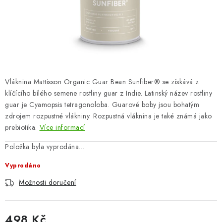
ZNAČKY
Odborný garant MUDr. Monika Klaudysová
Jak nakupovat
GDPR
Obchodní podmínky
Kontakty
Slovník pojmů
Moje objednávka
Mapa serveru
Vláknina Mattisson Organic Guar Bean Sunfiber® se získává z
klíčícího bílého semene rostliny guar z Indie. Latinský název rostliny
guar je Cyamopsis tetragonoloba. Guarové boby jsou bohatým
zdrojem rozpustné vlákniny. Rozpustná vláknina je také známá jako
prebiotika.
Více informací
Položka byla vyprodána…
Vyprodáno
Možnosti doručení
498 Kč