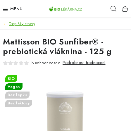
Přejít
Hleda
na
obsah
Doplňky stravy
AKCE
Mattisson BIO Sunfiber® -
DOPLŇKY STRAVY
prebiotická vláknina - 125 g
PŘÍRODNÍ KOSMETIKA
Podrobnosti hodnocení
Neohodnoceno
SPORT
BIO
ZDRAVÉ POTRAVINY
Vegan
Bez lepku
PŘÍSTROJE
Bez laktózy
ZDRAVOTNÍ OKRUHY