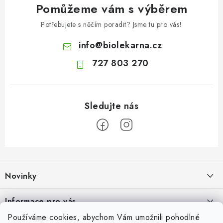
Pomůžeme vám s výběrem
Potřebujete s něčím poradit? Jsme tu pro vás!
info
@
biolekarna.cz
727 803 270
Z
á
Novinky
p
a
Olivový olej při zácpě: co ukazují klinické studie?
Informace pro vás
t
7.8.2026
Používáme cookies, abychom Vám umožnili pohodlné
í
Odborný garant MUDr. Monika Klaudysová