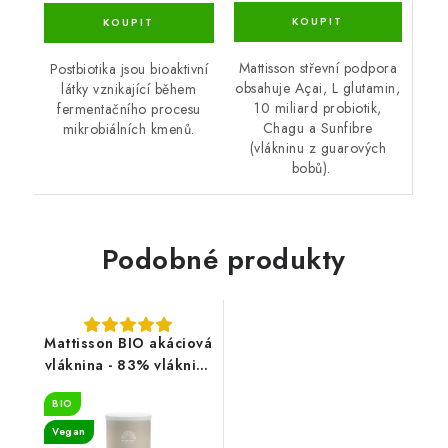
Mattisson střevní podpora
Postbiotika jsou bioaktivní
obsahuje Açai, L glutamin,
látky vznikající během
10 miliard probiotik,
fermentačního procesu
Chagu a Sunfibre
mikrobiálních kmenů.
(vlákninu z guarových
bobů).
Podobné produkty
Mattisson BIO akáciová
vláknina - 83% vlákniny
- 200 g
BIO
Vegan