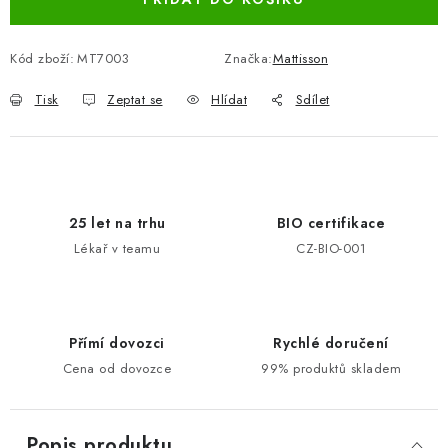
Kód zboží:
MT7003
Značka:
Mattisson
Tisk
Zeptat se
Hlídat
Sdílet
25 let na trhu
BIO certifikace
Lékař v teamu
CZ-BIO-001
Přímí dovozci
Rychlé doručení
Cena od dovozce
99% produktů skladem
Popis produktu