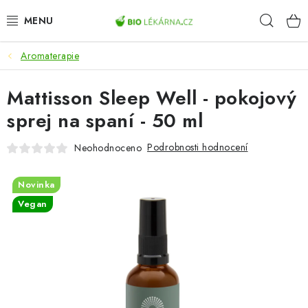
Přejít
Hleda
na
obsah
Aromaterapie
AKCE
Mattisson Sleep Well - pokojový
DOPLŇKY STRAVY
sprej na spaní - 50 ml
PŘÍRODNÍ KOSMETIKA
Podrobnosti hodnocení
Neohodnoceno
SPORT
Novinka
ZDRAVÉ POTRAVINY
Vegan
PŘÍSTROJE
ZDRAVOTNÍ OKRUHY