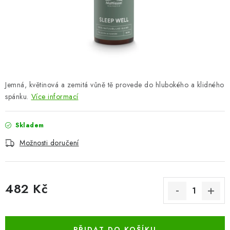
ZNAČKY
Odborný garant MUDr. Monika Klaudysová
Jak nakupovat
GDPR
Obchodní podmínky
Kontakty
Slovník pojmů
Moje objednávka
Mapa serveru
Jemná, květinová a zemitá vůně tě provede do hlubokého a klidného
spánku.
Více informací
Skladem
Možnosti doručení
482 Kč
Měrná cena:
PŘIDAT DO KOŠÍKU