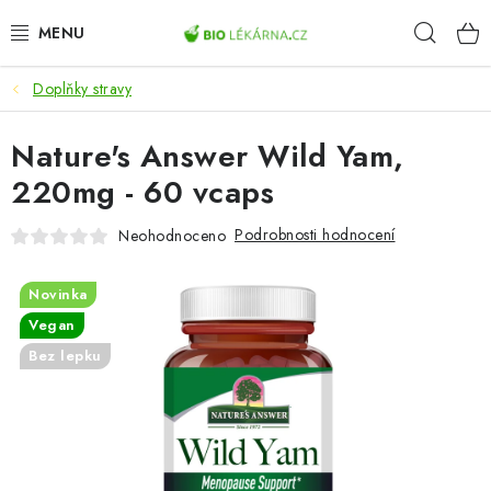
Přejít
Hleda
na
obsah
Doplňky stravy
AKCE
Nature's Answer Wild Yam,
DOPLŇKY STRAVY
220mg - 60 vcaps
PŘÍRODNÍ KOSMETIKA
Podrobnosti hodnocení
Neohodnoceno
SPORT
Novinka
ZDRAVÉ POTRAVINY
Vegan
Bez lepku
PŘÍSTROJE
ZDRAVOTNÍ OKRUHY