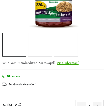
ZNAČKY
Odborný garant MUDr. Monika Klaudysová
Jak nakupovat
GDPR
Obchodní podmínky
Kontakty
Slovník pojmů
Moje objednávka
Mapa serveru
Wild Yam Standardized 60 v-kapslí.
Více informací
Skladem
Možnosti doručení
518 Kč