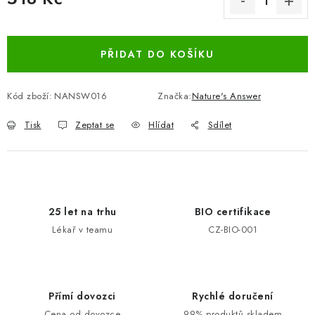
Měrná cena:
PŘIDAT DO KOŠÍKU
Kód zboží:
NANSW016
Značka:
Nature's Answer
Tisk
Zeptat se
Hlídat
Sdílet
25 let na trhu
BIO certifikace
Lékař v teamu
CZ-BIO-001
Přímí dovozci
Rychlé doručení
Cena od dovozce
99% produktů skladem