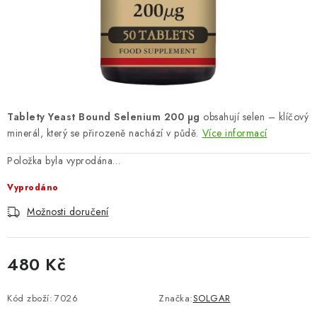
ZNAČKY
Odborný garant MUDr. Monika Klaudysová
Jak nakupovat
GDPR
Obchodní podmínky
Kontakty
Slovník pojmů
Moje objednávka
Mapa serveru
Tablety Yeast Bound Selenium 200 µg
obsahují selen – klíčový
minerál, který se přirozeně nachází v půdě.
Více informací
Položka byla vyprodána…
Vyprodáno
Možnosti doručení
480 Kč
Měrná cena:
Kód zboží:
7026
Značka:
SOLGAR