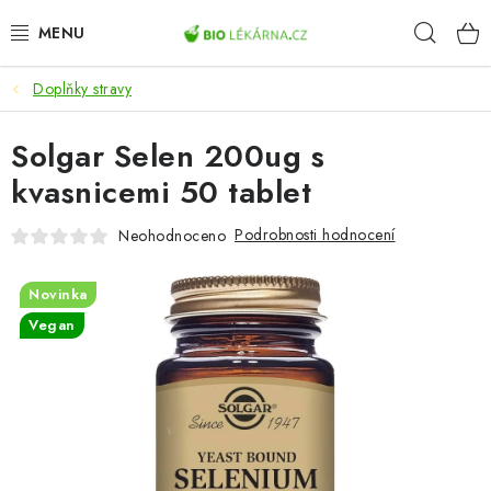
Přejít
Hleda
na
obsah
Doplňky stravy
AKCE
Solgar Selen 200ug s
DOPLŇKY STRAVY
kvasnicemi 50 tablet
PŘÍRODNÍ KOSMETIKA
Podrobnosti hodnocení
Neohodnoceno
SPORT
Novinka
ZDRAVÉ POTRAVINY
Vegan
PŘÍSTROJE
ZDRAVOTNÍ OKRUHY