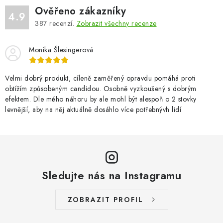
d
Ověřeno zákazníky
a
4.9
387
recenzí.
Zobrazit všechny recenze
c
í
Monika Šlesingerová
p
r
v
Velmi dobrý produkt, cíleně zaměřený opravdu pomáhá proti
obtížím způsobeným candidou. Osobně vyzkoušený s dobrým
k
efektem. Dle mého náhoru by ale mohl být alespoň o 2 stovky
y
levnější, aby na něj aktuálně dosáhlo více potřebnývh lidí
v
ý
p
i
s
Sledujte nás na Instagramu
u
ZOBRAZIT PROFIL