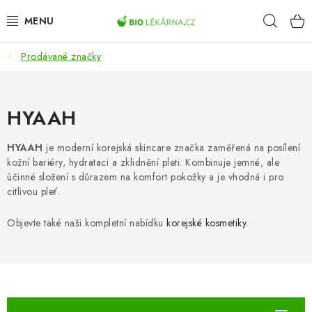
Přejít
Hleda
na
obsah
Prodávané značky
AKCE
DOPLŇKY STRAVY
HYAAH
PŘÍRODNÍ KOSMETIKA
HYAAH
je moderní korejská skincare značka zaměřená na posílení
kožní bariéry, hydrataci a zklidnění pleti. Kombinuje jemné, ale
SPORT
účinné složení s důrazem na komfort pokožky a je vhodná i pro
citlivou pleť.
ZDRAVÉ POTRAVINY
Objevte také naši kompletní nabídku
korejské kosmetiky
.
PŘÍSTROJE
ZDRAVOTNÍ OKRUHY