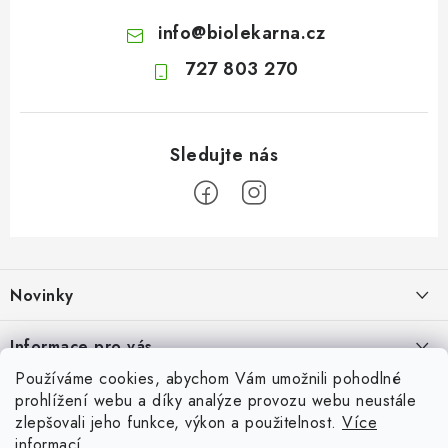
info
@
biolekarna.cz
727 803 270
Z
á
Novinky
p
a
Olivový olej při zácpě: co ukazují klinické studie?
Informace pro vás
t
7.8.2026
Používáme cookies, abychom Vám umožnili pohodlné
í
Odborný garant MUDr. Monika Klaudysová
Přijímáme online platby
prohlížení webu a díky analýze provozu webu neustále
Jak na klidné trávení na cestách
zlepšovali jeho funkce, výkon a použitelnost.
Více
Jak nakupovat
4.8.2026
informací