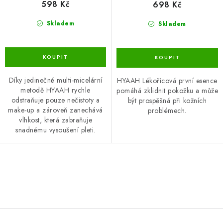
598 Kč
698 Kč
Skladem
Skladem
Díky jedinečné multi-micelární
HYAAH Lékořicová první esence
metodě HYAAH rychle
pomáhá zklidnit pokožku a může
odstraňuje pouze nečistoty a
být prospěšná při kožních
make-up a zároveň zanechává
problémech.
vlhkost, která zabraňuje
snadnému vysoušení pleti.
O
v
l
á