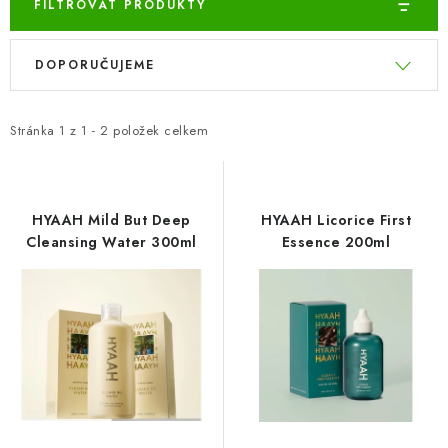
ZNAČKY
FILTROVAT PRODUKTY
V
Ř
Odborný garant MUDr. Monika Klaudysová
Jak nakupovat
DOPORUČUJEME
ý
a
GDPR
Obchodní podmínky
Kontakty
Slovník pojmů
p
z
Moje objednávka
Mapa serveru
i
e
Stránka
1
z
1
-
2
položek celkem
s
n
p
í
r
p
HYAAH Mild But Deep
HYAAH Licorice First
o
r
Cleansing Water 300ml
Essence 200ml
d
o
u
d
k
u
t
k
ů
t
ů