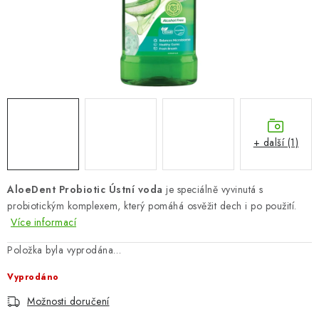
ZNAČKY
Odborný garant MUDr. Monika Klaudysová
Jak nakupovat
GDPR
Obchodní podmínky
Kontakty
Slovník pojmů
Moje objednávka
Mapa serveru
+ další (1)
AloeDent Probiotic Ústní voda
je speciálně vyvinutá s
probiotickým komplexem, který pomáhá osvěžit dech i po použití.
Více informací
Položka byla vyprodána…
Vyprodáno
Možnosti doručení