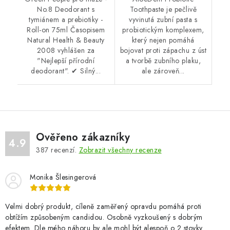
No.8 Deodorant s
Toothpaste je pečlivě
tymiánem a prebiotiky -
vyvinutá zubní pasta s
Roll-on 75ml Časopisem
probiotickým komplexem,
Natural Health & Beauty
který nejen pomáhá
2008 vyhlášen za
bojovat proti zápachu z úst
"Nejlepší přírodní
a tvorbě zubního plaku,
deodorant". ✔ Silný...
ale zároveň...
Ověřeno zákazníky
4.9
387
recenzí.
Zobrazit všechny recenze
Monika Šlesingerová
Velmi dobrý produkt, cíleně zaměřený opravdu pomáhá proti
obtížím způsobeným candidou. Osobně vyzkoušený s dobrým
efektem. Dle mého náhoru by ale mohl být alespoň o 2 stovky