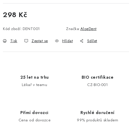
298 Kč
Měrná cena:
Kód zboží:
DENT001
Značka:
AloeDent
Tisk
Zeptat se
Hlídat
Sdílet
25 let na trhu
BIO certifikace
Lékař v teamu
CZ-BIO-001
Přímí dovozci
Rychlé doručení
Cena od dovozce
99% produktů skladem