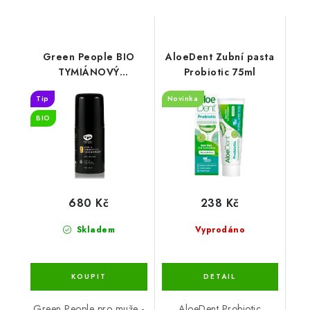
Green People BIO
AloeDent Zubní pasta
TYMIÁNOVÝ
Probiotic 75ml
DEODORANT
Tip
Novinka
s probiotiky pro muže
75 ml
BIO
680 Kč
238 Kč
Skladem
Vyprodáno
Green People pro muže -
AloeDent Probiotic