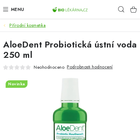
Přejít
Hleda
na
obsah
Přírodní kosmetika
AKCE
AloeDent Probiotická ústní voda
DOPLŇKY STRAVY
250 ml
PŘÍRODNÍ KOSMETIKA
Podrobnosti hodnocení
Neohodnoceno
SPORT
Novinka
ZDRAVÉ POTRAVINY
PŘÍSTROJE
ZDRAVOTNÍ OKRUHY