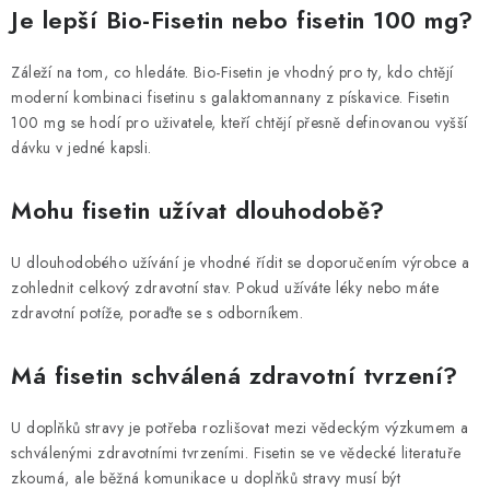
Je lepší Bio-Fisetin nebo fisetin 100 mg?
Záleží na tom, co hledáte. Bio-Fisetin je vhodný pro ty, kdo chtějí
moderní kombinaci fisetinu s galaktomannany z pískavice. Fisetin
100 mg se hodí pro uživatele, kteří chtějí přesně definovanou vyšší
dávku v jedné kapsli.
Mohu fisetin užívat dlouhodobě?
U dlouhodobého užívání je vhodné řídit se doporučením výrobce a
zohlednit celkový zdravotní stav. Pokud užíváte léky nebo máte
zdravotní potíže, poraďte se s odborníkem.
Má fisetin schválená zdravotní tvrzení?
U doplňků stravy je potřeba rozlišovat mezi vědeckým výzkumem a
schválenými zdravotními tvrzeními. Fisetin se ve vědecké literatuře
zkoumá, ale běžná komunikace u doplňků stravy musí být