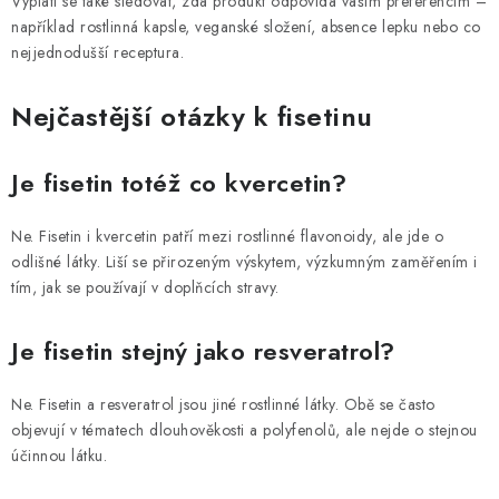
Vyplatí se také sledovat, zda produkt odpovídá vašim preferencím –
například rostlinná kapsle, veganské složení, absence lepku nebo co
nejjednodušší receptura.
Nejčastější otázky k fisetinu
Je fisetin totéž co
kvercetin
?
Ne. Fisetin i kvercetin patří mezi rostlinné flavonoidy, ale jde o
odlišné látky. Liší se přirozeným výskytem, výzkumným zaměřením i
tím, jak se používají v doplňcích stravy.
Je fisetin stejný jako
resveratrol
?
Ne. Fisetin a resveratrol jsou jiné rostlinné látky. Obě se často
objevují v tématech dlouhověkosti a polyfenolů, ale nejde o stejnou
účinnou látku.