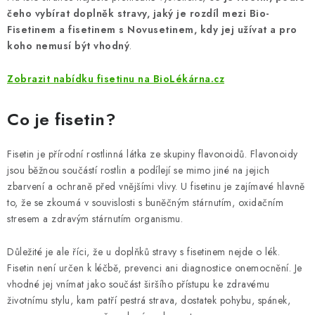
ZNAČKY
čeho vybírat doplněk stravy, jaký je rozdíl mezi Bio-
Fisetinem a fisetinem s Novusetinem, kdy jej užívat a pro
Odborný garant MUDr. Monika Klaudysová
Jak nakupovat
koho nemusí být vhodný
.
GDPR
Obchodní podmínky
Kontakty
Slovník pojmů
Zobrazit nabídku fisetinu na BioLékárna.cz
Moje objednávka
Mapa serveru
Co je fisetin?
Fisetin je přírodní rostlinná látka ze skupiny flavonoidů. Flavonoidy
jsou běžnou součástí rostlin a podílejí se mimo jiné na jejich
zbarvení a ochraně před vnějšími vlivy. U fisetinu je zajímavé hlavně
to, že se zkoumá v souvislosti s buněčným stárnutím, oxidačním
stresem a zdravým stárnutím organismu.
Důležité je ale říci, že u doplňků stravy s fisetinem nejde o lék.
Fisetin není určen k léčbě, prevenci ani diagnostice onemocnění. Je
vhodné jej vnímat jako součást širšího přístupu ke zdravému
životnímu stylu, kam patří pestrá strava, dostatek pohybu, spánek,