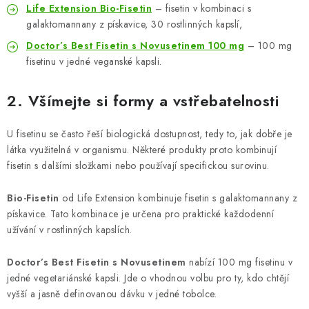
Life Extension Bio-Fisetin
– fisetin v kombinaci s
galaktomannany z pískavice, 30 rostlinných kapslí,
Doctor’s Best Fisetin s Novusetinem 100 mg
– 100 mg
fisetinu v jedné veganské kapsli.
2. Všímejte si formy a vstřebatelnosti
U fisetinu se často řeší biologická dostupnost, tedy to, jak dobře je
látka využitelná v organismu. Některé produkty proto kombinují
fisetin s dalšími složkami nebo používají specifickou surovinu.
Bio-Fisetin
od Life Extension kombinuje fisetin s galaktomannany z
pískavice. Tato kombinace je určena pro praktické každodenní
užívání v rostlinných kapslích.
Doctor’s Best Fisetin s Novusetinem
nabízí 100 mg fisetinu v
jedné vegetariánské kapsli. Jde o vhodnou volbu pro ty, kdo chtějí
vyšší a jasně definovanou dávku v jedné tobolce.