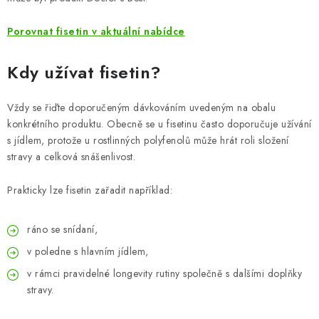
Porovnat fisetin v aktuální nabídce
Kdy užívat fisetin?
Vždy se řiďte doporučeným dávkováním uvedeným na obalu
konkrétního produktu. Obecně se u fisetinu často doporučuje užívání
s jídlem, protože u rostlinných polyfenolů může hrát roli složení
stravy a celková snášenlivost.
Prakticky lze fisetin zařadit například:
ráno se snídaní,
v poledne s hlavním jídlem,
v rámci pravidelné longevity rutiny společně s dalšími doplňky
stravy.