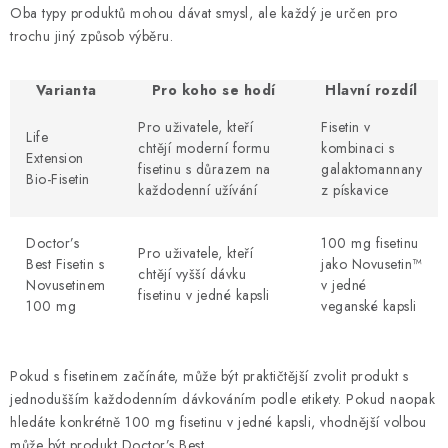
Oba typy produktů mohou dávat smysl, ale každý je určen pro
trochu jiný způsob výběru.
Varianta
Pro koho se hodí
Hlavní rozdíl
Pro uživatele, kteří
Fisetin v
Life
chtějí moderní formu
kombinaci s
Extension
fisetinu s důrazem na
galaktomannany
Bio-Fisetin
každodenní užívání
z pískavice
Doctor’s
100 mg fisetinu
Pro uživatele, kteří
Best Fisetin s
jako Novusetin™
chtějí vyšší dávku
Novusetinem
v jedné
fisetinu v jedné kapsli
100 mg
veganské kapsli
Pokud s fisetinem začínáte, může být praktičtější zvolit produkt s
jednodušším každodenním dávkováním podle etikety. Pokud naopak
hledáte konkrétně 100 mg fisetinu v jedné kapsli, vhodnější volbou
může být produkt Doctor’s Best.