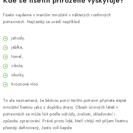
Kde se fisetin přirozeně vyskytuje?
Fisetin najdeme v menším množství v některých rostlinných
potravinách. Nejčastěji se uvádí například:
jahody,
jablka,
tomel,
cibule,
okurky,
hroznové víno.
To ale neznamená, že běžnou porcí těchto potravin přijmete stejné
množství fisetinu jako z doplňku stravy. Obsah účinných látek v
potravinách se může lišit podle odrůdy, zralosti, skladování i
způsobu zpracování. Právě proto lidé, kteří chtějí mít příjem fisetinu
přesněji definovaný, často volí kapsle.