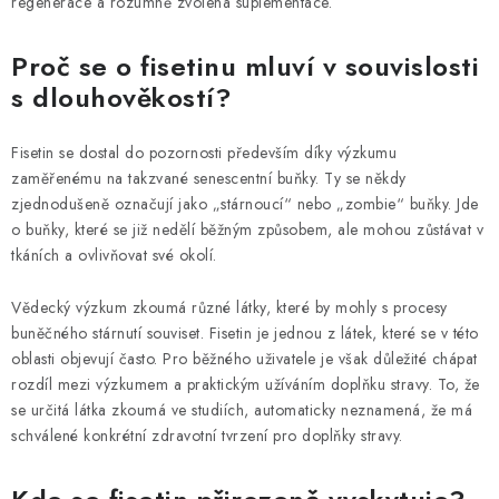
regenerace a rozumně zvolená suplementace.
Proč se o fisetinu mluví v souvislosti
s dlouhověkostí?
Fisetin se dostal do pozornosti především díky výzkumu
zaměřenému na takzvané senescentní buňky. Ty se někdy
zjednodušeně označují jako „stárnoucí“ nebo „zombie“ buňky. Jde
o buňky, které se již nedělí běžným způsobem, ale mohou zůstávat v
tkáních a ovlivňovat své okolí.
Vědecký výzkum zkoumá různé látky, které by mohly s procesy
buněčného stárnutí souviset. Fisetin je jednou z látek, které se v této
oblasti objevují často. Pro běžného uživatele je však důležité chápat
rozdíl mezi výzkumem a praktickým užíváním doplňku stravy. To, že
se určitá látka zkoumá ve studiích, automaticky neznamená, že má
schválené konkrétní zdravotní tvrzení pro doplňky stravy.