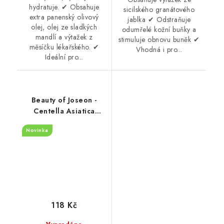
hydratuje. ✔ Obsahuje
sicilského granátového
extra panenský olivový
jablka ✔ Odstraňuje
olej, olej ze sladkých
odumřelé kožní buňky a
mandlí a výtažek z
stimuluje obnovu buněk ✔
měsíčku lékařského. ✔
Vhodná i pro...
Ideální pro...
Beauty of Joseon -
Centella Asiatica
Calming Mask - 25ml
Novinka
118 Kč