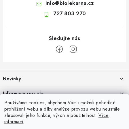
info
@
biolekarna.cz
727 803 270
Z
á
Novinky
p
a
Jak na klidné trávení na cestách
Informace pro vás
t
4.8.2026
Používáme cookies, abychom Vám umožnili pohodlné
í
Odborný garant MUDr. Monika Klaudysová
Přijímáme online platby
prohlížení webu a díky analýze provozu webu neustále
Fava boby: výživná luštěnina plná rostlinných bílkovin, vlákniny a
zlepšovali jeho funkce, výkon a použitelnost.
Více
Jak nakupovat
minerálů
informací
Oblíbené
3.8.2026
GDPR