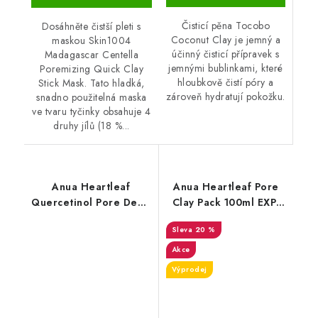
Čisticí pěna Tocobo
Dosáhněte čistší pleti s
Coconut Clay je jemný a
maskou Skin1004
účinný čisticí přípravek s
Madagascar Centella
jemnými bublinkami, které
Poremizing Quick Clay
hloubkově čistí póry a
Stick Mask. Tato hladká,
zároveň hydratují pokožku.
snadno použitelná maska
ve tvaru tyčinky obsahuje 4
druhy jílů (18 %...
Anua Heartleaf
Anua Heartleaf Pore
Quercetinol Pore Deep
Clay Pack 100ml EXP-
Cleansing Foam 150ml
13.09.2026
20 %
Akce
Výprodej