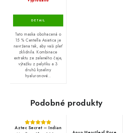
Vyprodáno
Tato maska obohacená o
15 % Centella Asiatica je
navržena tak, aby vaši pleť
zklidnila. Kombinace
extraktu ze zeleného čaje,
výtažku z pelyňku a 3
druhů kyseliny
hyaluronové...
Podobné produkty
Aztec Secret – Indian
Anua Heartleaf Pore