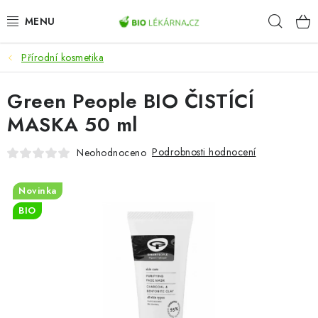
Přejít
Hleda
na
obsah
Přírodní kosmetika
AKCE
Green People BIO ČISTÍCÍ
DOPLŇKY STRAVY
MASKA 50 ml
PŘÍRODNÍ KOSMETIKA
Podrobnosti hodnocení
Neohodnoceno
SPORT
Novinka
ZDRAVÉ POTRAVINY
BIO
PŘÍSTROJE
ZDRAVOTNÍ OKRUHY