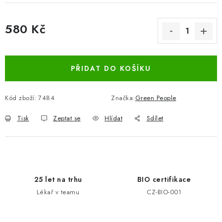
580 Kč
Měrná cena:
PŘIDAT DO KOŠÍKU
Kód zboží:
7484
Značka:
Green People
Tisk
Zeptat se
Hlídat
Sdílet
25 let na trhu
BIO certifikace
Lékař v teamu
CZ-BIO-001