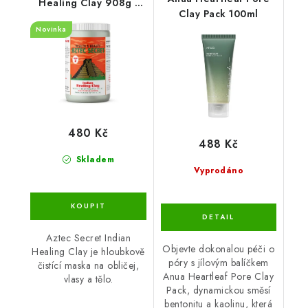
Healing Clay 908g -
Clay Pack 100ml
aztécký jíl
Novinka
480 Kč
488 Kč
Skladem
Vyprodáno
Aztec Secret Indian
Objevte dokonalou péči o
Healing Clay je hloubkově
póry s jílovým balíčkem
čistící maska na obličej,
Anua Heartleaf Pore Clay
vlasy a tělo.
Pack, dynamickou směsí
bentonitu a kaolinu, která