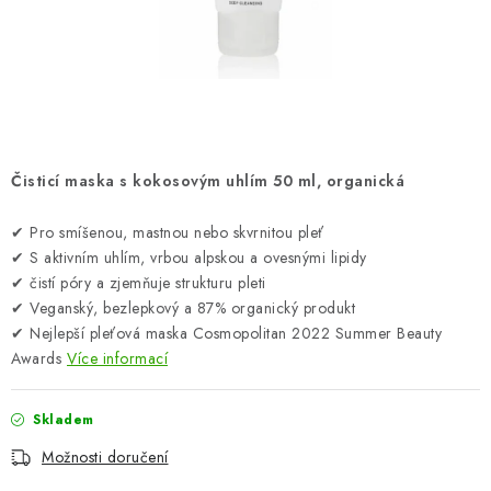
ZNAČKY
Odborný garant MUDr. Monika Klaudysová
Jak nakupovat
GDPR
Obchodní podmínky
Kontakty
Slovník pojmů
Moje objednávka
Mapa serveru
Čisticí maska s kokosovým uhlím 50 ml, organická
✔ Pro smíšenou, mastnou nebo skvrnitou pleť
✔ S aktivním uhlím, vrbou alpskou a ovesnými lipidy
✔ čistí póry a zjemňuje strukturu pleti
✔ Veganský, bezlepkový a 87% organický produkt
✔ Nejlepší pleťová maska Cosmopolitan 2022 Summer Beauty
Awards
Více informací
Skladem
Možnosti doručení