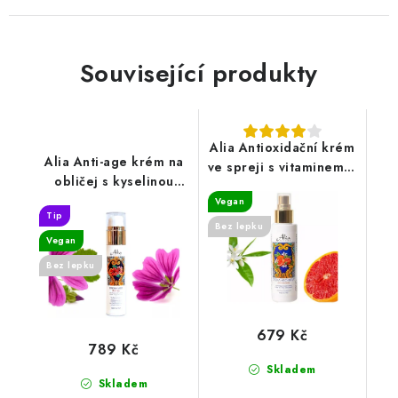
Související produkty
Alia Antioxidační krém
Alia Anti-age krém na
ve spreji s vitaminem C
obličej s kyselinou
100ml
hyaluronovou 100ml
Vegan
Tip
Bez lepku
Vegan
Bez lepku
679 Kč
789 Kč
Skladem
Skladem