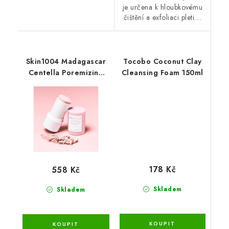
je určena k hloubkovému
čištění a exfoliaci pleti....
Skin1004 Madagascar
Tocobo Coconut Clay
Centella Poremizing
Cleansing Foam 150ml
Quick Clay Stick Mask
27g
178 Kč
558 Kč
Skladem
Skladem