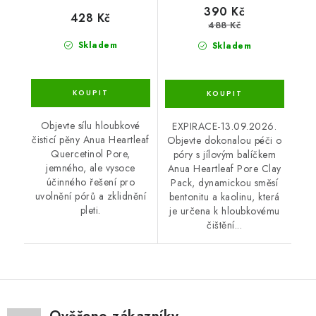
390 Kč
428 Kč
488 Kč
Skladem
Skladem
Objevte sílu hloubkové
EXPIRACE-13.09.2026.
čisticí pěny Anua Heartleaf
Objevte dokonalou péči o
Quercetinol Pore,
póry s jílovým balíčkem
jemného, ale vysoce
Anua Heartleaf Pore Clay
účinného řešení pro
Pack, dynamickou směsí
uvolnění pórů a zklidnění
bentonitu a kaolinu, která
pleti.
je určena k hloubkovému
čištění...