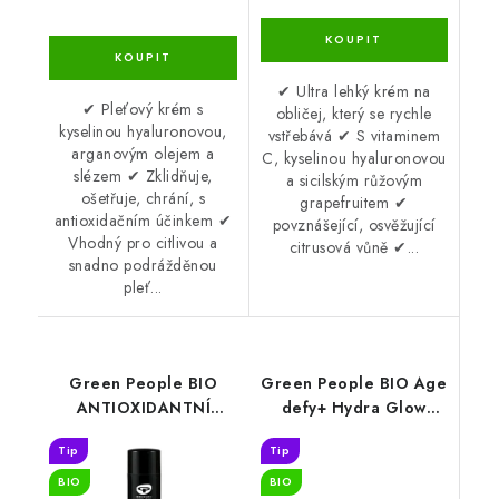
✔ Ultra lehký krém na
✔ Pleťový krém s
obličej, který se rychle
kyselinou hyaluronovou,
vstřebává ✔ S vitaminem
arganovým olejem a
C, kyselinou hyaluronovou
slézem ✔ Zklidňuje,
a sicilským růžovým
ošetřuje, chrání, s
grapefruitem ✔
antioxidačním účinkem ✔
povznášející, osvěžující
Vhodný pro citlivou a
citrusová vůně ✔...
snadno podrážděnou
pleť...
Green People BIO
Green People BIO Age
ANTIOXIDANTNÍ
defy+ Hydra Glow
OPRAVNÉ SÉRUM pro
Sleep Mask 50 ml
Tip
Tip
muže 50 ml
BIO
BIO