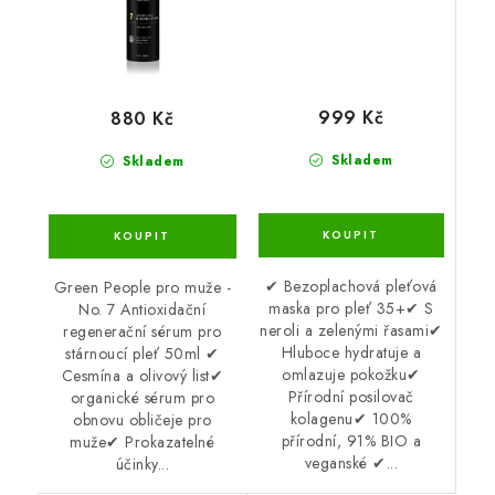
999 Kč
880 Kč
Skladem
Skladem
✔ Bezoplachová pleťová
Green People pro muže -
maska pro pleť 35+✔ S
No. 7 Antioxidační
neroli a zelenými řasami✔
regenerační sérum pro
Hluboce hydratuje a
stárnoucí pleť 50ml ✔
omlazuje pokožku✔
Cesmína a olivový list✔
Přírodní posilovač
organické sérum pro
kolagenu✔ 100%
obnovu obličeje pro
přírodní, 91% BIO a
muže✔ Prokazatelné
veganské ✔...
účinky...