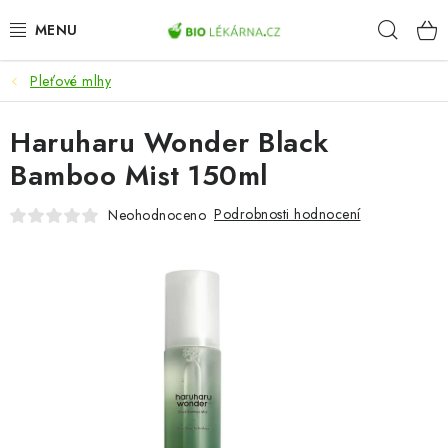
Přejít
Hleda
na
obsah
Pleťové mlhy
AKCE
Haruharu Wonder Black
DOPLŇKY STRAVY
Bamboo Mist 150ml
PŘÍRODNÍ KOSMETIKA
Podrobnosti hodnocení
Neohodnoceno
SPORT
ZDRAVÉ POTRAVINY
PŘÍSTROJE
ZDRAVOTNÍ OKRUHY