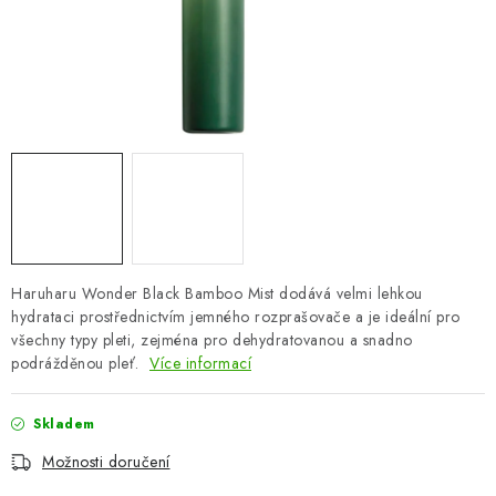
ZNAČKY
Odborný garant MUDr. Monika Klaudysová
Jak nakupovat
GDPR
Obchodní podmínky
Kontakty
Slovník pojmů
Moje objednávka
Mapa serveru
Haruharu Wonder Black Bamboo Mist dodává velmi lehkou
hydrataci prostřednictvím jemného rozprašovače a je ideální pro
všechny typy pleti, zejména pro dehydratovanou a snadno
podrážděnou pleť.
Více informací
Skladem
Možnosti doručení