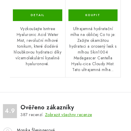
Vyzkoušejte Isntree
Ultrajemná hydratační
Hyaluronic Acid Water
mlha na obličej Co to je:
Mist, revoluční mlhové
Zažijte okamžitou
tonikum, které dodává
hydrataci a orosený lesk s
hloubkovou hydrataci díky
mlhou Skin1004
vícemolekulární kyselině
Madagascar Centella
hyaluronové.
Hyalu-cica Cloudy Mist.
Tato ultrajemná mlha...
Ověřeno zákazníky
4.9
387
recenzí.
Zobrazit všechny recenze
Monika Šlesingerová