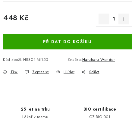
448 Kč
Měrná cena:
PŘIDAT DO KOŠÍKU
Kód zboží:
HRS04-MI150
Značka:
Haruharu Wonder
Tisk
Zeptat se
Hlídat
Sdílet
25 let na trhu
BIO certifikace
Lékař v teamu
CZ-BIO-001