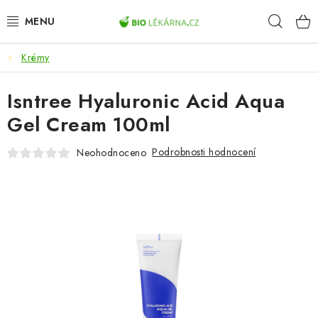
Přejít
Hleda
na
obsah
Krémy
AKCE
Isntree Hyaluronic Acid Aqua
DOPLŇKY STRAVY
Gel Cream 100ml
PŘÍRODNÍ KOSMETIKA
Podrobnosti hodnocení
Neohodnoceno
SPORT
ZDRAVÉ POTRAVINY
PŘÍSTROJE
ZDRAVOTNÍ OKRUHY