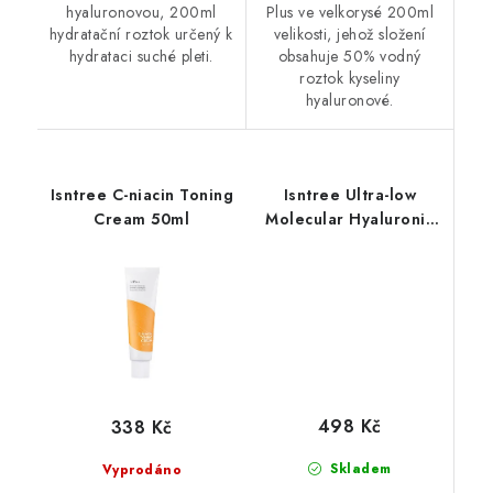
hyaluronovou, 200ml
Plus ve velkorysé 200ml
hydratační roztok určený k
velikosti, jehož složení
hydrataci suché pleti.
obsahuje 50% vodný
roztok kyseliny
hyaluronové.
Isntree C-niacin Toning
Isntree Ultra-low
Cream 50ml
Molecular Hyaluronic
Acid Toner 300ml
498 Kč
338 Kč
Skladem
Vyprodáno