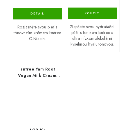
Zlepšete svou hydratační
Rozjasněte svou pleť s
péči s tonikem Isntree s
tónovacím krémem Isntree
ultra nízkomolekulární
C-Niacin.
kyselinou hyaluronovou.
Isntree Yam Root
Vegan Milk Cream
80ml