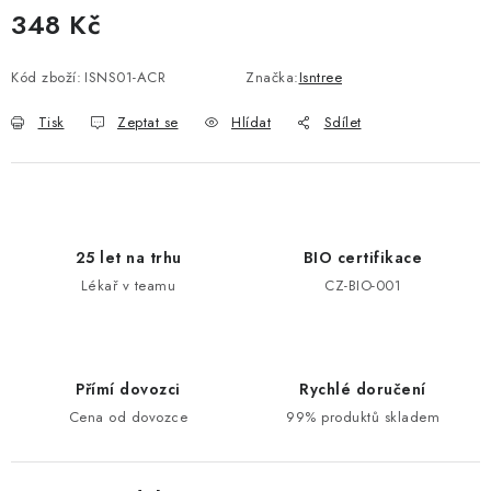
348 Kč
Měrná cena:
Kód zboží:
ISNS01-ACR
Značka:
Isntree
Tisk
Zeptat se
Hlídat
Sdílet
25 let na trhu
BIO certifikace
Lékař v teamu
CZ-BIO-001
Přímí dovozci
Rychlé doručení
Cena od dovozce
99% produktů skladem