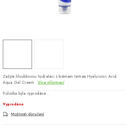
ZNAČKY
Odborný garant MUDr. Monika Klaudysová
Jak nakupovat
GDPR
Obchodní podmínky
Kontakty
Slovník pojmů
Moje objednávka
Mapa serveru
Zažijte hloubkovou hydrataci s krémem Isntree Hyaluronic Acid
Aqua Gel Cream.
Více informací
Položka byla vyprodána…
Vyprodáno
Možnosti doručení