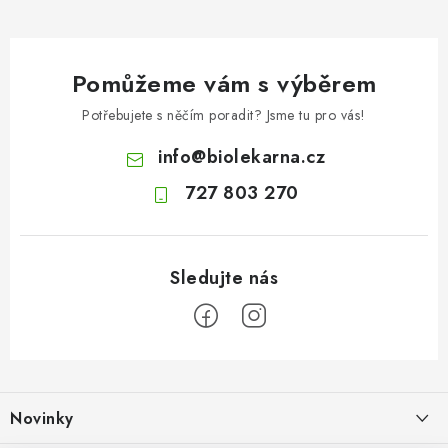
Pomůžeme vám s výběrem
Potřebujete s něčím poradit? Jsme tu pro vás!
info
@
biolekarna.cz
727 803 270
Z
á
Novinky
p