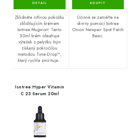
Zklidněte citlivou pokožku
Účinně se zaměřte na
zklidňujícím krémem
skvrny pomocí Isntree
Isntree Mugwort. Tento
Onion Newpair Spot Patch
50ml krém obsahuje
Basic.
výtažek z pelyňku Injin
získaný pokročilou
metodou Time-Drop™,
který rychle zmírňuje...
Isntree Hyper Vitamin
C 23 Serum 20ml