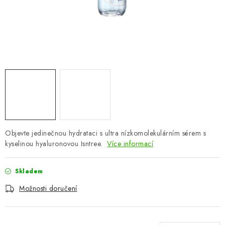
ZNAČKY
Odborný garant MUDr. Monika Klaudysová
Jak nakupovat
GDPR
Obchodní podmínky
Kontakty
Slovník pojmů
Moje objednávka
Mapa serveru
Objevte jedinečnou hydrataci s ultra nízkomolekulárním sérem s
kyselinou hyaluronovou Isntree.
Více informací
Skladem
Možnosti doručení