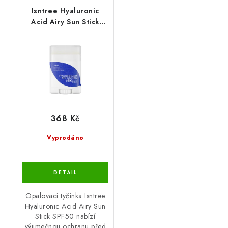
Isntree Hyaluronic
Acid Airy Sun Stick
SPF50 22g
368 Kč
Vyprodáno
Opalovací tyčinka Isntree
Hyaluronic Acid Airy Sun
Stick SPF50 nabízí
výjimečnou ochranu před