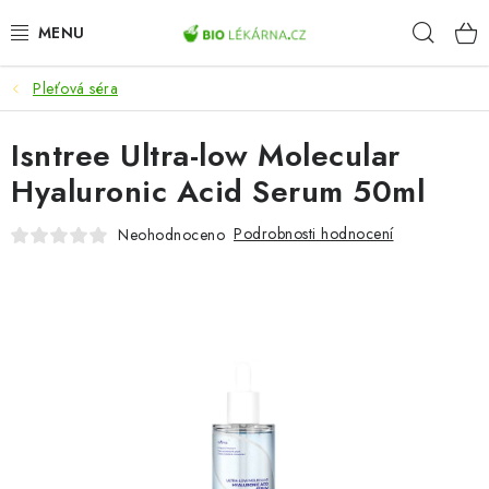
Přejít
Hleda
na
obsah
Pleťová séra
AKCE
Isntree Ultra-low Molecular
DOPLŇKY STRAVY
Hyaluronic Acid Serum 50ml
PŘÍRODNÍ KOSMETIKA
Podrobnosti hodnocení
Neohodnoceno
SPORT
ZDRAVÉ POTRAVINY
PŘÍSTROJE
ZDRAVOTNÍ OKRUHY