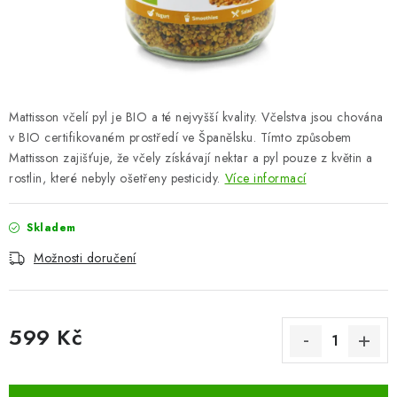
ZNAČKY
Odborný garant MUDr. Monika Klaudysová
Jak nakupovat
GDPR
Obchodní podmínky
Kontakty
Slovník pojmů
Moje objednávka
Mapa serveru
Mattisson včelí pyl je BIO a té nejvyšší kvality. Včelstva jsou chována
v BIO certifikovaném prostředí ve Španělsku. Tímto způsobem
Mattisson zajišťuje, že včely získávají nektar a pyl pouze z květin a
rostlin, které nebyly ošetřeny pesticidy.
Více informací
Skladem
Možnosti doručení
599 Kč
Měrná cena: