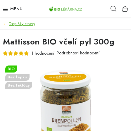
Přejít
Hleda
na
obsah
Doplňky stravy
AKCE
Mattisson BIO včelí pyl 300g
DOPLŇKY STRAVY
Podrobnosti hodnocení
1 hodnocení
PŘÍRODNÍ KOSMETIKA
BIO
SPORT
Bez lepku
Bez laktózy
ZDRAVÉ POTRAVINY
PŘÍSTROJE
ZDRAVOTNÍ OKRUHY