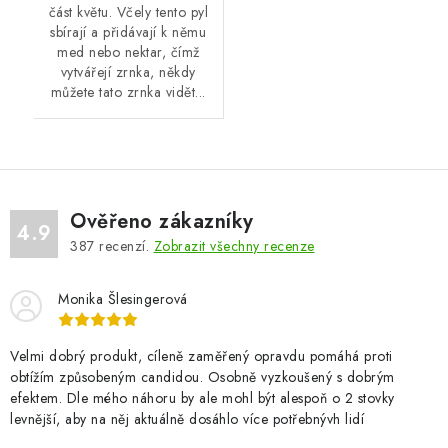
část květu. Včely tento pyl
sbírají a přidávají k němu
med nebo nektar, čímž
vytvářejí zrnka, někdy
můžete tato zrnka vidět...
Ověřeno zákazníky
4.9
387
recenzí.
Zobrazit všechny recenze
Monika Šlesingerová
Velmi dobrý produkt, cíleně zaměřený opravdu pomáhá proti
obtížím způsobeným candidou. Osobně vyzkoušený s dobrým
efektem. Dle mého náhoru by ale mohl být alespoň o 2 stovky
levnější, aby na něj aktuálně dosáhlo více potřebnývh lidí