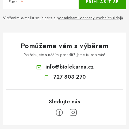
E-mail
PŘIHLÁSIT SE
Vložením e-mailu souhlasíte s
podmínkami ochrany osobních údajů
Pomůžeme vám s výběrem
Potřebujete s něčím poradit? Jsme tu pro vás!
info
@
biolekarna.cz
727 803 270
Z