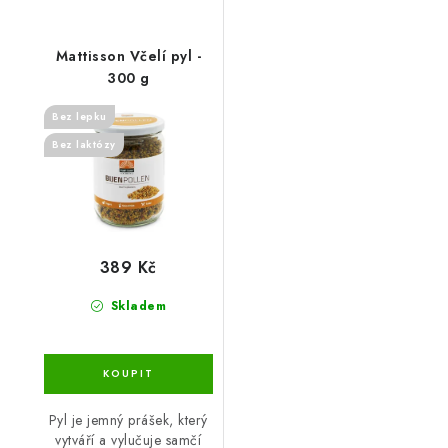
Mattisson Včelí pyl -
300 g
Bez lepku
Bez laktózy
389 Kč
Skladem
Pyl je jemný prášek, který
vytváří a vylučuje samčí