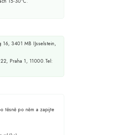
tách 15-30°C.
 16, 3401 MB IJsselstein,
á 22, Praha 1, 11000.Tel:
bo těsně po něm a zapijte