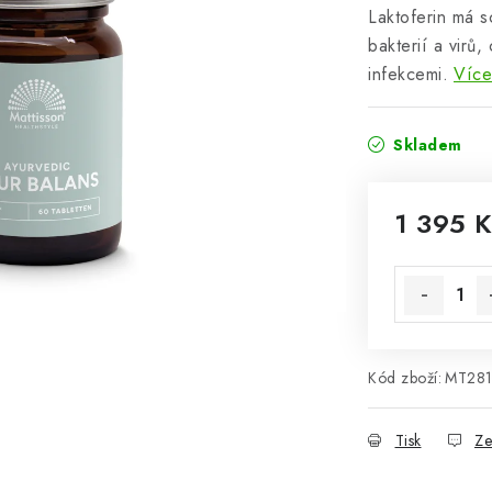
Laktoferin má s
bakterií a virů,
infekcemi.
Více
Skladem
1 395 
Měrná cena
Kód zboží:
MT28
Tisk
Ze