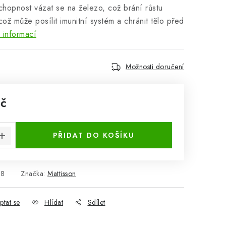
chopnost vázat se na železo, což brání růstu
 což může posílit imunitní systém a chránit tělo před
 informací
Možnosti doručení
Kč
:
PŘIDAT DO KOŠÍKU
18
Značka:
Mattisson
ptat se
Hlídat
Sdílet