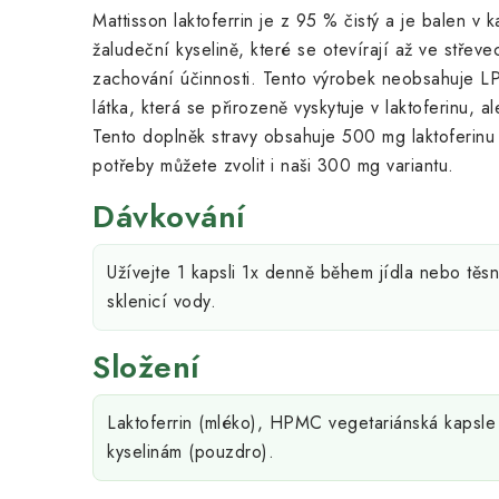
Mattisson laktoferrin je z 95 % čistý a je balen v 
žaludeční kyselině, které se otevírají až ve střev
zachování účinnosti. Tento výrobek neobsahuje LP
látka, která se přirozeně vyskytuje v laktoferinu, ale
Tento doplněk stravy obsahuje 500 mg laktoferinu v
potřeby můžete zvolit i naši 300 mg variantu.
Dávkování
Užívejte 1 kapsli 1x denně během jídla nebo těsn
sklenicí vody.
Složení
Laktoferrin (mléko), HPMC vegetariánská kapsle
kyselinám (pouzdro).