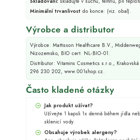
Skladování:
skladujte v suchu, temnu, při teplo
Minimální trvanlivost
do konce: (viz. obal).
Výrobce a distributor
Výrobce: Mattisson Healthcare B.V., Middenweg
Nizozemsko, BIO cert. NL-BIO-01.
Distributor: Vitamins Cosmetics s.r.o., Krakovsk
296 230 202, www.001shop.cz.
Často kladené otázky
Jak produkt užívat?
Užívejte 1 kapsli 1x denně během jídla ne
sklenicí vody.
Obsahuje výrobek alergeny?