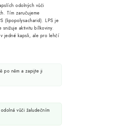
kapslích odolných vůči
ech. Tím zaručujeme
S (lipopolysacharid). LPS je
 snižuje aktivitu bílkoviny.
 jedné kapsli, ale pro lehčí
ě po něm a zapijte ji
 odolná vůči žaludečním