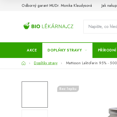
Přejít
Odborný garant MUDr. Monika Klaudysová
Jak nakup
na
obsah
AKCE
DOPLŇKY STRAVY
PŘÍRODNÍ
Domů
Doplňky stravy
Mattisson Laktoferin 95% - 500
Bez lepku