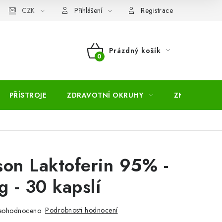
pojmů
CZK
Moje objednávka
Mapa serveru
Přihlášení
Registrace
Prázdný košík
NÁKUPNÍ
KOŠÍK
PŘÍSTROJE
ZDRAVOTNÍ OKRUHY
ZNAČKY
son Laktoferin 95% -
 - 30 kapslí
Podrobnosti hodnocení
eohodnoceno