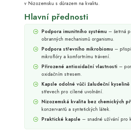
v Nizozemsku s důrazem na kvalitu.
Hlavní přednosti
Podpora imunitního systému
– šetrná p
obranných mechanismů organismu.
Podpora střevního mikrobiomu
– přispí
mikroflóry a komfortnímu trávení.
Přirozené antioxidační vlastnosti
– pom
oxidačním stresem.
Kapsle odolné vůči žaludeční kyselině
střevech pro cílené uvolnění.
Nizozemská kvalita bez chemických př
konzervantů a syntetických látek.
Praktické kapsle
– snadné užívání pro k