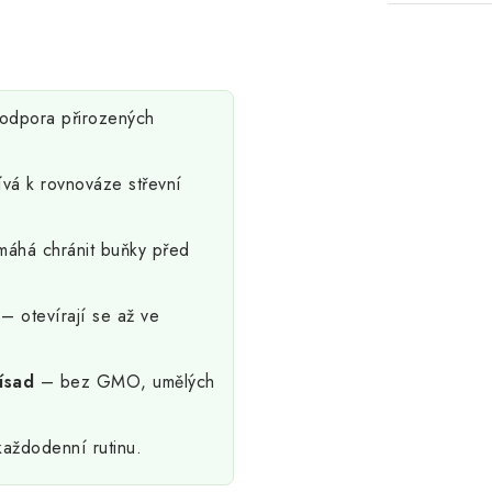
odpora přirozených
vá k rovnováze střevní
áhá chránit buňky před
– otevírají se až ve
ísad
– bez GMO, umělých
aždodenní rutinu.