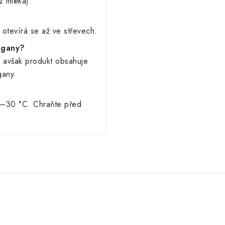
z mléka).
 otevírá se až ve střevech.
egany?
 avšak produkt obsahuje
gany.
15–30 °C. Chraňte před