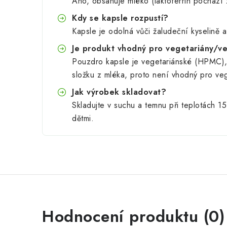
Ano, obsahuje mléko (laktoferrin pochází 
Kdy se kapsle rozpustí?
Kapsle je odolná vůči žaludeční kyselině a
Je produkt vhodný pro vegetariány/v
Pouzdro kapsle je vegetariánské (HPMC),
složku z mléka, proto není vhodný pro ve
Jak výrobek skladovat?
Skladujte v suchu a temnu při teplotách 
dětmi.
Hodnocení produktu (0)