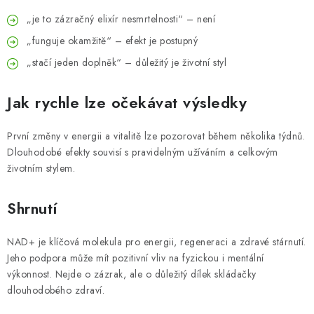
„je to zázračný elixír nesmrtelnosti“ – není
„funguje okamžitě“ – efekt je postupný
„stačí jeden doplněk“ – důležitý je životní styl
Jak rychle lze očekávat výsledky
První změny v energii a vitalitě lze pozorovat během několika týdnů.
Dlouhodobé efekty souvisí s pravidelným užíváním a celkovým
životním stylem.
Shrnutí
NAD+ je klíčová molekula pro energii, regeneraci a zdravé stárnutí.
Jeho podpora může mít pozitivní vliv na fyzickou i mentální
výkonnost. Nejde o zázrak, ale o důležitý dílek skládačky
dlouhodobého zdraví.