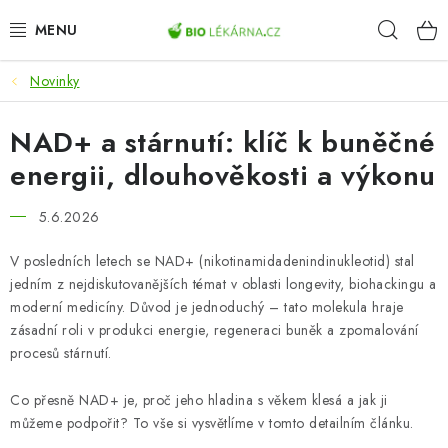
Přejít
Hleda
na
obsah
Novinky
AKCE
NAD+ a stárnutí: klíč k buněčné
DOPLŇKY STRAVY
energii, dlouhověkosti a výkonu
PŘÍRODNÍ KOSMETIKA
5.6.2026
SPORT
V posledních letech se NAD+ (nikotinamidadenindinukleotid) stal
jedním z nejdiskutovanějších témat v oblasti longevity, biohackingu a
ZDRAVÉ POTRAVINY
moderní medicíny. Důvod je jednoduchý – tato molekula hraje
zásadní roli v produkci energie, regeneraci buněk a zpomalování
PŘÍSTROJE
procesů stárnutí.
ZDRAVOTNÍ OKRUHY
Co přesně NAD+ je, proč jeho hladina s věkem klesá a jak ji
můžeme podpořit? To vše si vysvětlíme v tomto detailním článku.