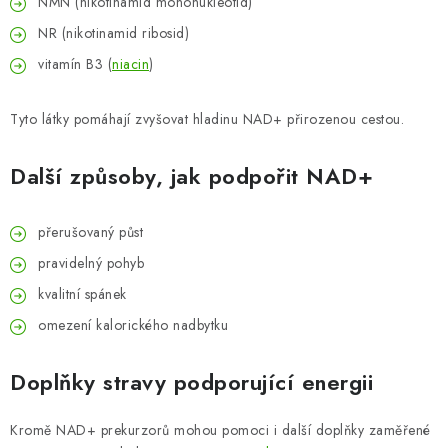
NMN (nikotinamid mononukleotid)
NR (nikotinamid ribosid)
vitamín B3 (
niacin
)
Tyto látky pomáhají zvyšovat hladinu NAD+ přirozenou cestou.
Další způsoby, jak podpořit NAD+
přerušovaný půst
pravidelný pohyb
kvalitní spánek
omezení kalorického nadbytku
Doplňky stravy podporující energii
Kromě NAD+ prekurzorů mohou pomoci i další doplňky zaměřené