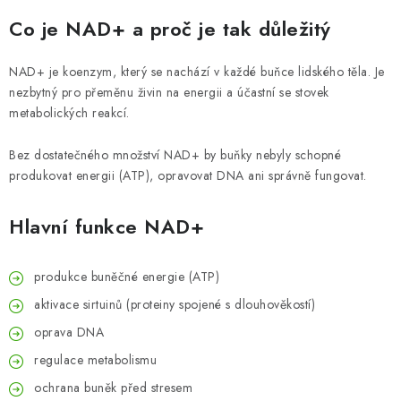
ZNAČKY
Co je NAD+ a proč je tak důležitý
Odborný garant MUDr. Monika Klaudysová
Jak nakupovat
NAD+ je koenzym, který se nachází v každé buňce lidského těla. Je
GDPR
Obchodní podmínky
Kontakty
Slovník pojmů
nezbytný pro přeměnu živin na energii a účastní se stovek
Moje objednávka
Mapa serveru
metabolických reakcí.
Bez dostatečného množství NAD+ by buňky nebyly schopné
produkovat energii (ATP), opravovat DNA ani správně fungovat.
Hlavní funkce NAD+
produkce buněčné energie (ATP)
aktivace sirtuinů (proteiny spojené s dlouhověkostí)
oprava DNA
regulace metabolismu
ochrana buněk před stresem