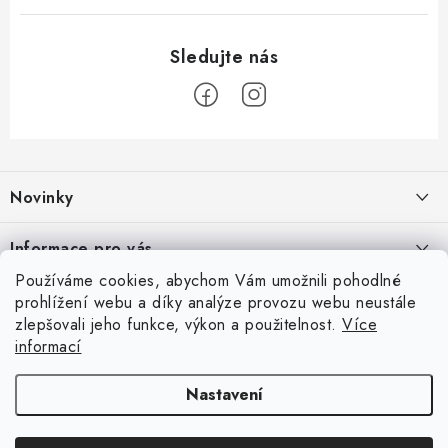
Z
á
Novinky
p
a
Olivový olej při zácpě: co ukazují klinické studie?
Informace pro vás
t
7.8.2026
Používáme cookies, abychom Vám umožnili pohodlné
í
Odborný garant MUDr. Monika Klaudysová
Přijímáme online platby
prohlížení webu a díky analýze provozu webu neustále
Jak na klidné trávení na cestách
zlepšovali jeho funkce, výkon a použitelnost.
Více
Jak nakupovat
4.8.2026
informací
Oblíbené
GDPR
Fava boby: výživná luštěnina plná rostlinných bílkovin, vlákniny a
Sonický přístroj na čištění pleti: funguje lépe než mytí rukama?
Nastavení
minerálů
Obchodní podmínky
14.7.2026
3.8.2026
Kontakty