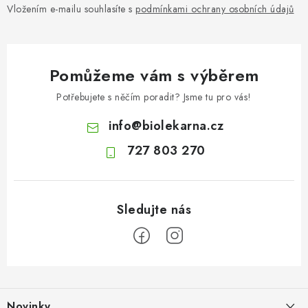
Vložením e-mailu souhlasíte s
podmínkami ochrany osobních údajů
Pomůžeme vám s výběrem
Potřebujete s něčím poradit? Jsme tu pro vás!
info
@
biolekarna.cz
727 803 270
Z
á
Novinky