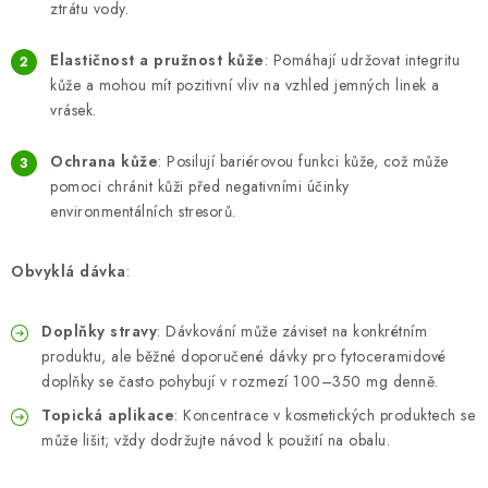
ZNAČKY
ztrátu vody.
Elastičnost a pružnost kůže
: Pomáhají udržovat integritu
Odborný garant MUDr. Monika Klaudysová
Jak nakupovat
kůže a mohou mít pozitivní vliv na vzhled jemných linek a
GDPR
Obchodní podmínky
Kontakty
Slovník pojmů
vrásek.
Moje objednávka
Mapa serveru
Ochrana kůže
: Posilují bariérovou funkci kůže, což může
pomoci chránit kůži před negativními účinky
environmentálních stresorů.
Obvyklá dávka
:
Doplňky stravy
: Dávkování může záviset na konkrétním
produktu, ale běžné doporučené dávky pro fytoceramidové
doplňky se často pohybují v rozmezí 100–350 mg denně.
Topická aplikace
: Koncentrace v kosmetických produktech se
může lišit; vždy dodržujte návod k použití na obalu.