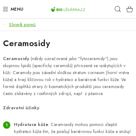
Přejít
Hleda
na
obsah
Slovník pojmů
AKCE
Ceramosidy
DOPLŇKY STRAVY
PŘÍRODNÍ KOSMETIKA
Ceramosidy
(někdy označované jako "fytoceramidy") jsou
skupinou lipidů (specificky ceramidů) přirozeně se vyskytujících v
kůži. Ceramidy jsou zásadní složkou stratum corneum (horní vrstva
SPORT
kůže) a hrají klíčovou roli v hydrataci a bariérové funkci kůže. Ve
formě doplňků stravy či kosmetických produktů jsou ceramosidy
ZDRAVÉ POTRAVINY
často získávány z rostlinných zdrojů, např. z pšenice.
PŘÍSTROJE
Zdravotní účinky
:
ZDRAVOTNÍ OKRUHY
Hydratace kůže
: Ceramosidy mohou pomoci zlepšit
hydrataci kůže tím, že posilují bariérovou funkci kůže a snižují