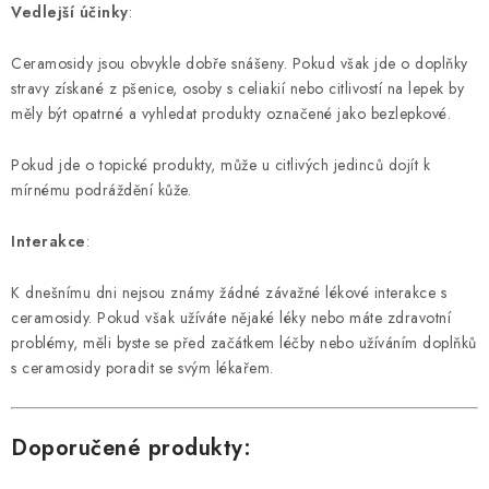
Vedlejší účinky
:
Ceramosidy jsou obvykle dobře snášeny. Pokud však jde o doplňky
stravy získané z pšenice, osoby s celiakií nebo citlivostí na lepek by
měly být opatrné a vyhledat produkty označené jako bezlepkové.
Pokud jde o topické produkty, může u citlivých jedinců dojít k
mírnému podráždění kůže.
Interakce
:
K dnešnímu dni nejsou známy žádné závažné lékové interakce s
ceramosidy. Pokud však užíváte nějaké léky nebo máte zdravotní
problémy, měli byste se před začátkem léčby nebo užíváním doplňků
s ceramosidy poradit se svým lékařem.
Doporučené produkty: