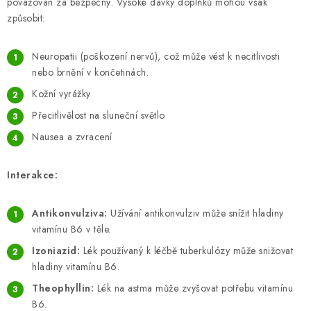
považován za bezpečný. Vysoké dávky doplňků mohou však
způsobit:
Neuropatii (poškození nervů), což může vést k necitlivosti
nebo brnění v končetinách.
Kožní vyrážky
Přecitlivělost na sluneční světlo
Nausea a zvracení
Interakce:
Antikonvulziva:
Užívání antikonvulziv může snížit hladiny
vitamínu B6 v těle.
Izoniazid:
Lék používaný k léčbě tuberkulózy může snižovat
hladiny vitamínu B6.
Theophyllin:
Lék na astma může zvyšovat potřebu vitamínu
B6.