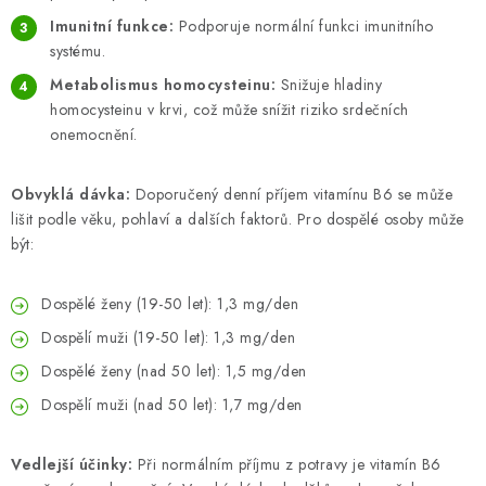
ZNAČKY
Imunitní funkce:
Podporuje normální funkci imunitního
systému.
Odborný garant MUDr. Monika Klaudysová
Jak nakupovat
Metabolismus homocysteinu:
Snižuje hladiny
GDPR
Obchodní podmínky
Kontakty
Slovník pojmů
homocysteinu v krvi, což může snížit riziko srdečních
Moje objednávka
Mapa serveru
onemocnění.
Obvyklá dávka:
Doporučený denní příjem vitamínu B6 se může
lišit podle věku, pohlaví a dalších faktorů. Pro dospělé osoby může
být:
Dospělé ženy (19-50 let): 1,3 mg/den
Dospělí muži (19-50 let): 1,3 mg/den
Dospělé ženy (nad 50 let): 1,5 mg/den
Dospělí muži (nad 50 let): 1,7 mg/den
Vedlejší účinky:
Při normálním příjmu z potravy je vitamín B6