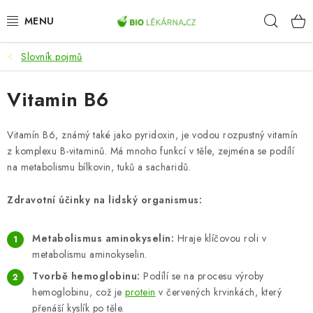
Přejít
Hleda
na
obsah
Slovník pojmů
AKCE
Vitamin B6
DOPLŇKY STRAVY
PŘÍRODNÍ KOSMETIKA
Vitamín B6, známý také jako pyridoxin, je vodou rozpustný vitamín
z komplexu B-vitaminů. Má mnoho funkcí v těle, zejména se podílí
na metabolismu bílkovin, tuků a sacharidů.
SPORT
Zdravotní účinky na lidský organismus:
ZDRAVÉ POTRAVINY
Metabolismus aminokyselin:
Hraje klíčovou roli v
PŘÍSTROJE
metabolismu aminokyselin.
Tvorbě hemoglobinu:
Podílí se na procesu výroby
ZDRAVOTNÍ OKRUHY
hemoglobinu, což je
protein
v červených krvinkách, který
přenáší kyslík po těle.