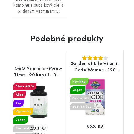
kombinuje pupalkový olej s
přidaným vitaminem E.
Podobné produkty
Garden of Life Vitamin
G&G Vitamins - Meno-
Code Women - 120
Time - 90 kapslí - DMS
kapslí
23.3.2026
Novinka
43 %
Vegan
Akce
Bez lepku
Tip
Bez laktózy
Výprodej
Vegan
988 Kč
423 Kč
Bez lepku