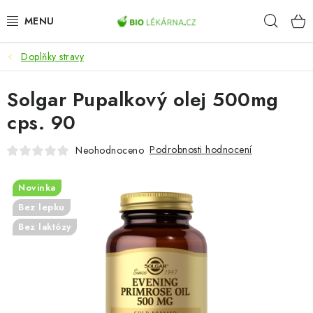
Přejít
Hleda
na
obsah
Doplňky stravy
AKCE
Solgar Pupalkový olej 500mg
DOPLŇKY STRAVY
cps. 90
PŘÍRODNÍ KOSMETIKA
Podrobnosti hodnocení
Neohodnoceno
SPORT
Novinka
ZDRAVÉ POTRAVINY
Bez lepku
Bez laktózy
PŘÍSTROJE
ZDRAVOTNÍ OKRUHY