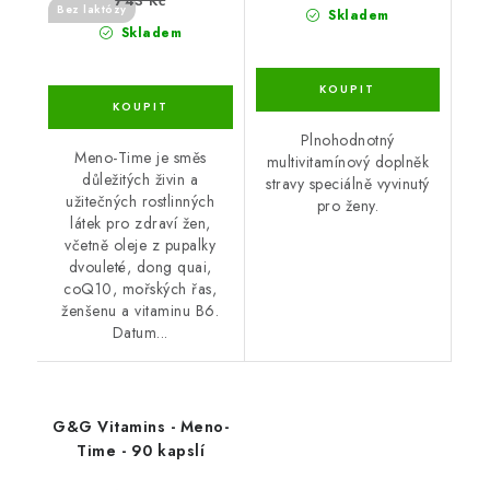
743 Kč
Bez laktózy
Skladem
Skladem
Plnohodnotný
Meno-Time je směs
multivitamínový doplněk
důležitých živin a
stravy speciálně vyvinutý
užitečných rostlinných
pro ženy.
látek pro zdraví žen,
včetně oleje z pupalky
dvouleté, dong quai,
coQ10, mořských řas,
ženšenu a vitaminu B6.
Datum...
G&G Vitamins - Meno-
Time - 90 kapslí