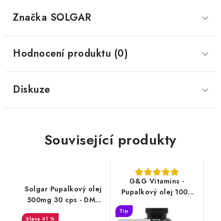
Značka
 SOLGAR
Hodnocení produktu (0)
Diskuze
Související produkty
G&G Vitamins -
Solgar Pupalkový olej
Pupalkový olej 1000
500mg 30 cps - DMS
mg - 60 kapslí
1/26
Tip
41 %