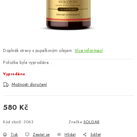
ZNAČKY
Odborný garant MUDr. Monika Klaudysová
Jak nakupovat
GDPR
Obchodní podmínky
Kontakty
Slovník pojmů
Moje objednávka
Mapa serveru
Doplněk stravy s pupalkovým olejem.
Více informací
Položka byla vyprodána…
Vyprodáno
Možnosti doručení
580 Kč
Měrná cena:
Kód zboží:
3063
Značka:
SOLGAR
Tisk
Zeptat se
Hlídat
Sdílet