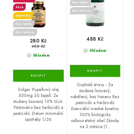
Bez lepku
Akce
Bez laktózy
Výprodej
Bez lepku
Bez laktózy
488 Kč
280 Kč
480 Kč
Skladem
Skladem
Doplněk stravy - Za
Solgar Pupalkový olej
studena lisovaný,
500mg 30 kapslí. Za
nebělený, bez hexanu Bez
studeny lisovaný 10% GLA.
pesticidů a herbicidů
Pěstováno bez herbicidů a
Esenciální mastné kyseliny
pesticidů. Datum minimální
100% biologicky
spotřeby 1/26
odbouratelný obal Zásoby
na 2 měsíce (1...