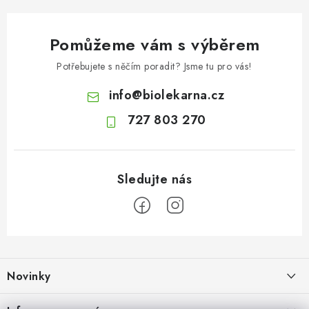
Pomůžeme vám s výběrem
Potřebujete s něčím poradit? Jsme tu pro vás!
info
@
biolekarna.cz
727 803 270
Z
á
Novinky
p
a
Jak na klidné trávení na cestách