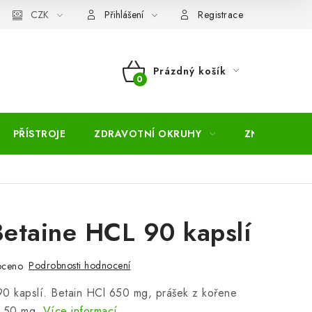
pojmů
CZK
Moje objednávka
Mapa serveru
Přihlášení
Registrace
Prázdný košík
NÁKUPNÍ
KOŠÍK
PŘÍSTROJE
ZDRAVOTNÍ OKRUHY
ZNAČKY
Betaine HCL 90 kapslí
Podrobnosti hodnocení
oceno
90 kapslí. Betain HCl 650 mg, prášek z kořene
) 50 mg.
Více informací