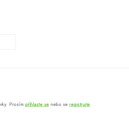
.
.
ěvky. Prosím
přihlaste se
nebo se
registrujte
.