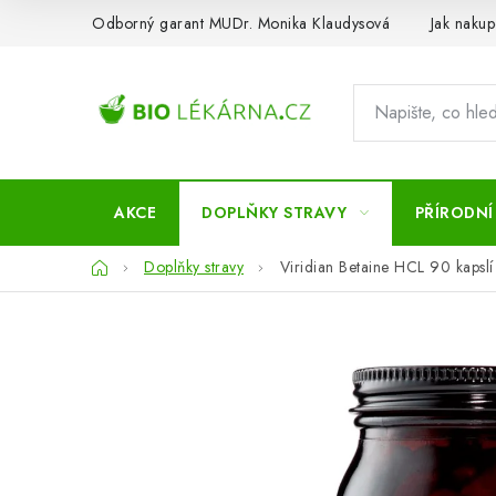
Přejít
Odborný garant MUDr. Monika Klaudysová
Jak nakup
na
obsah
AKCE
DOPLŇKY STRAVY
PŘÍRODNÍ
Domů
Doplňky stravy
Viridian Betaine HCL 90 kapslí