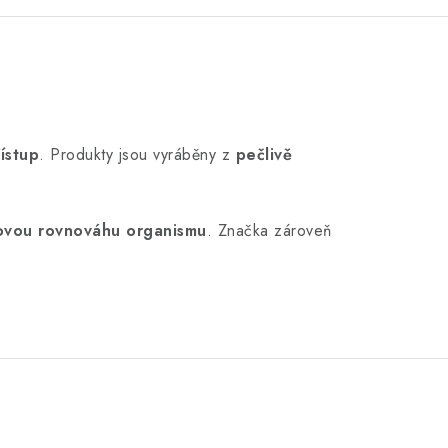
řístup
. Produkty jsou vyráběny z
pečlivě
lkovou rovnováhu organismu
. Značka zároveň