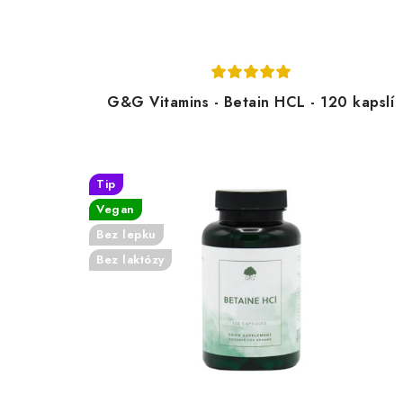
G&G Vitamins - Betain HCL - 120 kapslí
Tip
Vegan
Bez lepku
Bez laktózy