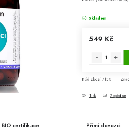
Skladem
549 Kč
Měrná cena:
Kód zboží:
7150
Zna
Tisk
Zeptat se
BIO certifikace
Přímí dovozci