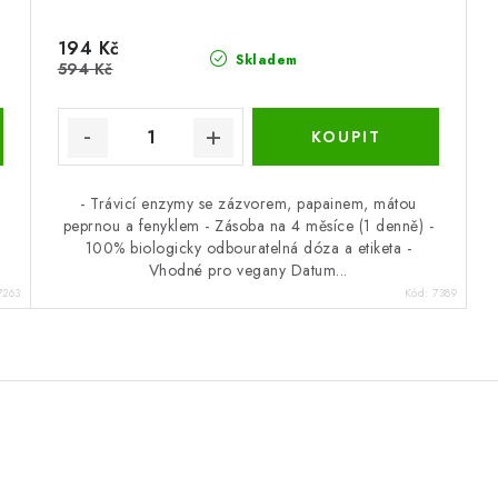
194 Kč
Skladem
594 Kč
- Trávicí enzymy se zázvorem, papainem, mátou
peprnou a fenyklem - Zásoba na 4 měsíce (1 denně) -
100% biologicky odbouratelná dóza a etiketa -
Vhodné pro vegany Datum...
7263
Kód:
7389