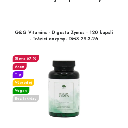
G&G Vitamins - Digesta Zymes - 120 kapslí
- Trávicí enzymy- DMS 29.3.26
67 %
Akce
Tip
Výprodej
Vegan
Bez laktózy