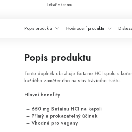
Lékař v teamu
Popis produktu
Hodnocení produktu
Diskuz
Popis produktu
Tento doplněk obsahuje Betaine HCl spolu s koře
každého zaměřeného na stav trávícího traktu.
Hlavní benefity:
– 650 mg Betainu HCl na kapsli
– Přímý a prokazatelný účinek
– Vhodné pro vegany