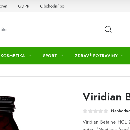
ovat
GDPR
Obchodní podmínky
Kontakty
Slovník 
 KOSMETIKA
SPORT
ZDRAVÉ POTRAVINY
Viridian 
Neohodn
Viridian Betaine HCL 
hořce (
Gentiana lutea