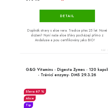
Doplněk stravy s aloe vera. Tradice přes 25 let. Nové
složení! Nyní naše aloe šťávy pocházejí přímo z
Andalusie a jsou certifikovány jako BIO!
Kód:
G&G Vitamins - Digesta Zymes - 120 kapsl
- Trávicí enzymy- DMS 29.3.26
67 %
Akce
Tip