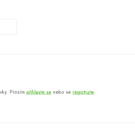
.
.
ěvky. Prosím
přihlaste se
nebo se
registrujte
.