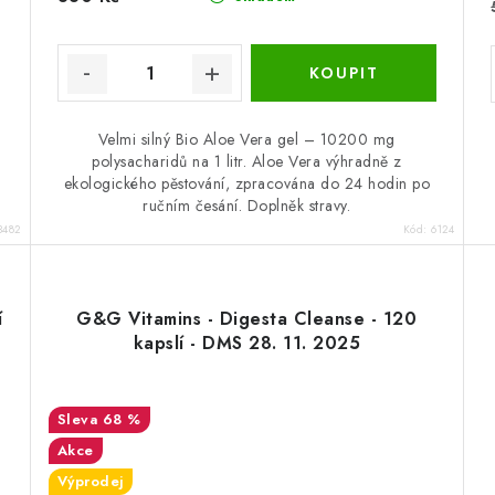
Velmi silný Bio Aloe Vera gel – 10200 mg
polysacharidů na 1 litr. Aloe Vera výhradně z
ekologického pěstování, zpracována do 24 hodin po
ručním česání. Doplněk stravy.
3482
Kód:
6124
í
G&G Vitamins - Digesta Cleanse - 120
kapslí - DMS 28. 11. 2025
68 %
Akce
Výprodej