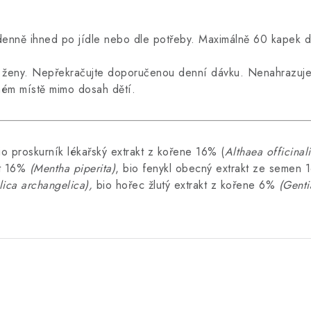
enně ihned po jídle nebo dle potřeby. Maximálně 60 kapek 
cí ženy. Nepřekračujte doporučenou denní dávku. Nenahrazuje
dném místě mimo dosah dětí.
 proskurník lékařský extrakt z kořene 16% (
Althaea officinali
kt 16%
(Mentha piperita)
, bio fenykl obecný extrakt ze semen
ica archangelica)
,
bio hořec žlutý extrakt z kořene 6%
(Genti