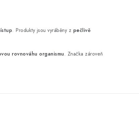
řístup
. Produkty jsou vyráběny z
pečlivě
lkovou rovnováhu organismu
. Značka zároveň