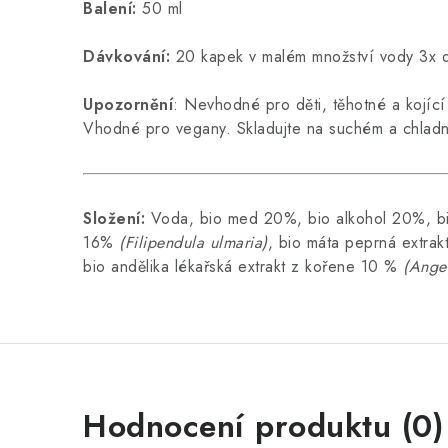
Balení:
50 ml
Dávkování:
20 kapek v malém množství vody 3x d
Upozornění
: Nevhodné pro děti, těhotné a kojí
Vhodné pro vegany. Skladujte na suchém a chla
Složení:
Voda, bio med 20%, bio alkohol 20%, bio
16%
(Filipendula ulmaria)
, bio máta peprná extra
bio andělika lékařská extrakt z kořene 10 %
(Angel
Hodnocení produktu (0)