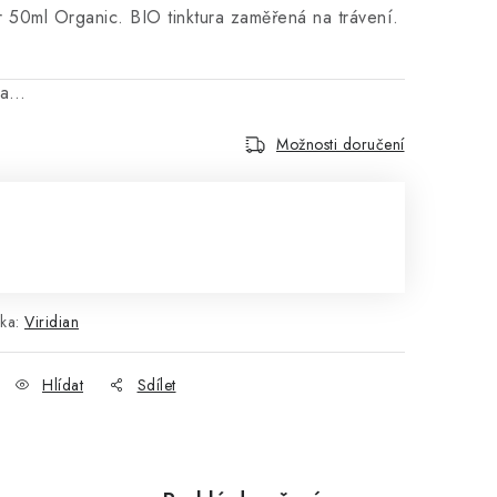
xir 50ml Organic. BIO tinktura zaměřená na trávení.
na…
Možnosti doručení
ka:
Viridian
Hlídat
Sdílet