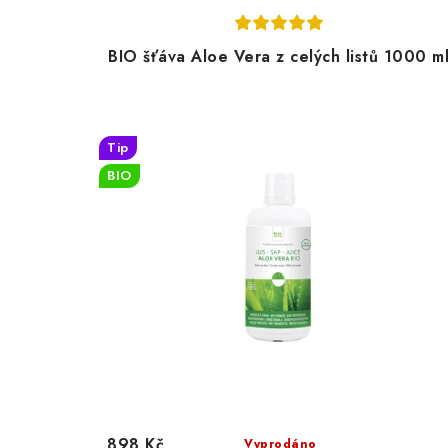
BIO šťáva Aloe Vera z celých listů 1000 m
Tip
BIO
898 Kč
Vyprodáno