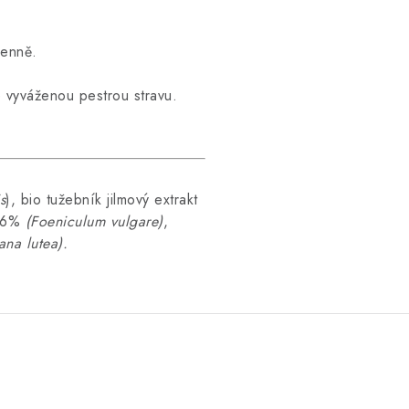
denně.
 vyváženou pestrou stravu.
s
), bio tužebník jilmový extrakt
 16%
(Foeniculum vulgare)
,
ana lutea).