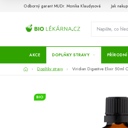
Přejít
Odborný garant MUDr. Monika Klaudysová
Jak nakup
na
obsah
AKCE
DOPLŇKY STRAVY
PŘÍRODNÍ
Domů
Doplňky stravy
Viridian Digestive Elixir 50ml 
BIO