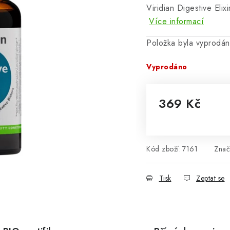
Viridian Digestive Eli
Více informací
Položka byla vyprodá
Vyprodáno
369 Kč
Měrná cena:
Kód zboží:
7161
Znač
Tisk
Zeptat se