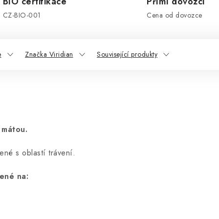
BIO certifikace
Přímí dovozci
CZ-BIO-001
Cena od dovozce
e
Značka Viridian
Související produkty
 mátou.
ené s oblastí trávení.
ené na: