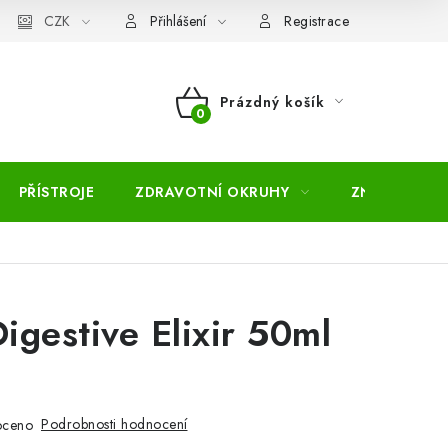
pojmů
CZK
Moje objednávka
Mapa serveru
Přihlášení
Registrace
Prázdný košík
NÁKUPNÍ
KOŠÍK
PŘÍSTROJE
ZDRAVOTNÍ OKRUHY
ZNAČKY
Digestive Elixir 50ml
Podrobnosti hodnocení
oceno