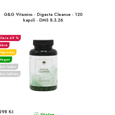
G&G Vitamins - Digesta Cleanse - 120
kapslí - DMS 8.3.26
49 %
Akce
Výprodej
Vegan
Bez lepku
Bez laktózy
298 Kč
Skladem