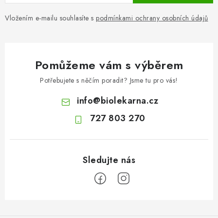
Vložením e-mailu souhlasíte s
podmínkami ochrany osobních údajů
Pomůžeme vám s výběrem
Potřebujete s něčím poradit? Jsme tu pro vás!
info
@
biolekarna.cz
727 803 270
Z