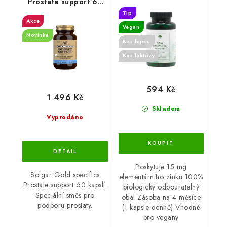
Prostate support 60
kapslí
cps
Tip
Akce
Vegan
Novinka
Bez lepku
Bez laktózy
594 Kč
1 496 Kč
Skladem
Vyprodáno
Poskytuje 15 mg
Solgar Gold specifics
elementárního zinku 100%
Prostate support 60 kapslí.
biologicky odbouratelný
Speciální směs pro
obal Zásoba na 4 měsíce
podporu prostaty.
(1 kapsle denně) Vhodné
pro vegany