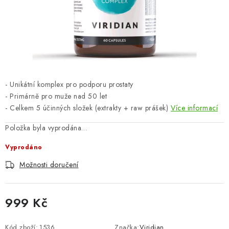
ZNAČKY
Odborný garant MUDr. Monika Klaudysová
Jak nakupovat
GDPR
Obchodní podmínky
Kontakty
Slovník pojmů
Moje objednávka
Mapa serveru
- Unikátní komplex pro podporu prostaty
- Primárně pro muže nad 50 let
- Celkem 5 účinných složek (extrakty + raw prášek)
Více informací
Položka byla vyprodána…
Vyprodáno
Možnosti doručení
999 Kč
Měrná cena:
Kód zboží:
1536
Značka:
Viridian