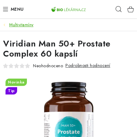
Přejít
Hleda
na
obsah
Multivitamíny
AKCE
Viridian Man 50+ Prostate
DOPLŇKY STRAVY
Complex 60 kapslí
PŘÍRODNÍ KOSMETIKA
Podrobnosti hodnocení
Neohodnoceno
SPORT
Novinka
ZDRAVÉ POTRAVINY
Tip
PŘÍSTROJE
ZDRAVOTNÍ OKRUHY