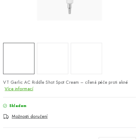
ZNAČKY
Odborný garant MUDr. Monika Klaudysová
Jak nakupovat
GDPR
Obchodní podmínky
Kontakty
Slovník pojmů
Moje objednávka
Mapa serveru
VT Garlic AC Riddle Shot Spot Cream – cílená péče proti akné
Více informací
Skladem
Možnosti doručení