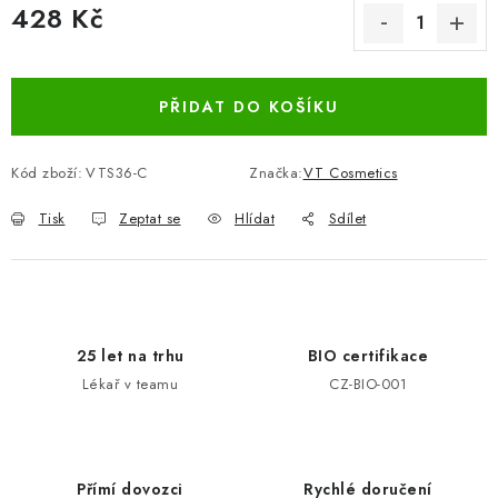
428 Kč
Měrná cena:
PŘIDAT DO KOŠÍKU
Kód zboží:
VTS36-C
Značka:
VT Cosmetics
Tisk
Zeptat se
Hlídat
Sdílet
25 let na trhu
BIO certifikace
Lékař v teamu
CZ-BIO-001
Přímí dovozci
Rychlé doručení