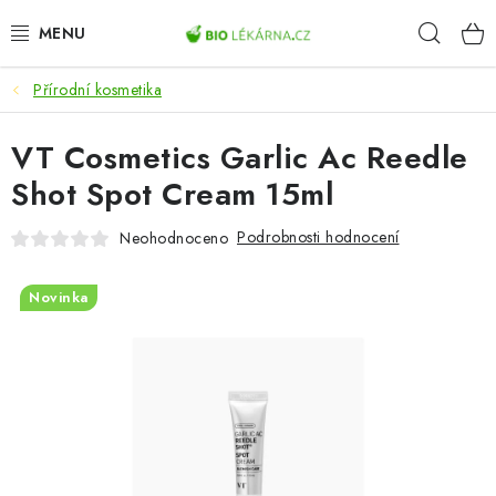
Přejít
Hleda
na
obsah
Přírodní kosmetika
AKCE
VT Cosmetics Garlic Ac Reedle
DOPLŇKY STRAVY
Shot Spot Cream 15ml
PŘÍRODNÍ KOSMETIKA
Podrobnosti hodnocení
Neohodnoceno
SPORT
Novinka
ZDRAVÉ POTRAVINY
PŘÍSTROJE
ZDRAVOTNÍ OKRUHY