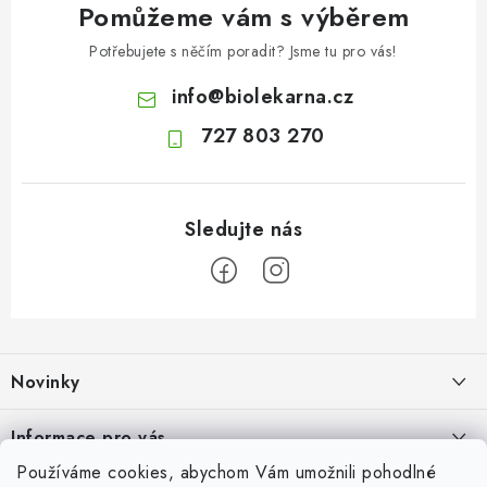
Pomůžeme vám s výběrem
Potřebujete s něčím poradit? Jsme tu pro vás!
info
@
biolekarna.cz
727 803 270
Z
á
Novinky
p
a
Olivový olej při zácpě: co ukazují klinické studie?
Informace pro vás
t
7.8.2026
Používáme cookies, abychom Vám umožnili pohodlné
í
Odborný garant MUDr. Monika Klaudysová