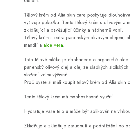
olejem.
Tělový krém od Alia skin care poskytuje dlouhotrva
vyživuje pokožku. Tento tělový krém s olivovým a
zklidňující a osvěžující účinky a nádherně voní.
Tělový krém s extra panenským olivovým olejem, ol
mandlí a
aloe vera
.
Toto tělové mléko je obohaceno o organické aloe 
panenský olivový olej a olej ze sladkých sicilskýc
složení velmi výživné.
Proč byste si měli koupit tělový krém od Alia skin 
Tento tělový krém má mnohostranné využití:
Hydratuje vaše tělo a může být aplikován na vlhk
Zklidňuje a zklidňuje zarudnutí a podráždění po o