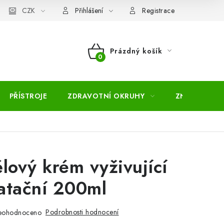
pojmů
CZK
Moje objednávka
Mapa serveru
Přihlášení
Registrace
Prázdný košík
NÁKUPNÍ
KOŠÍK
PŘÍSTROJE
ZDRAVOTNÍ OKRUHY
ZNAČKY
ělový krém vyživující
atační 200ml
Podrobnosti hodnocení
eohodnoceno