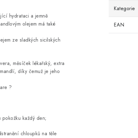
Kategorie
jící hydrataci a jemně
 mandlovým olejem má také
EAN
ejem ze sladkých sicilských
vera, měsíček lékařský, extra
h mandlí, díky čemuž je jeho
care ?
ou pokožku každý den;
dstranění chloupků na těle