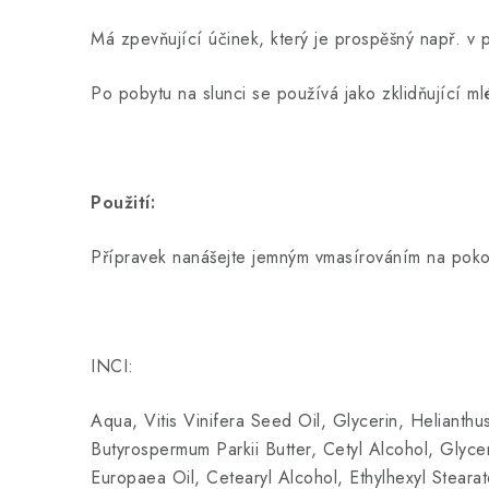
Má zpevňující účinek, který je prospěšný např. v p
Po pobytu na slunci se používá jako zklidňující m
Použití:
Přípravek nanášejte jemným vmasírováním na pokož
INCI:
Aqua, Vitis Vinifera Seed Oil, Glycerin, Helianth
Butyrospermum Parkii Butter, Cetyl Alcohol, Glycer
Europaea Oil, Cetearyl Alcohol, Ethylhexyl Steara