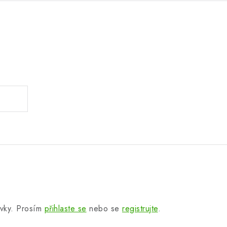
.
.
ěvky. Prosím
přihlaste se
nebo se
registrujte
.