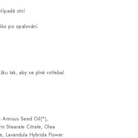
řípadě strií
léko po opalování.
ku tak, aby se plně vstřebal.
us Annuus Seed Oil(*),
in Stearate Citrate, Olea
te, Lavandula Hybrida Flower