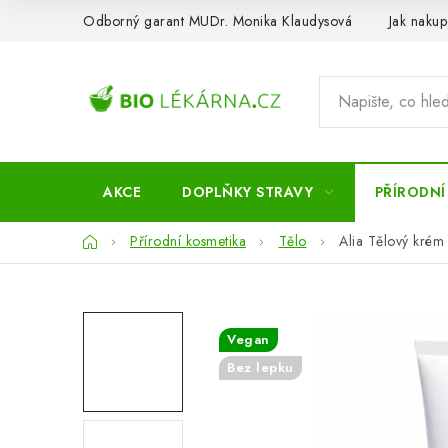
Přejít
Odborný garant MUDr. Monika Klaudysová
Jak nakup
na
obsah
AKCE
DOPLŇKY STRAVY
PŘÍRODNÍ
Domů
Přírodní kosmetika
Tělo
Alia Tělový krém 
Vegan
Bez lepku