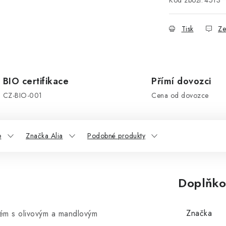
Kód zboží:
4513
Tisk
Ze
BIO certifikace
Přímí dovozci
CZ-BIO-001
Cena od dovozce
e
Značka Alia
Podobné produkty
Doplňko
Značka
krém s olivovým a mandlovým