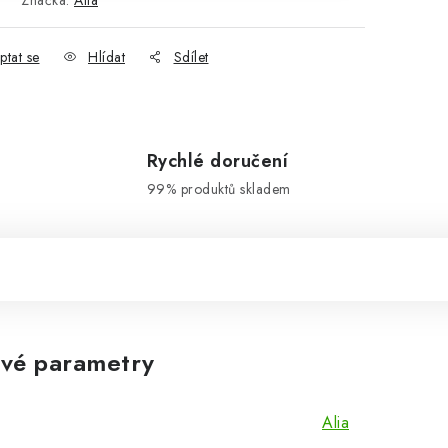
Značka:
Alia
ptat se
Hlídat
Sdílet
Rychlé doručení
99% produktů skladem
vé parametry
Alia