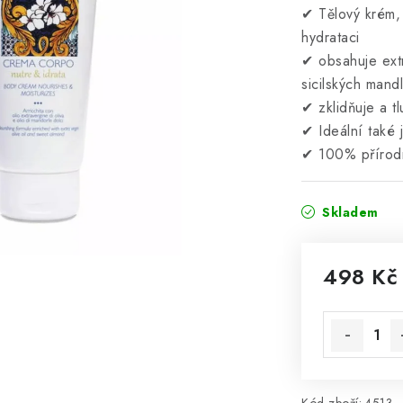
✔ Tělový krém, 
hydrataci
✔ obsahuje extr
sicilských mand
✔ zklidňuje a t
✔ Ideální také 
✔ 100% přírodn
Skladem
498 Kč
Měrná cena