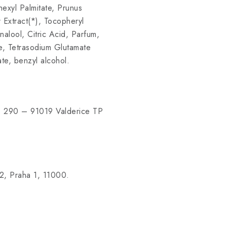
hexyl Palmitate, Prunus
 Extract(*), Tocopheryl
lool, Citric Acid, Parfum,
e, Tetrasodium Glutamate
te, benzyl alcohol.
, 290 – 91019 Valderice TP
22, Praha 1, 11000.