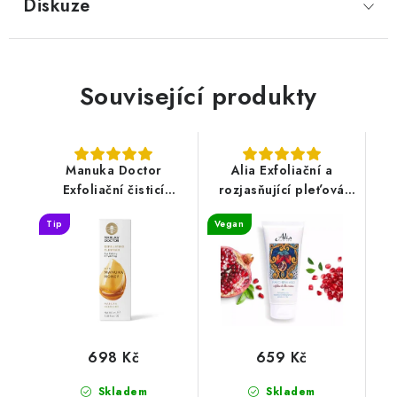
Diskuze
Související produkty
Manuka Doctor
Alia Exfoliační a
Exfoliační čisticí
rozjasňující pleťová
prostředek 100 ml
maska se sicilským
Tip
Vegan
granátovým jablkem
100 ml
698 Kč
659 Kč
Skladem
Skladem