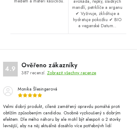
medem a mateří kašičkou.
avokáda, řepky, sladkých
mandlí, petrklíče a arganu
✔ Vyživuje, zklidňuje a
hydratuje pokožku ✔ BIO
a veganské Datum...
Ověřeno zákazníky
4.9
387
recenzí.
Zobrazit všechny recenze
Monika Šlesingerová
Velmi dobrý produkt, cíleně zaměřený opravdu pomáhá proti
obtížím způsobeným candidou. Osobně vyzkoušený s dobrým
efektem. Dle mého náhoru by ale mohl být alespoň o 2 stovky
levnější, aby na něj aktuálně dosáhlo více potřebnývh lidí