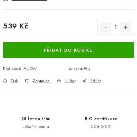
539 Kč
Měrná cena:
PŘIDAT DO KOŠÍKU
Kód zboží:
ALI007
Značka:
Alia
Tisk
Zeptat se
Hlídat
Sdílet
25 let na trhu
BIO certifikace
Lékař v teamu
CZ-BIO-001