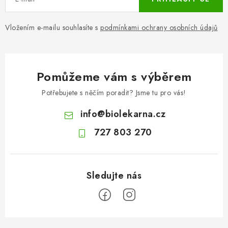
Vložením e-mailu souhlasíte s
podmínkami ochrany osobních údajů
Pomůžeme vám s výběrem
Potřebujete s něčím poradit? Jsme tu pro vás!
info
@
biolekarna.cz
727 803 270
Z