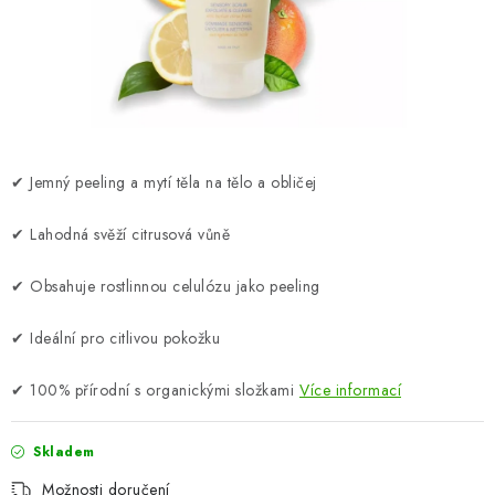
ZNAČKY
Odborný garant MUDr. Monika Klaudysová
Jak nakupovat
GDPR
Obchodní podmínky
Kontakty
Slovník pojmů
Moje objednávka
Mapa serveru
✔ Jemný peeling a mytí těla na tělo a obličej
✔ Lahodná svěží citrusová vůně
✔ Obsahuje rostlinnou celulózu jako peeling
✔ Ideální pro citlivou pokožku
✔ 100% přírodní s organickými složkami
Více informací
Skladem
Možnosti doručení