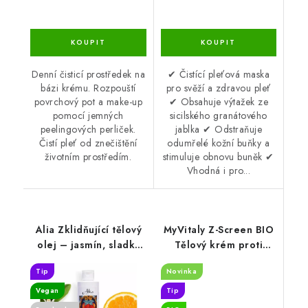
Denní čisticí prostředek na
✔ Čistící pleťová maska
bázi krému. Rozpouští
pro svěží a zdravou pleť
povrchový pot a make-up
✔ Obsahuje výtažek ze
pomocí jemných
sicilského granátového
peelingových perliček.
jablka ✔ Odstraňuje
Čistí pleť od znečištění
odumřelé kožní buňky a
životním prostředím.
stimuluje obnovu buněk ✔
Vhodná i pro...
Alia Zklidňující tělový
MyVitaly Z-Screen BIO
olej – jasmín, sladký
Tělový krém proti
pomeranč 200 ml
hmyzu 100 ml
Tip
Novinka
Vegan
Tip