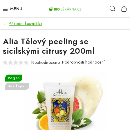
Přejít
Hleda
na
obsah
Přírodní kosmetika
AKCE
Alia Tělový peeling se
DOPLŇKY STRAVY
sicilskými citrusy 200ml
PŘÍRODNÍ KOSMETIKA
Podrobnosti hodnocení
Neohodnoceno
SPORT
Vegan
ZDRAVÉ POTRAVINY
Bez lepku
PŘÍSTROJE
ZDRAVOTNÍ OKRUHY