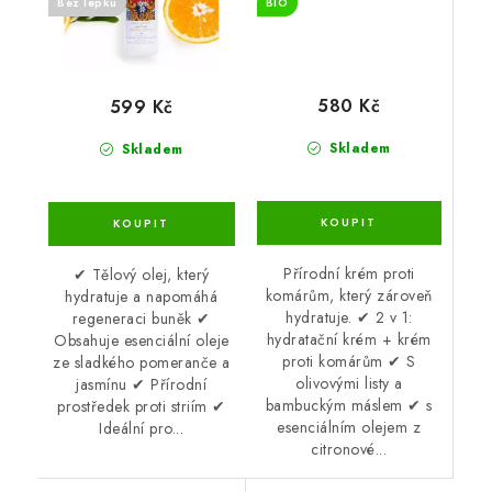
Bez lepku
BIO
580 Kč
599 Kč
Skladem
Skladem
Přírodní krém proti
✔ Tělový olej, který
komárům, který zároveň
hydratuje a napomáhá
hydratuje. ✔ 2 v 1:
regeneraci buněk ✔
hydratační krém + krém
Obsahuje esenciální oleje
proti komárům ✔ S
ze sladkého pomeranče a
olivovými listy a
jasmínu ✔ Přírodní
bambuckým máslem ✔ s
prostředek proti striím ✔
esenciálním olejem z
Ideální pro...
citronové...