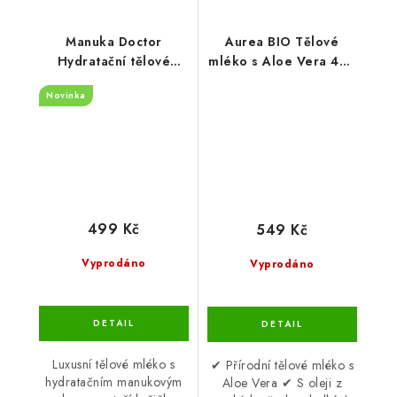
Manuka Doctor
Aurea BIO Tělové
Hydratační tělové
mléko s Aloe Vera 400
mléko s manukovým
ml
Novinka
medem 200 ml
499 Kč
549 Kč
Vyprodáno
Vyprodáno
Luxusní tělové mléko s
✔ Přírodní tělové mléko s
hydratačním manukovým
Aloe Vera ✔ S oleji z