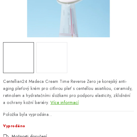
ZNAČKY
Odborný garant MUDr. Monika Klaudysová
Jak nakupovat
GDPR
Obchodní podmínky
Kontakty
Slovník pojmů
Moje objednávka
Mapa serveru
Centellian24 Madeca Cream Time Reverse Zero je korejský anti-
aging pleťový krém pro citlivou pleť s centellou asiatikou, ceramidy,
retinolem a hydratačními složkami pro podporu elasticity, zklidnění
a ochrany kožní bariéry.
Více informací
Položka byla vyprodána…
Vyprodáno
Možnosti doručení