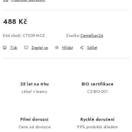
488 Kč
Měrná cena:
Kód zboží:
CTS09-MCZ
Značka:
Centellian24
Tisk
Zeptat se
Hlídat
Sdílet
25 let na trhu
BIO certifikace
Lékař v teamu
CZ-BIO-001
Přímí dovozci
Rychlé doručení
Cena od dovozce
99% produktů skladem