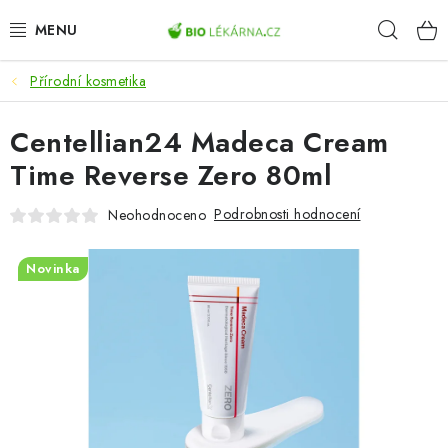
Přejít
Hleda
na
obsah
Přírodní kosmetika
AKCE
Centellian24 Madeca Cream
DOPLŇKY STRAVY
Time Reverse Zero 80ml
PŘÍRODNÍ KOSMETIKA
Podrobnosti hodnocení
Neohodnoceno
SPORT
Novinka
ZDRAVÉ POTRAVINY
PŘÍSTROJE
ZDRAVOTNÍ OKRUHY