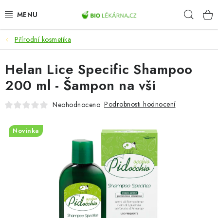
Přejít
Hleda
na
obsah
Přírodní kosmetika
AKCE
Helan Lice Specific Shampoo
DOPLŇKY STRAVY
200 ml - Šampon na vši
PŘÍRODNÍ KOSMETIKA
Podrobnosti hodnocení
Neohodnoceno
SPORT
Novinka
ZDRAVÉ POTRAVINY
PŘÍSTROJE
ZDRAVOTNÍ OKRUHY