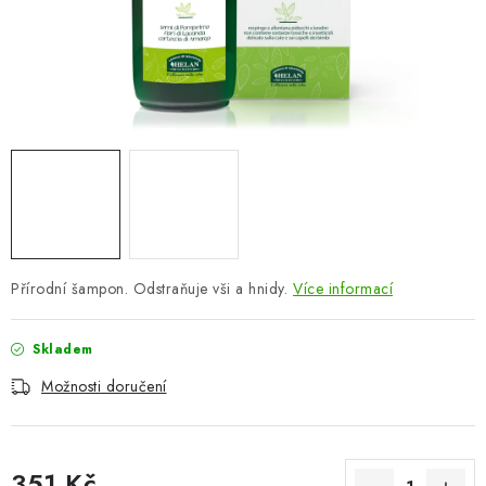
ZNAČKY
Odborný garant MUDr. Monika Klaudysová
Jak nakupovat
GDPR
Obchodní podmínky
Kontakty
Slovník pojmů
Moje objednávka
Mapa serveru
Přírodní šampon. Odstraňuje vši a hnidy.
Více informací
Skladem
Možnosti doručení
351 Kč