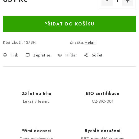
Měrná cena:
PŘIDAT DO KOŠÍKU
Kód zboží:
137SH
Značka:
Helan
Tisk
Zeptat se
Hlídat
Sdílet
25 let na trhu
BIO certifikace
Lékař v teamu
CZ-BIO-001
Přímí dovozci
Rychlé doručení
Cena od dovozce
99% produktů skladem