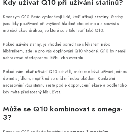
Kdy užívat Q10 při užívání statinů?
Koenzym Q10 často vyhledávají lidé, kteří užívají
statiny
. Statiny
jsou léky používané při zvýšené hladině cholesterolu a souvisí s
metabolickou dráhou, ve které se v těle tvoří také Q10.
Pokud užíváte statiny, je vhodné poradit se s lékařem nebo
lékárníkem, zda je pro vás doplňování Q10 vhodné. Q10 by neměl
nahrazovat předepsanou léčbu cholesterolu.
Pokud vám lékař užívání Q10 schválí, praktické bývá užívání jednou
denně s jídlem, například se snídaní nebo obědem. Konkrétní
načasování vůči statinu řešte podle doporučení lékaře a podle toho,
kdy máte předepsaný lék užívat.
Může se Q10 kombinovat s omega-
3?
Koenzym Q10 se často kombinuje s
omega-3 mastnými