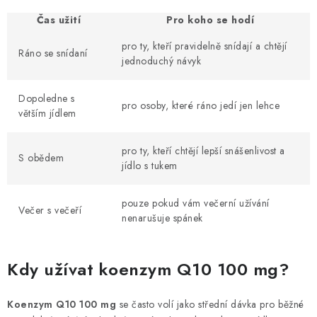
Čas užití
Pro koho se hodí
pro ty, kteří pravidelně snídají a chtějí
Ráno se snídaní
jednoduchý návyk
Dopoledne s
pro osoby, které ráno jedí jen lehce
větším jídlem
pro ty, kteří chtějí lepší snášenlivost a
S obědem
jídlo s tukem
pouze pokud vám večerní užívání
Večer s večeří
nenarušuje spánek
Kdy užívat koenzym Q10 100 mg?
Koenzym Q10 100 mg
se často volí jako střední dávka pro běžné