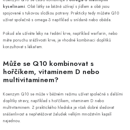
kyselinami
. Obě látky se běžně užívají s jídlem a obě jsou
spojované s tukovou složkou potravy. Prakticky tedy můžete Q10
užívat společně s omega-3 například u snídaně nebo oběda.
Pokud ale užíváte léky na ředění krve, například warfarin, nebo
máte poruchu srážlivosti krve, je vhodné kombinaci doplňků
konzultovat s lékařem.
Může se Q10 kombinovat s
hořčíkem, vitaminem D nebo
multivitaminem?
Koenzym Q10 se může v běžném režimu užívat společně s dalšími
doplňky stravy, například s hořčíkem, vitaminem D nebo
multivitaminem. Z praktického hlediska je však dobré sledovat
snášenlivost a nepřetěžovat žaludek velkým množstvím kapslí
najednou.