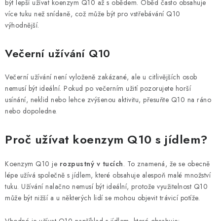
být lepší užívat koenzym Q10 až s obědem. Oběd často obsahuje
více tuku než snídaně, což může být pro vstřebávání Q10
výhodnější.
Večerní užívání Q10
Večerní užívání není vyloženě zakázané, ale u citlivějších osob
nemusí být ideální. Pokud po večerním užití pozorujete horší
usínání, neklid nebo lehce zvýšenou aktivitu, přesuňte Q10 na ráno
nebo dopoledne.
Proč užívat koenzym Q10 s jídlem?
Koenzym Q10 je
rozpustný v tucích
. To znamená, že se obecně
lépe užívá společně s jídlem, které obsahuje alespoň malé množství
tuku. Užívání nalačno nemusí být ideální, protože využitelnost Q10
může být nižší a u některých lidí se mohou objevit trávicí potíže.