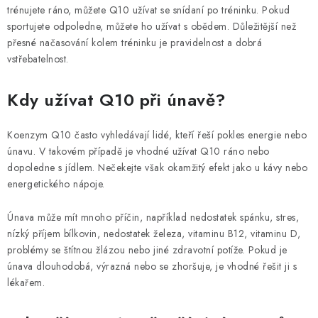
trénujete ráno, můžete Q10 užívat se snídaní po tréninku. Pokud
sportujete odpoledne, můžete ho užívat s obědem. Důležitější než
přesné načasování kolem tréninku je pravidelnost a dobrá
vstřebatelnost.
Kdy užívat Q10 při únavě?
Koenzym Q10 často vyhledávají lidé, kteří řeší pokles energie nebo
únavu. V takovém případě je vhodné užívat Q10 ráno nebo
dopoledne s jídlem. Nečekejte však okamžitý efekt jako u kávy nebo
energetického nápoje.
Únava může mít mnoho příčin, například nedostatek spánku, stres,
nízký příjem bílkovin, nedostatek železa, vitaminu B12, vitaminu D,
problémy se štítnou žlázou nebo jiné zdravotní potíže. Pokud je
únava dlouhodobá, výrazná nebo se zhoršuje, je vhodné řešit ji s
lékařem.