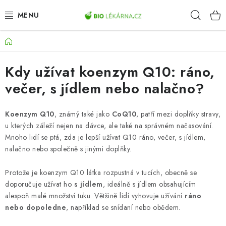
Přejít
Hleda
na
obsah
Domů
AKCE
Kdy užívat koenzym Q10: ráno,
DOPLŇKY STRAVY
večer, s jídlem nebo nalačno?
PŘÍRODNÍ KOSMETIKA
Koenzym Q10
, známý také jako
CoQ10
, patří mezi doplňky stravy,
SPORT
u kterých záleží nejen na dávce, ale také na správném načasování.
Mnoho lidí se ptá, zda je lepší užívat Q10 ráno, večer, s jídlem,
ZDRAVÉ POTRAVINY
nalačno nebo společně s jinými doplňky.
Protože je koenzym Q10 látka rozpustná v tucích, obecně se
PŘÍSTROJE
doporučuje užívat ho
s jídlem
, ideálně s jídlem obsahujícím
alespoň malé množství tuku. Většině lidí vyhovuje užívání
ráno
ZDRAVOTNÍ OKRUHY
nebo dopoledne
, například se snídaní nebo obědem.