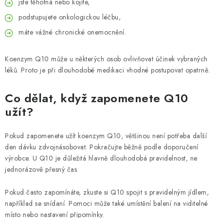
jste těhotná nebo kojíte,
podstupujete onkologickou léčbu,
máte vážné chronické onemocnění.
Koenzym Q10 může u některých osob ovlivňovat účinek vybraných
léků. Proto je při dlouhodobé medikaci vhodné postupovat opatrně.
Co dělat, když zapomenete Q10
užít?
Pokud zapomenete užít koenzym Q10, většinou není potřeba další
den dávku zdvojnásobovat. Pokračujte běžně podle doporučení
výrobce. U Q10 je důležitá hlavně dlouhodobá pravidelnost, ne
jednorázově přesný čas.
Pokud často zapomínáte, zkuste si Q10 spojit s pravidelným jídlem,
například se snídaní. Pomoci může také umístění balení na viditelné
místo nebo nastavení připomínky.