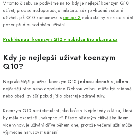
ZNAČKY
V tomto článku se podíváme na to, kdy je nejlepší koenzym Q10
užívat, proč se nedoporučuje nalačno, zda je vhodné večerní
užívání, jak Q10 kombinovat s
omega-3
nebo statiny a na co si dát
Odborný garant MUDr. Monika Klaudysová
Jak nakupovat
pozor při dlouhodobém užívání.
GDPR
Obchodní podmínky
Kontakty
Slovník pojmů
Moje objednávka
Mapa serveru
Prohlédnout koenzym Q10 v nabídce Biolekarna.cz
Kdy je nejlepší užívat koenzym
Q10?
Nejpraktičtější je užívat koenzym Q10
jednou denně s jídlem
,
nejčastěji ráno nebo dopoledne. Dobrou volbou může být snídaně
nebo oběd, zvlášť pokud jídlo obsahuje zdravé tuky.
Koenzym Q10 není stimulant jako kofein. Nejde tedy o látku, která
by měla okamžitě „nakopnout“. Přesto některým citlivějším lidem
více vyhovuje užívání dříve během dne, protože večerní užití může
výjimečně narušovat usínání.