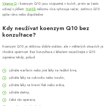
Vitamin D
i koenzym Q10 jsou rozpustné v tucích, proto se často
užívají s jídlem.
Hořčík
někomu více vyhovuje večer, zatímco Q10
spíše ráno nebo dopoledne.
Kdy neužívat koenzym Q10 bez
konzultace?
Koenzym Q10 je většinou dobře snášen, ale v některých situacích je
vhodná opatrnost. Bez konzultace s lékařem nezačínejte s Q10
zejména tehdy, pokud:
užíváte warfarin nebo jiné léky na ředění krve,
užíváte léky na cukrovku nebo inzulin,
užíváte léky na krevní tlak nebo srdce,
užíváte statiny,
čeká vás operace,