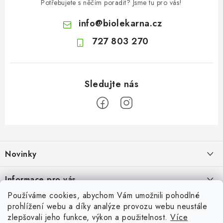
Potřebujete s něčím poradit? Jsme tu pro vás!
info
@
biolekarna.cz
727 803 270
Z
á
Novinky
p
a
Olivový olej při zácpě: co ukazují klinické studie?
Informace pro vás
t
7.8.2026
Používáme cookies, abychom Vám umožnili pohodlné
í
Odborný garant MUDr. Monika Klaudysová
Přijímáme online platby
prohlížení webu a díky analýze provozu webu neustále
Jak na klidné trávení na cestách
zlepšovali jeho funkce, výkon a použitelnost.
Více
Jak nakupovat
4.8.2026