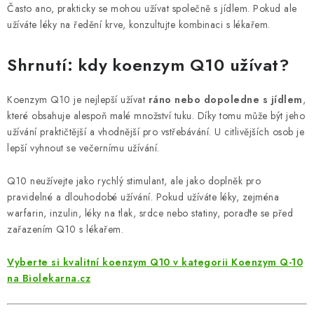
Často ano, prakticky se mohou užívat společně s jídlem. Pokud ale
užíváte léky na ředění krve, konzultujte kombinaci s lékařem.
Shrnutí: kdy koenzym Q10 užívat?
Koenzym Q10 je nejlepší užívat
ráno nebo dopoledne s jídlem
,
které obsahuje alespoň malé množství tuku. Díky tomu může být jeho
užívání praktičtější a vhodnější pro vstřebávání. U citlivějších osob je
lepší vyhnout se večernímu užívání.
Q10 neužívejte jako rychlý stimulant, ale jako doplněk pro
pravidelné a dlouhodobé užívání. Pokud užíváte léky, zejména
warfarin, inzulin, léky na tlak, srdce nebo statiny, poraďte se před
zařazením Q10 s lékařem.
Vyberte si kvalitní koenzym Q10 v kategorii Koenzym Q-10
na Biolekarna.cz