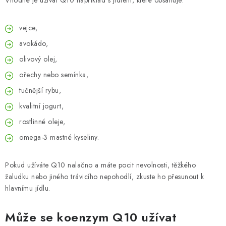
Vhodné je užívat Q10 například s jídlem, které obsahuje:
vejce,
avokádo,
olivový olej,
ořechy nebo semínka,
tučnější rybu,
kvalitní jogurt,
rostlinné oleje,
omega-3 mastné kyseliny.
Pokud užíváte Q10 nalačno a máte pocit nevolnosti, těžkého
žaludku nebo jiného trávicího nepohodlí, zkuste ho přesunout k
hlavnímu jídlu.
Může se koenzym Q10 užívat