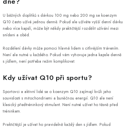
dne?
U běžných doplňků s dávkou 100 mg nebo 200 mg se koenzym
Q10 často užívá jednou denně. Pokud ale užíváte vyšší denní dávku
nebo více kapslí, může být někdy praktičtější rozdělit užívání mezi
snídani a oběd.
Rozdělení dávky může pomoci hlavně lidem s citlivějším trávením.
Není ale nutné u každého. Pokud vám vyhovuje jedna kapsle denně
s jídlem, není potřeba režim komplikovat.
Kdy užívat Q10 při sportu?
Sportovci a aktivní lidé se o koenzym Q10 zajímají kvůli jeho
souvislosti s mitochondriemi a buněčnou energií. Q10 ale není
klasický předtréninkový stimulant. Není nutné užívat ho těsně před
tréninkem.
Praktičtější je užívat ho pravidelně každý den s jídlem. Pokud