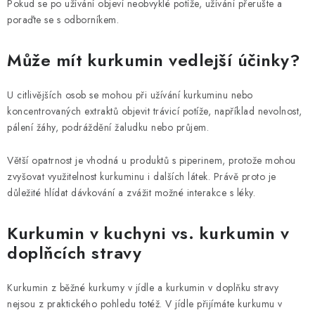
Pokud se po užívání objeví neobvyklé potíže, užívání přerušte a
poraďte se s odborníkem.
Může mít kurkumin vedlejší účinky?
U citlivějších osob se mohou při užívání kurkuminu nebo
koncentrovaných extraktů objevit trávicí potíže, například nevolnost,
pálení žáhy, podráždění žaludku nebo průjem.
Větší opatrnost je vhodná u produktů s piperinem, protože mohou
zvyšovat využitelnost kurkuminu i dalších látek. Právě proto je
důležité hlídat dávkování a zvážit možné interakce s léky.
Kurkumin v kuchyni vs. kurkumin v
doplňcích stravy
Kurkumin z běžné kurkumy v jídle a kurkumin v doplňku stravy
nejsou z praktického pohledu totéž. V jídle přijímáte kurkumu v