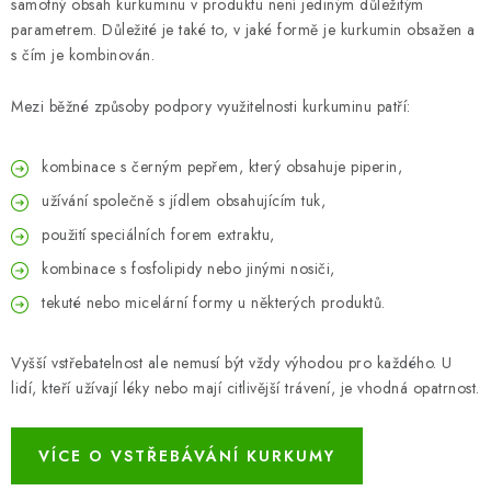
samotný obsah kurkuminu v produktu není jediným důležitým
parametrem. Důležité je také to, v jaké formě je kurkumin obsažen a
s čím je kombinován.
Mezi běžné způsoby podpory využitelnosti kurkuminu patří:
kombinace s černým pepřem, který obsahuje piperin,
užívání společně s jídlem obsahujícím tuk,
použití speciálních forem extraktu,
kombinace s fosfolipidy nebo jinými nosiči,
tekuté nebo micelární formy u některých produktů.
Vyšší vstřebatelnost ale nemusí být vždy výhodou pro každého. U
lidí, kteří užívají léky nebo mají citlivější trávení, je vhodná opatrnost.
VÍCE O VSTŘEBÁVÁNÍ KURKUMY