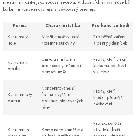
menším množství jako součást receptu. V doplňcích stravy může být
kurkumin koncentrovanější a dávkovaný přesněji.
Forma
Charakteristika
Pro koho se hodí
Kurkuma v
Menší množství celé
Pro běžné vaření
jídle
rostlinné suroviny.
a pestrý jídelníček.
Univerzální forma
Pro ty, kteří chtějí
Kurkuma v
pro recepty, nápoje i
kurkumu používat
prášku
domácí směsi.
v kuchyni.
Koncentrovanější
Pro ty, kteří
Kurkuminový
forma s vyšším
hledají přesnější
extrakt
obsahem sledovaných
dávkování.
látek.
Pro zkušenější
Kurkumin s
Kombinace zaměřená
uživatele, kteří