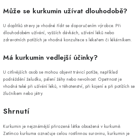
Může se kurkumin užívat dlouhodobě?
U doplňků stravy je vhodné řídit se doporučením výrobce. Při
dlouhodobém užívání, vyšších dávkách, užívání léků nebo
zdravotních potížích je vhodná konzultace s lékařem či lékárníkem.
Má kurkumin vedlejší účinky?
U citlivějších osob se mohou objevit trávicí potíže, například
podráždění žaludku, pálení žáhy nebo nevolnost. Opatrnost je
vhodná také při užívání léků, v těhotenství, při kojení a při potížích se
žlučníkem nebo játry.
Shrnutí
Kurkumin je nejznámější přirozená látka obsažená v kurkumě.
Zatímco kurkuma označuje celou rostlinnou surovinu, kurkumin je