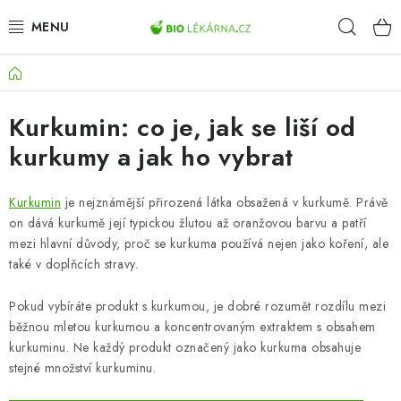
Přejít
Hleda
na
obsah
Domů
AKCE
Kurkumin: co je, jak se liší od
DOPLŇKY STRAVY
kurkumy a jak ho vybrat
PŘÍRODNÍ KOSMETIKA
Kurkumin
je nejznámější přirozená látka obsažená v kurkumě. Právě
SPORT
on dává kurkumě její typickou žlutou až oranžovou barvu a patří
mezi hlavní důvody, proč se kurkuma používá nejen jako koření, ale
ZDRAVÉ POTRAVINY
také v doplňcích stravy.
Pokud vybíráte produkt s kurkumou, je dobré rozumět rozdílu mezi
PŘÍSTROJE
běžnou mletou kurkumou a koncentrovaným extraktem s obsahem
kurkuminu. Ne každý produkt označený jako kurkuma obsahuje
ZDRAVOTNÍ OKRUHY
stejné množství kurkuminu.