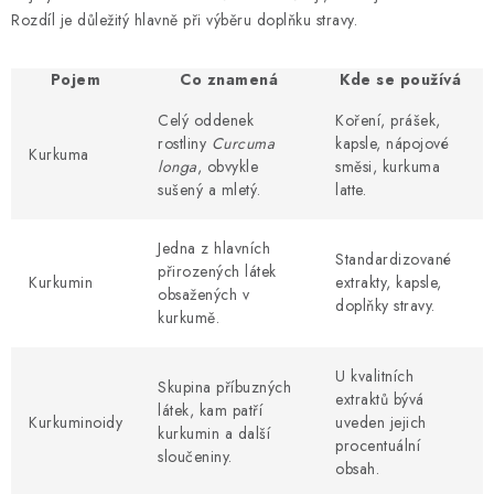
Rozdíl je důležitý hlavně při výběru doplňku stravy.
Pojem
Co znamená
Kde se používá
Celý oddenek
Koření, prášek,
rostliny
Curcuma
kapsle, nápojové
Kurkuma
longa
, obvykle
směsi, kurkuma
sušený a mletý.
latte.
Jedna z hlavních
Standardizované
přirozených látek
Kurkumin
extrakty, kapsle,
obsažených v
doplňky stravy.
kurkumě.
U kvalitních
Skupina příbuzných
extraktů bývá
látek, kam patří
Kurkuminoidy
uveden jejich
kurkumin a další
procentuální
sloučeniny.
obsah.