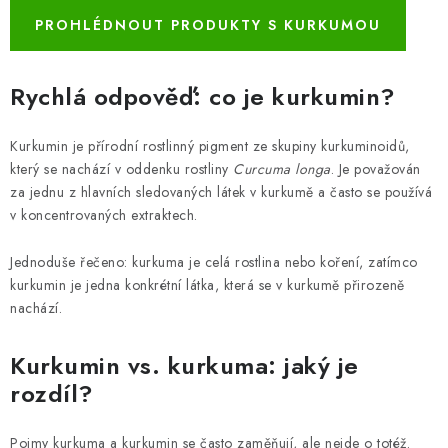
ZNAČKY
PROHLÉDNOUT PRODUKTY S KURKUMOU
Odborný garant MUDr. Monika Klaudysová
Jak nakupovat
GDPR
Obchodní podmínky
Kontakty
Slovník pojmů
Rychlá odpověď: co je kurkumin?
Moje objednávka
Mapa serveru
Kurkumin je přírodní rostlinný pigment ze skupiny kurkuminoidů,
který se nachází v oddenku rostliny
Curcuma longa
. Je považován
za jednu z hlavních sledovaných látek v kurkumě a často se používá
v koncentrovaných extraktech.
Jednoduše řečeno: kurkuma je celá rostlina nebo koření, zatímco
kurkumin je jedna konkrétní látka, která se v kurkumě přirozeně
nachází.
Kurkumin vs. kurkuma: jaký je
rozdíl?
Pojmy kurkuma a kurkumin se často zaměňují, ale nejde o totéž.