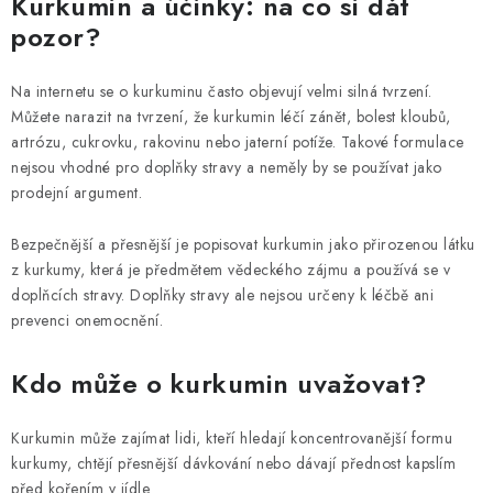
Kurkumin a účinky: na co si dát
pozor?
Na internetu se o kurkuminu často objevují velmi silná tvrzení.
Můžete narazit na tvrzení, že kurkumin léčí zánět, bolest kloubů,
artrózu, cukrovku, rakovinu nebo jaterní potíže. Takové formulace
nejsou vhodné pro doplňky stravy a neměly by se používat jako
prodejní argument.
Bezpečnější a přesnější je popisovat kurkumin jako přirozenou látku
z kurkumy, která je předmětem vědeckého zájmu a používá se v
doplňcích stravy. Doplňky stravy ale nejsou určeny k léčbě ani
prevenci onemocnění.
Kdo může o kurkumin uvažovat?
Kurkumin může zajímat lidi, kteří hledají koncentrovanější formu
kurkumy, chtějí přesnější dávkování nebo dávají přednost kapslím
před kořením v jídle.