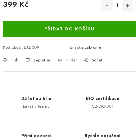
399 Kč
Měrná cena:
PŘIDAT DO KOŠÍKU
Kód zboží:
LAD009
Značka:
LaDrome
Tisk
Zeptat se
Hlídat
Sdílet
25 let na trhu
BIO certifikace
Lékař v teamu
CZ-BIO-001
Přímí dovozci
Rychlé doručení