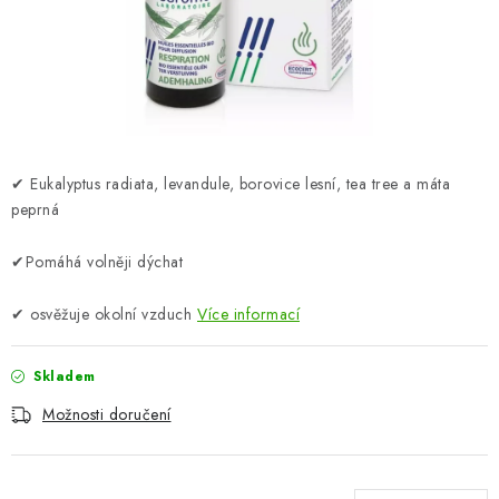
ZNAČKY
Odborný garant MUDr. Monika Klaudysová
Jak nakupovat
GDPR
Obchodní podmínky
Kontakty
Slovník pojmů
Moje objednávka
Mapa serveru
✔ Eukalyptus radiata, levandule, borovice lesní, tea tree a máta
peprná
✔Pomáhá volněji dýchat
✔ osvěžuje okolní vzduch
Více informací
Skladem
Možnosti doručení