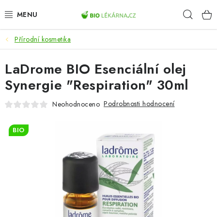
Přejít
Hleda
na
obsah
Přírodní kosmetika
AKCE
LaDrome BIO Esenciální olej
DOPLŇKY STRAVY
Synergie "Respiration" 30ml
PŘÍRODNÍ KOSMETIKA
Podrobnosti hodnocení
Neohodnoceno
SPORT
BIO
ZDRAVÉ POTRAVINY
PŘÍSTROJE
ZDRAVOTNÍ OKRUHY