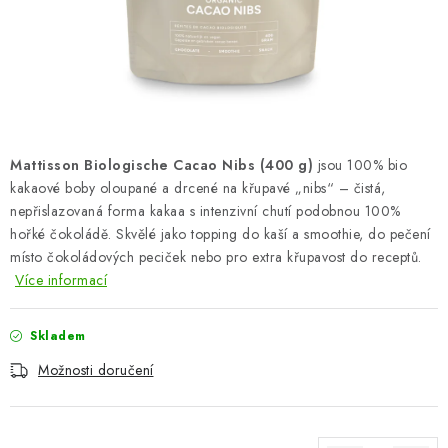
ZNAČKY
Odborný garant MUDr. Monika Klaudysová
Jak nakupovat
GDPR
Obchodní podmínky
Kontakty
Slovník pojmů
Moje objednávka
Mapa serveru
Mattisson Biologische Cacao Nibs (400 g)
jsou 100% bio
kakaové boby oloupané a drcené na křupavé „nibs“ – čistá,
nepřislazovaná forma kakaa s intenzivní chutí podobnou 100%
hořké čokoládě. Skvělé jako topping do kaší a smoothie, do pečení
místo čokoládových peciček nebo pro extra křupavost do receptů.
Více informací
Skladem
Možnosti doručení