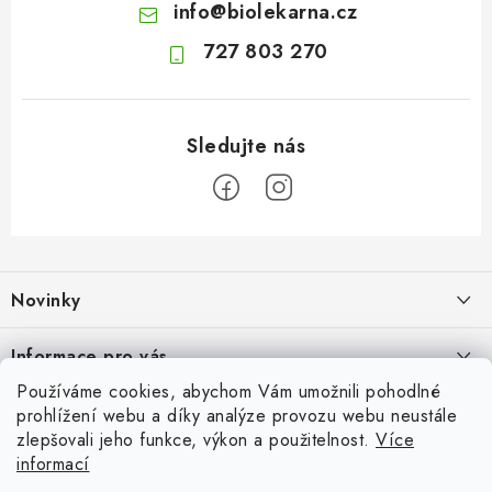
info
@
biolekarna.cz
727 803 270
Z
á
Novinky
p
a
Olivový olej při zácpě: co ukazují klinické studie?
Informace pro vás
t
7.8.2026
Používáme cookies, abychom Vám umožnili pohodlné
í
Odborný garant MUDr. Monika Klaudysová
Přijímáme online platby
prohlížení webu a díky analýze provozu webu neustále
Jak na klidné trávení na cestách
zlepšovali jeho funkce, výkon a použitelnost.
Více
Jak nakupovat
4.8.2026
informací
Oblíbené
GDPR
Fava boby: výživná luštěnina plná rostlinných bílkovin, vlákniny a