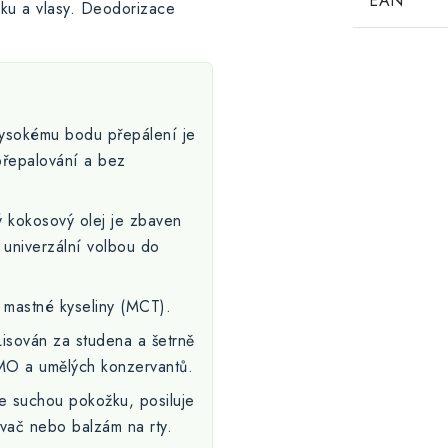
EAN
žku a vlasy. Deodorizace
ysokému bodu přepálení je
přepalování a bez
kokosový olej je zbaven
 univerzální volbou do
mastné kyseliny (MCT).
isován za studena a šetrně
MO a umělých konzervantů.
 suchou pokožku, posiluje
čovač nebo balzám na rty.