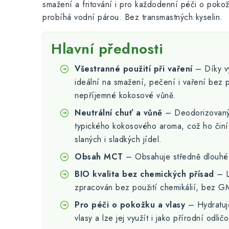
smažení a fritování i pro každodenní péči o poko
probíhá vodní párou. Bez transmastných kyselin.
Hlavní přednosti
Všestranné použití při vaření
– Díky v
ideální na smažení, pečení i vaření bez 
nepříjemné kokosové vůně.
Neutrální chuť a vůně
– Deodorizovaný 
typického kokosového aroma, což ho činí
slaných i sladkých jídel.
Obsah MCT
– Obsahuje středně dlouhé 
BIO kvalita bez chemických přísad
– L
zpracován bez použití chemikálií, bez G
Pro péči o pokožku a vlasy
– Hydratuje
vlasy a lze jej využít i jako přírodní odli