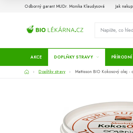
Přejít
Odborný garant MUDr. Monika Klaudysová
Jak nakup
na
obsah
AKCE
DOPLŇKY STRAVY
PŘÍRODNÍ
Domů
Doplňky stravy
Mattisson BIO Kokosový olej -