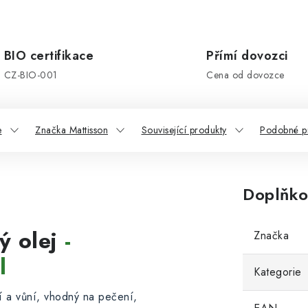
BIO certifikace
Přímí dovozci
CZ-BIO-001
Cena od dovozce
e
Značka Mattisson
Související produkty
Podobné p
Doplňko
 olej
-
Značka
l
Kategorie
í a vůní, vhodný na pečení,