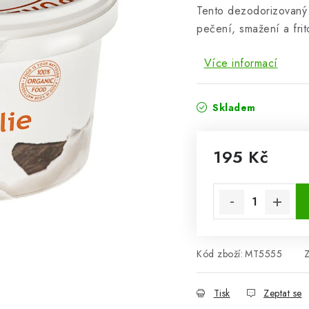
Tento dezodorizovaný 
pečení, smažení a frit
Více informací
Skladem
195 Kč
Měrná cena:
Kód zboží:
MT5555
Tisk
Zeptat se