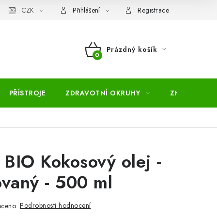
pojmů
CZK
Moje objednávka
Mapa serveru
Přihlášení
Registrace
Prázdný košík
NÁKUPNÍ
KOŠÍK
PŘÍSTROJE
ZDRAVOTNÍ OKRUHY
ZNAČKY
 BIO Kokosový olej -
vaný - 500 ml
Podrobnosti hodnocení
oceno