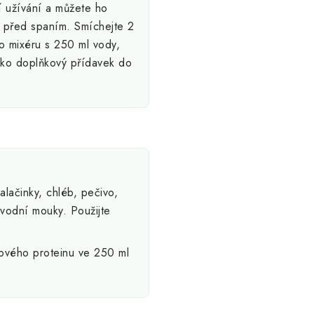
 užívání a můžete ho
o před spaním. Smíchejte 2
bo mixéru s 250 ml vody,
ako doplňkový přídavek do
lačinky, chléb, pečivo,
vodní mouky. Použijte
ového proteinu ve 250 ml