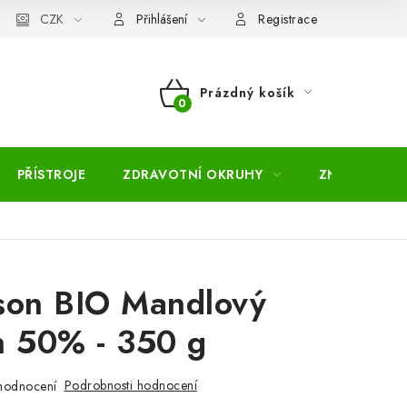
pojmů
CZK
Moje objednávka
Mapa serveru
Přihlášení
Registrace
Prázdný košík
NÁKUPNÍ
KOŠÍK
PŘÍSTROJE
ZDRAVOTNÍ OKRUHY
ZNAČKY
son BIO Mandlový
n 50% - 350 g
Podrobnosti hodnocení
hodnocení