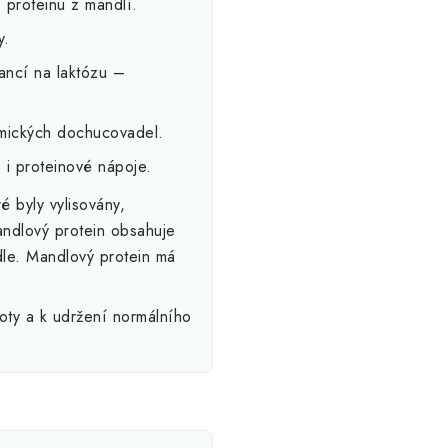
 proteinu z mandlí.
y.
ancí na laktózu –
mických dochucovadel.
 i proteinové nápoje.
é byly vylisovány,
andlový protein obsahuje
dle. Mandlový protein má
moty a k udržení normálního