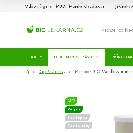
Přejít
Odborný garant MUDr. Monika Klaudysová
Jak nakup
na
obsah
AKCE
DOPLŇKY STRAVY
PŘÍRODNÍ
Domů
Doplňky stravy
Mattisson BIO Mandlový prote
BIO
Vegan
Bez lepku
Bez laktózy