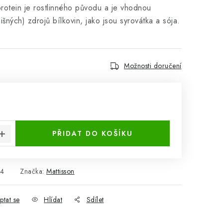
rotein je rostlinného původu a je vhodnou
išných) zdrojů bílkovin, jako jsou syrovátka a sója.
Možnosti doručení
:
PŘIDAT DO KOŠÍKU
4
Značka:
Mattisson
ptat se
Hlídat
Sdílet