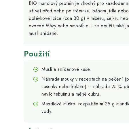
BIO mandlový protein je vhodný pro každodenní
užívat před nebo po tréninku, během jídla neb
polévkové lžíce (cca 30 g) v mixéru, šejkru ne
ovocné šťávy nebo smoothie. Lze použít také j
müsli snídaně.
Použití
Müsli a snídaňové kaše.
Náhrada mouky v receptech na pečení (pa
sušenky nebo koláče) – náhrada 25 % pů
navíc tekutinu a méně cukru.
Mandlové mléko: rozpuštěním 25 g mandl
vody.