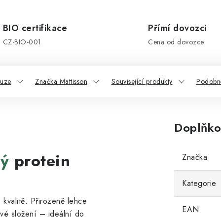
BIO certifikace
Přímí dovozci
CZ-BIO-001
Cena od dovozce
kuze
Značka Mattisson
Související produkty
Podobn
Doplňko
vý
protein
Značka
Kategorie
 kvalitě. Přirozeně lehce
EAN
vé složení – ideální do