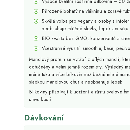
Vysoce kvalitní rostlinná bílkovina – 50 %
Přirozeně bohatý na vlákninu a zdravé tuk
Skvělá volba pro vegany a osoby s intoler
neobsahuje mléčné složky, lepek ani sóju.
BIO kvalita bez GMO, konzervantů a che
Všestranné využití: smoothie, kaše, pečivo
Mandlový protein se vyrábí z bílých mandlí, kter
odtučněny a velmi jemně rozemlety. Výsledný m
méně tuku a více bílkovin než běžné mleté man
sladkou mandlovou chuť a neobsahuje lepek.
Bílkoviny přispívají k udržení a růstu svalové h
stavu kostí.
Dávkování