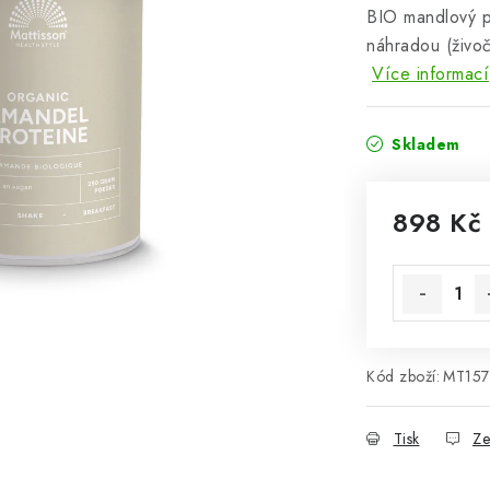
BIO mandlový p
náhradou (živoč
Více informací
Skladem
898 Kč
Měrná cena
Kód zboží:
MT157
Tisk
Ze