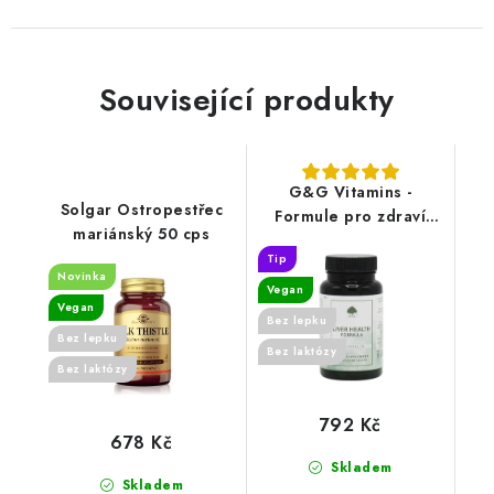
Související produkty
G&G Vitamins -
Solgar Ostropestřec
Formule pro zdraví
mariánský 50 cps
jater - 60 kapslí
Tip
Novinka
Vegan
Vegan
Bez lepku
Bez lepku
Bez laktózy
Bez laktózy
792 Kč
678 Kč
Skladem
Skladem