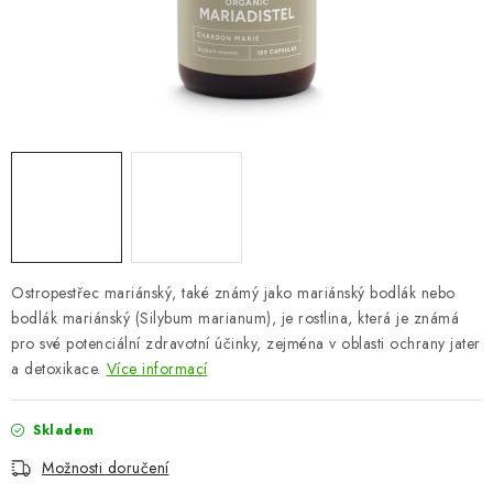
ZNAČKY
Odborný garant MUDr. Monika Klaudysová
Jak nakupovat
GDPR
Obchodní podmínky
Kontakty
Slovník pojmů
Moje objednávka
Mapa serveru
Ostropestřec mariánský, také známý jako mariánský bodlák nebo
bodlák mariánský (Silybum marianum), je rostlina, která je známá
pro své potenciální zdravotní účinky, zejména v oblasti ochrany jater
a detoxikace.
Více informací
Skladem
Možnosti doručení