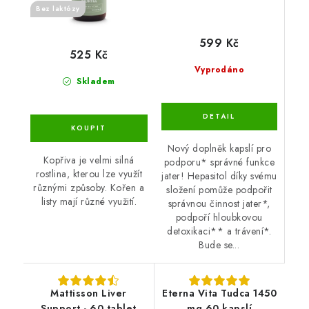
Bez laktózy
599 Kč
525 Kč
Vyprodáno
Skladem
Nový doplněk kapslí pro
Kopřiva je velmi silná
podporu* správné funkce
rostlina, kterou lze využít
jater! Hepasitol díky svému
různými způsoby. Kořen a
složení pomůže podpořit
listy mají různé využití.
správnou činnost jater*,
podpoří hloubkovou
detoxikaci** a trávení*.
Bude se...
Mattisson Liver
Eterna Vita Tudca 1450
Support - 60 tablet
mg 60 kapslí