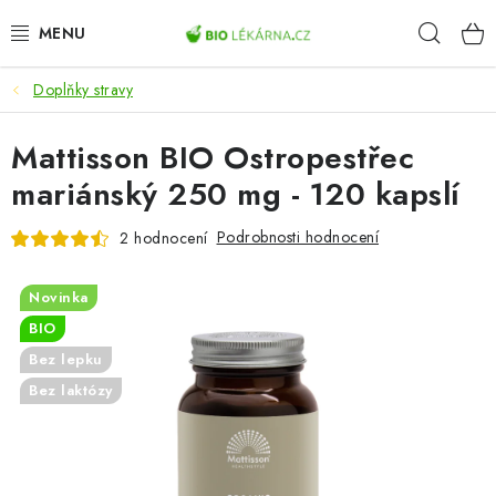
Přejít
Hleda
na
obsah
Doplňky stravy
AKCE
Mattisson BIO Ostropestřec
DOPLŇKY STRAVY
mariánský 250 mg - 120 kapslí
PŘÍRODNÍ KOSMETIKA
Podrobnosti hodnocení
2 hodnocení
SPORT
Novinka
ZDRAVÉ POTRAVINY
BIO
Bez lepku
PŘÍSTROJE
Bez laktózy
ZDRAVOTNÍ OKRUHY