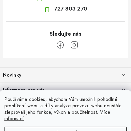
727 803 270
Z
á
Novinky
p
a
Jak na klidné trávení na cestách
Informace pro vás
t
4.8.2026
Používáme cookies, abychom Vám umožnili pohodlné
í
Odborný garant MUDr. Monika Klaudysová
Přijímáme online platby
prohlížení webu a díky analýze provozu webu neustále
Fava boby: výživná luštěnina plná rostlinných bílkovin, vlákniny a
zlepšovali jeho funkce, výkon a použitelnost.
Více
Jak nakupovat
minerálů
informací
Oblíbené
3.8.2026
GDPR
Sonický přístroj na čištění pleti: funguje lépe než mytí rukama?