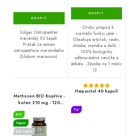
- Cholin přispívá k
Solgar Ostropestřec
normální funkci jater -
mariánský 50 kapslí.
Obsahuje artyčok, reishi,
Prášek ze semen
shitake, maitake a další. -
ostropestřece mariánského
100% biologicky
(Silybum marianum).
odbouratelná vanička a
etiketa - Zásoba na 1 měsíc
(2...
Hepasitol 40 kapslí
Mattisson BIO Kopřiva -
kořen 210 mg - 120
kapslí
Tip
BIO
Vegan
Bez lepku