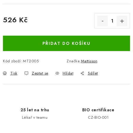
526 Kč
Měrná cena:
PŘIDAT DO KOŠÍKU
Kód zboží:
MT2005
Značka:
Mattisson
Tisk
Zeptat se
Hlídat
Sdílet
25 let na trhu
BIO certifikace
Lékař v teamu
CZ-BIO-001