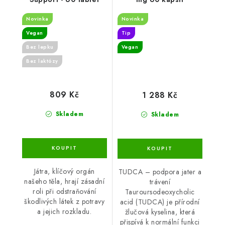
Novinka
Novinka
Vegan
Tip
Bez lepku
Vegan
Bez laktózy
809 Kč
1 288 Kč
Skladem
Skladem
Játra, klíčový orgán
TUDCA – podpora jater a
našeho těla, hrají zásadní
trávení
roli při odstraňování
Tauroursodeoxycholic
škodlivých látek z potravy
acid (TUDCA) je přírodní
a jejich rozkladu.
žlučová kyselina, která
přispívá k normální funkci