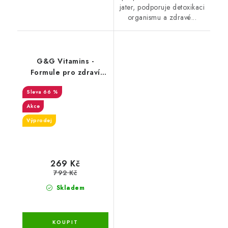
jater, podporuje detoxikaci
organismu a zdravé...
G&G Vitamins -
Formule pro zdraví
jater - 60 kapslí - DMS
66 %
17.2.26
Akce
Výprodej
269 Kč
792 Kč
Skladem