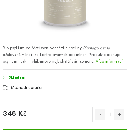
ZNAČKY
Odborný garant MUDr. Monika Klaudysová
Jak nakupovat
GDPR
Obchodní podmínky
Kontakty
Slovník pojmů
Moje objednávka
Mapa serveru
Bio psyllium od Mattisson pochází z rostliny
Plantago ovata
pěstované v Indii za kontrolovaných podmínek. Produkt obsahuje
psyllium husk – vlákninově nejbohatší část semene.
Více informací
Skladem
Možnosti doručení
348 Kč
Měrná cena: