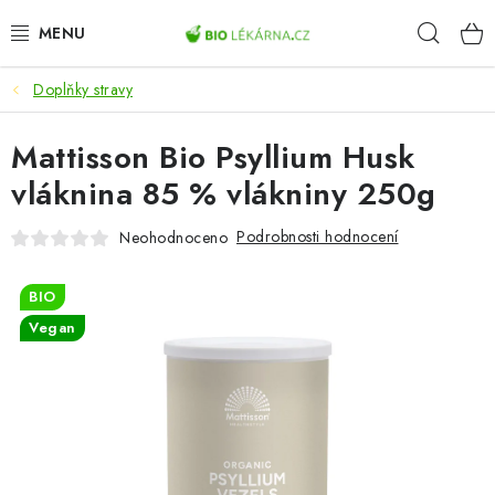
Přejít
Hleda
na
obsah
Doplňky stravy
AKCE
Mattisson Bio Psyllium Husk
DOPLŇKY STRAVY
vláknina 85 % vlákniny 250g
PŘÍRODNÍ KOSMETIKA
Podrobnosti hodnocení
Neohodnoceno
SPORT
BIO
ZDRAVÉ POTRAVINY
Vegan
PŘÍSTROJE
ZDRAVOTNÍ OKRUHY