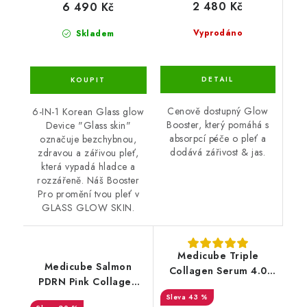
2 480 Kč
6 490 Kč
Vyprodáno
Skladem
Cenově dostupný Glow
6-IN-1 Korean Glass glow
Booster, který pomáhá s
Device "Glass skin"
absorpcí péče o pleť a
označuje bezchybnou,
dodává zářivost & jas.
zdravou a zářivou pleť,
která vypadá hladce a
rozzářeně. Náš Booster
Pro promění tvou pleť v
GLASS GLOW SKIN.
Medicube Triple
Medicube Salmon
Collagen Serum 4.0
PDRN Pink Collagen
55ml
Jelly Gel Mask 4ks
43 %