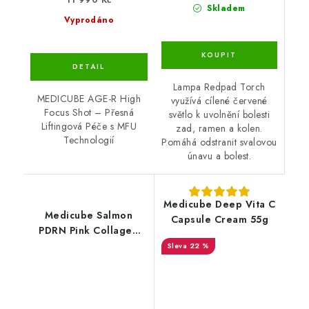
Skladem
Vyprodáno
Lampa Redpad Torch
MEDICUBE AGE-R High
využívá cílené červené
Focus Shot – Přesná
světlo k uvolnění bolesti
Liftingová Péče s MFU
zad, ramen a kolen.
Technologií
Pomáhá odstranit svalovou
únavu a bolest.
Medicube Deep Vita C
Medicube Salmon
Capsule Cream 55g
PDRN Pink Collagen
Jelly Gel Mask 1ea
22 %