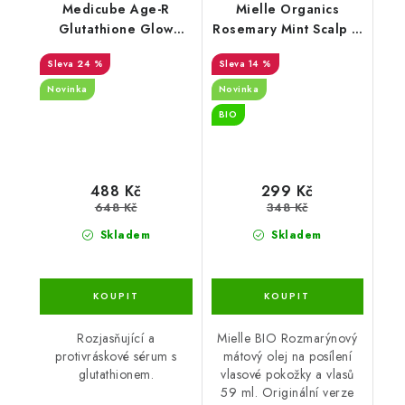
Medicube Age-R
Mielle Organics
Glutathione Glow
Rosemary Mint Scalp &
Serum 30g
Hair Strengthening Oil
24 %
14 %
59ml
Novinka
Novinka
BIO
488 Kč
299 Kč
648 Kč
348 Kč
Skladem
Skladem
Rozjasňující a
Mielle BIO Rozmarýnový
protivráskové sérum s
mátový olej na posílení
glutathionem.
vlasové pokožky a vlasů
59 ml. Originální verze