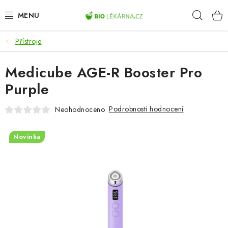
Přejít
Hleda
na
obsah
Přístroje
AKCE
Medicube AGE-R Booster Pro
DOPLŇKY STRAVY
Purple
PŘÍRODNÍ KOSMETIKA
Podrobnosti hodnocení
Neohodnoceno
SPORT
Novinka
ZDRAVÉ POTRAVINY
PŘÍSTROJE
ZDRAVOTNÍ OKRUHY