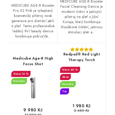
MEDICUBE AGE-R Booster
MEDICUBE AGE-R Booster
Facial Cleansing Device je
Pro X2 Pink je vylepšený
moderní čisticí a pečující
kosmetický přístroj nové
přístroj na pleť z Jižní
generace pro domácí péči
Koreje, který kombinuje
o pleť. Tento profesionálně
hloubkové čištění, jemnou
laděný 9v1 beauty device
stimulaci pleti a...
kombinuje pokročilé...
Redpad® Red Light
Medicube Age-R High
Therapy Torch
Focus Shot
20 %
16 %
Akce
Novinka
Novinka
Tip
1 980 Kč
9 980 Kč
2 480 Kč
11 990 Kč