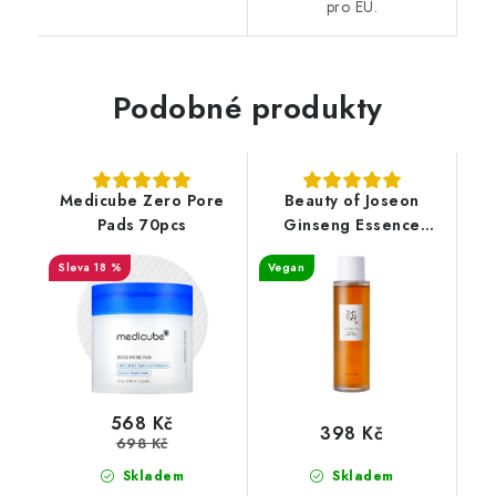
pro EU.
Podobné produkty
Medicube Zero Pore
Beauty of Joseon
Pads 70pcs
Ginseng Essence
Water 150ml
18 %
Vegan
568 Kč
398 Kč
698 Kč
Skladem
Skladem