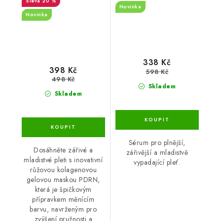
20 %
Novinka
Novinka
338 Kč
398 Kč
598 Kč
498 Kč
Skladem
Skladem
Sérum pro plnější,
Dosáhněte zářivé a
zářivější a mladistvě
mladistvé pleti s inovativní
vypadající pleť.
růžovou kolagenovou
gelovou maskou PDRN,
která je špičkovým
přípravkem měnícím
barvu, navrženým pro
zvýšení pružnosti a