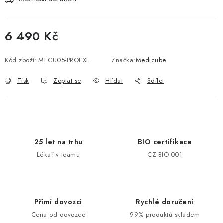
6 490 Kč
Měrná cena:
Kód zboží:
MECU05-PROEXL
Značka:
Medicube
Tisk
Zeptat se
Hlídat
Sdílet
25 let na trhu
BIO certifikace
Lékař v teamu
CZ-BIO-001
Přímí dovozci
Rychlé doručení
Cena od dovozce
99% produktů skladem