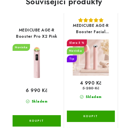
Související produkty
MEDICUBE AGE-R
MEDICUBE AGE-R
Booster Facial
Booster Pro X2 Pink
Cleansing Device Pink
5 %
(Mini Plus + Cleansing
Novinka
Head)
Novinka
Tip
4 990 Kč
5 280 Kč
6 990 Kč
Skladem
Skladem