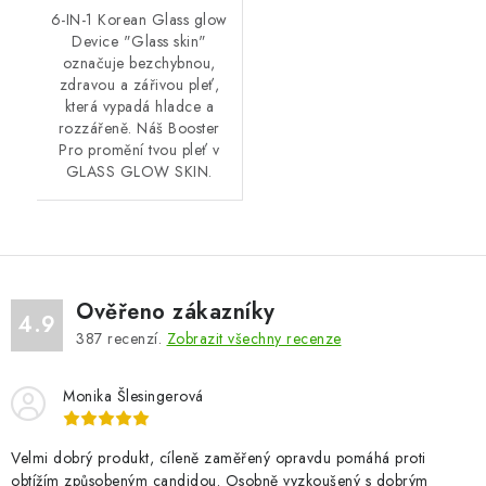
6-IN-1 Korean Glass glow
Device "Glass skin"
označuje bezchybnou,
zdravou a zářivou pleť,
která vypadá hladce a
rozzářeně. Náš Booster
Pro promění tvou pleť v
GLASS GLOW SKIN.
Ověřeno zákazníky
4.9
387
recenzí.
Zobrazit všechny recenze
Monika Šlesingerová
Velmi dobrý produkt, cíleně zaměřený opravdu pomáhá proti
obtížím způsobeným candidou. Osobně vyzkoušený s dobrým