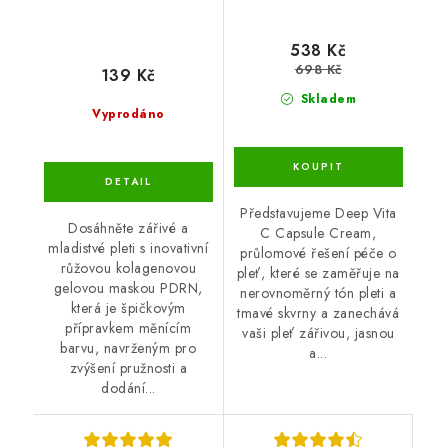
538 Kč
698 Kč
139 Kč
Skladem
Vyprodáno
Představujeme Deep Vita
Dosáhněte zářivé a
C Capsule Cream,
mladistvé pleti s inovativní
průlomové řešení péče o
růžovou kolagenovou
pleť, které se zaměřuje na
gelovou maskou PDRN,
nerovnoměrný tón pleti a
která je špičkovým
tmavé skvrny a zanechává
přípravkem měnícím
vaši pleť zářivou, jasnou
barvu, navrženým pro
a...
zvýšení pružnosti a
dodání...