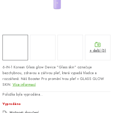
ZNAČKY
Odborný garant MUDr. Monika Klaudysová
Jak nakupovat
GDPR
Obchodní podmínky
Kontakty
Slovník pojmů
Moje objednávka
Mapa serveru
+ další (3)
6-IN-1 Korean Glass glow Device "Glass skin" označuje
bezchybnou, zdravou a zářivou pleť, která vypadá hladce a
rozzářeně. Náš Booster Pro promění tvou pleť v GLASS GLOW
SKIN.
Více informací
Položka byla vyprodána…
Vyprodáno
Možnosti doručení