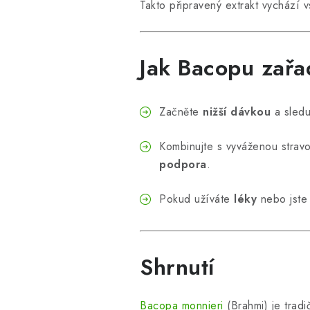
Takto připravený extrakt vychází 
Jak Bacopu zařad
Začněte
nižší dávkou
a sledu
Kombinujte s vyváženou strav
podpora
.
Pokud užíváte
léky
nebo jst
Shrnutí
Bacopa monnieri
(Brahmi) je trad