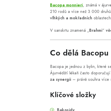
Bacopa monnieri
, známá v ájur
210 rodů a více než 3 000 druhů 
vlhkých a mokřadních
oblastech
V sanskrtu znamená „
Brahmi
“
vě
Co dělá Bacopu
Bacopa je jednou z bylin, které s
Ájurvédští lékaři často doporučuj
za synergii
– právě souhra více s
Klíčové složky
Bakosidy