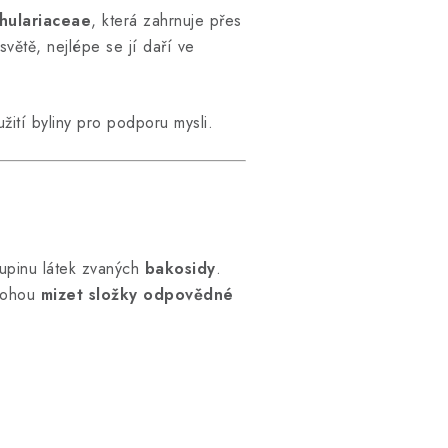
hulariaceae
, která zahrnuje přes
větě, nejlépe se jí daří ve
žití byliny pro podporu mysli.
kupinu látek zvaných
bakosidy
.
 mohou
mizet složky odpovědné