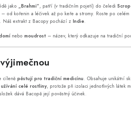
védě jako
„Brahmi“
, patří (v tradičním pojetí) do čeledi
Scrop
– od kořenin a léčivek až po keře a stromy. Roste po celém s
. Náš extrakt z Bacopy pochází z
Indie
.
domí
nebo
moudrost
– název, který odkazuje na tradiční pou
 výjimečnou
e cíleně
pěstují pro tradiční medicínu
. Obsahuje unikátní s
í
užívání celé rostliny
, protože při izolaci jednotlivých látek
ložek dává Bacopě její pověstný účinek.