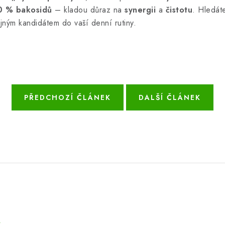
50 % bakosidů
– kladou důraz na
synergii
a
čistotu
. Hledát
ojným kandidátem do vaší denní rutiny.
PŘEDCHOZÍ ČLÁNEK
DALŠÍ ČLÁNEK
e