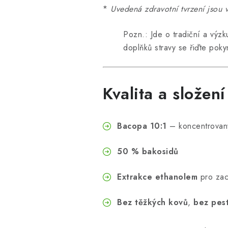
*
Uvedená zdravotní tvrzení jsou v
Pozn.: Jde o tradiční a výzk
doplňků stravy se řiďte poky
Kvalita a složen
Bacopa 10:1
– koncentrovaný
50 % bakosidů
Extrakce ethanolem
pro zach
Bez těžkých kovů
,
bez pest