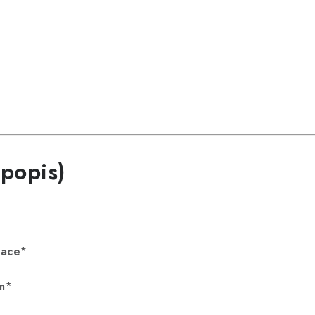
 popis)
race
*
m
*