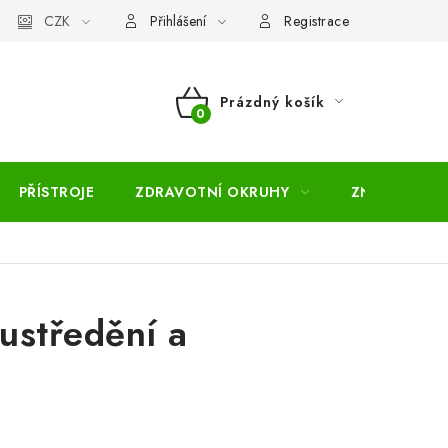
pojmů
CZK
Moje objednávka
Mapa serveru
Přihlášení
Registrace
Prázdný košík
NÁKUPNÍ
KOŠÍK
PŘÍSTROJE
ZDRAVOTNÍ OKRUHY
ZNAČKY
ustředění a