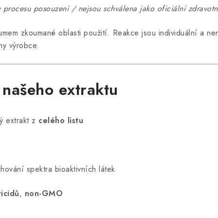
 procesu posouzení / nejsou schválena jako oficiální zdravotní
umem zkoumané oblasti použití. Reakce jsou individuální a nen
ny výrobce.
í našeho extraktu
 extrakt z
celého listu
ování spektra bioaktivních látek
icidů
,
non-GMO