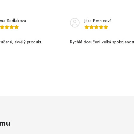
ena Sedlakova
Jitka Pernicová
učené, skvělý produkt.
Rychlé doručení velká spokojenos
amu