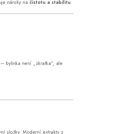
uje nároky na
čistotu a stabilitu
.
– bylinka není „zkratka“, ale
vní složky. Moderní extrakty z