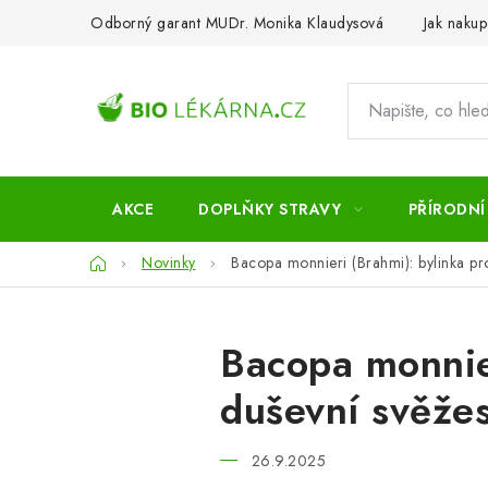
Přejít
Odborný garant MUDr. Monika Klaudysová
Jak nakup
na
obsah
AKCE
DOPLŇKY STRAVY
PŘÍRODNÍ
Domů
Novinky
Bacopa monnieri (Brahmi): bylinka pro
Bacopa monnier
duševní svěžes
26.9.2025