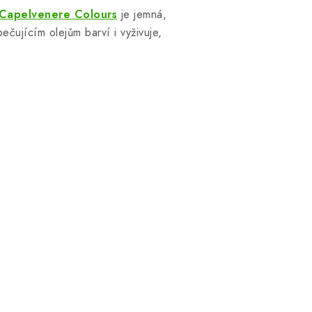
Capelvenere Colours
je jemná,
čujícím olejům barví i vyživuje,