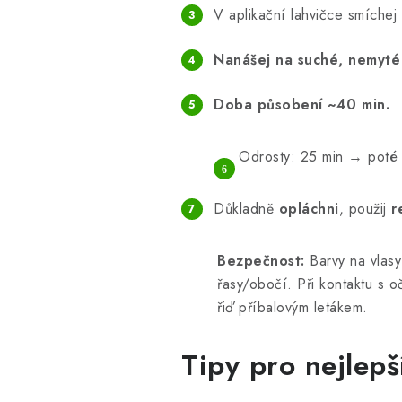
V aplikační lahvičce smíchej
Nanášej na suché, nemyté 
Doba působení ~40 min.
Odrosty: 25 min → poté r
Důkladně
opláchni
, použij
r
Bezpečnost:
Barvy na vlasy
řasy/obočí. Při kontaktu s 
řiď příbalovým letákem.
Tipy pro nejlepš