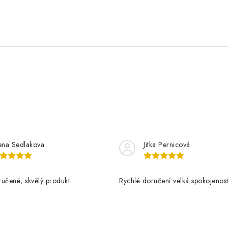
e
ena Sedlakova
Jitka Pernicová
učené, skvělý produkt.
Rychlé doručení velká spokojenos