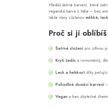
Hledáš šetrné barvení, které zakr
veganská barva z Itálie – bez amo
takže vlasy zůstanou
měkké, lesk
Proč si ji oblíbíš
Šetrné složení
pro citlivou p
Krytí šedin
a rovnoměrný, dlou
Lesk a hebkost
díky pečující
Pohodlné domácí barvení
– 
Vegan
a bez zbytečné chemie