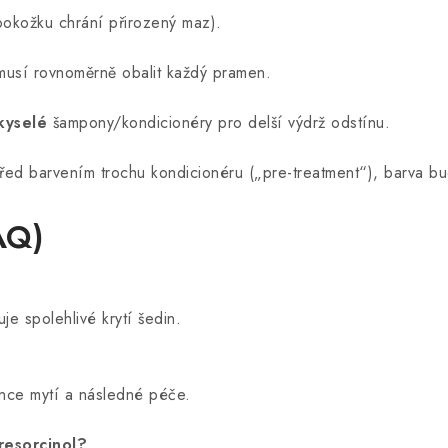
okožku chrání přirozený maz).
usí rovnoměrně obalit každý pramen.
kyselé
šampony/kondicionéry pro delší výdrž odstínu.
řed barvením trochu kondicionéru („pre-treatment“), barva bu
AQ)
je spolehlivé krytí šedin.
nce mytí a následné péče.
esorcinol?