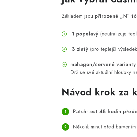
Základem jsou
přirozené „N“ t
.1 popelavý
(neutralizuje tepl
.3 zlatý
(pro teplejší výsledek
mahagon/červené varianty
Drž se své aktuální hloubky ne
Návod krok za 
Patch-test 48 hodin před
Několik minut před barvení