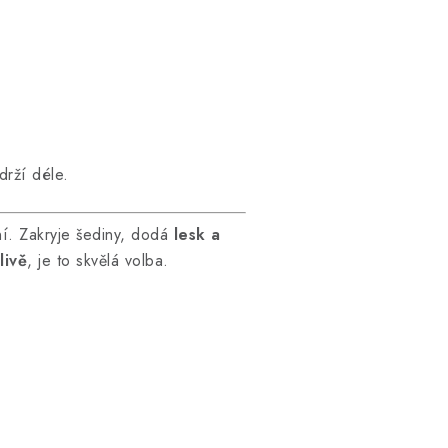
drží déle.
í. Zakryje šediny, dodá
lesk a
livě
, je to skvělá volba.