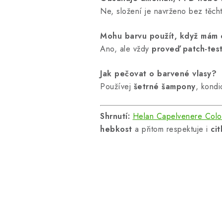
Ne, složení je navrženo bez těcht
Mohu barvu použít, když mám c
Ano, ale vždy
proveď patch-tes
Jak pečovat o barvené vlasy?
Používej
šetrné šampony
, kondi
Shrnutí:
Helan Capelvenere Colo
hebkost
a přitom respektuje i
ci