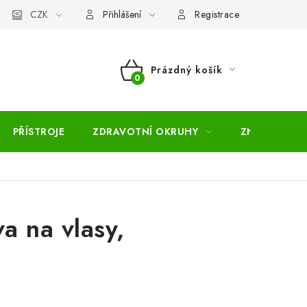
pojmů
CZK
Moje objednávka
Mapa serveru
Přihlášení
Registrace
Prázdný košík
NÁKUPNÍ
KOŠÍK
PŘÍSTROJE
ZDRAVOTNÍ OKRUHY
ZNAČKY
a na vlasy,