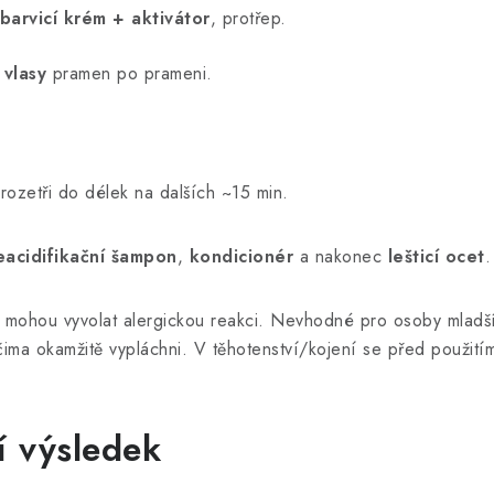
barvicí krém + aktivátor
, protřep.
vlasy
pramen po prameni.
ozetři do délek na dalších ~15 min.
eacidifikační šampon
,
kondicionér
a nakonec
lešticí ocet
.
 mohou vyvolat alergickou reakci. Nevhodné pro osoby mladší 
očima okamžitě vypláchni. V těhotenství/kojení se před použit
í výsledek