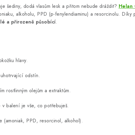
yje šediny, dodá vlasům lesk a přitom nebude dráždit?
Helan 
niaku, alkoholu, PPD (p-fenylendiaminu) a resorcinolu. Díky pe
lé a přirozeně působící
.
okožku hlavy.
hotrvající odstín.
m rostlinným olejům a extraktům.
v balení je vše, co potřebuješ.
 (amoniak, PPD, resorcinol, alkohol).