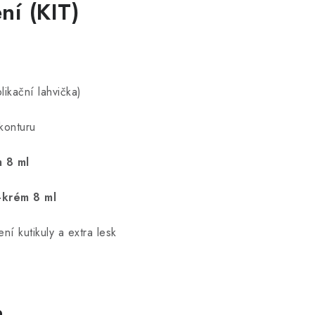
ní (KIT)
likační lahvička)
konturu
 8 ml
-krém 8 ml
ní kutikuly a extra lesk
n