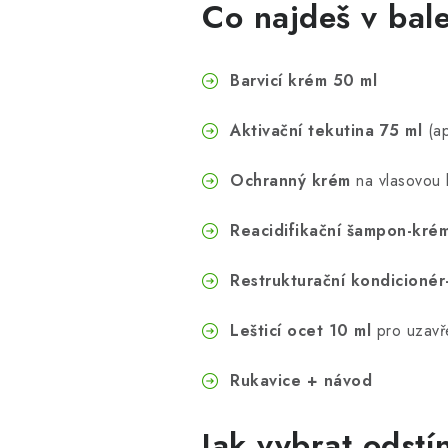
Co najdeš v bale
Barvicí krém 50 ml
Aktivační tekutina 75 ml
(ap
Ochranný krém
na vlasovou 
Reacidifikační šampon-krém
Restrukturační kondicionér
Lešticí ocet 10 ml
pro uzavře
Rukavice + návod
Jak vybrat odstí