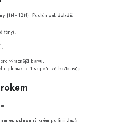
óny (1N–10N)
. Podtón pak doladíš:
é tóny),
),
pro výraznější barvu.
bo jdi max. o 1 stupeň světleji/tmavěji.
krokem
em.
m
nanes ochranný krém
po linii vlasů.