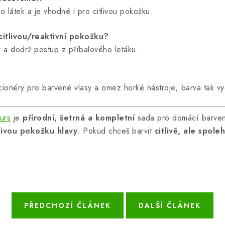
o látek a je vhodné i pro citlivou pokožku.
itlivou/reaktivní pokožku?
t
a dodrž postup z příbalového letáku.
cionéry pro barvené vlasy a omez horké nástroje; barva tak vy
urs
je
přírodní, šetrná a kompletní
sada pro domácí barven
tlivou pokožku hlavy
. Pokud chceš barvit
citlivě, ale spoleh
PŘEDCHOZÍ ČLÁNEK
DALŠÍ ČLÁNEK