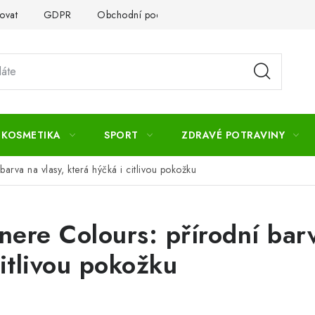
ovat
GDPR
Obchodní podmínky
Kontakty
Slovník 
 KOSMETIKA
SPORT
ZDRAVÉ POTRAVINY
arva na vlasy, která hýčká i citlivou pokožku
ere Colours: přírodní barv
citlivou pokožku