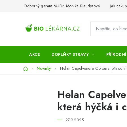
Přejít
Odborný garant MUDr. Monika Klaudysová
Jak nakup
na
obsah
AKCE
DOPLŇKY STRAVY
PŘÍRODNÍ
Domů
Novinky
Helan Capelvenere Colours: přírodní b
Helan Capelven
která hýčká i 
27.9.2025