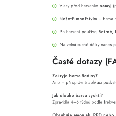
Vlasy před barvením
nemyj
(p
Nešetři množstvím
– barva m
Po barvení používej
šetrné, 
Na velmi suché délky nanes p
Časté dotazy (F
Zakryje barva šediny?
Ano – při správné aplikaci poskytu
Jak dlouho barva vydrží?
Zpravidla 4–6 týdnů podle frekve
Obsahuje amoniak, PPD nebo r