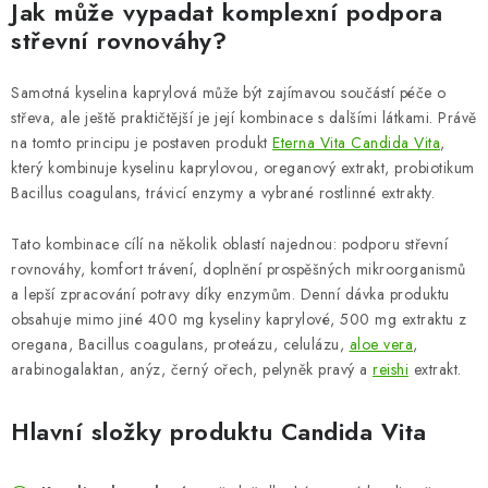
Jak může vypadat komplexní podpora
střevní rovnováhy?
Samotná kyselina kaprylová může být zajímavou součástí péče o
střeva, ale ještě praktičtější je její kombinace s dalšími látkami. Právě
na tomto principu je postaven produkt
Eterna Vita Candida Vita
,
který kombinuje kyselinu kaprylovou, oreganový extrakt, probiotikum
Bacillus coagulans, trávicí enzymy a vybrané rostlinné extrakty.
Tato kombinace cílí na několik oblastí najednou: podporu střevní
rovnováhy, komfort trávení, doplnění prospěšných mikroorganismů
a lepší zpracování potravy díky enzymům. Denní dávka produktu
obsahuje mimo jiné 400 mg kyseliny kaprylové, 500 mg extraktu z
oregana, Bacillus coagulans, proteázu, celulázu,
aloe vera
,
arabinogalaktan, anýz, černý ořech, pelyněk pravý a
reishi
extrakt.
Hlavní složky produktu Candida Vita