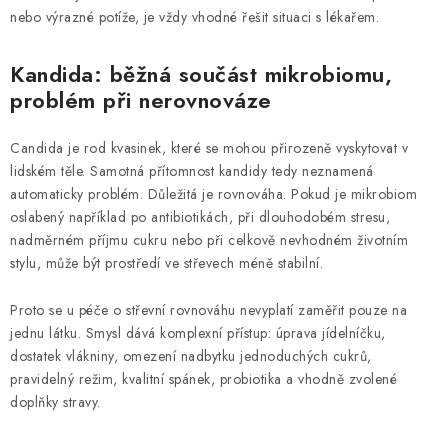
nebo výrazné potíže, je vždy vhodné řešit situaci s lékařem.
Kandida: běžná součást mikrobiomu,
problém při nerovnováze
Candida je rod kvasinek, které se mohou přirozeně vyskytovat v
lidském těle. Samotná přítomnost kandidy tedy neznamená
automaticky problém. Důležitá je rovnováha. Pokud je mikrobiom
oslabený například po antibiotikách, při dlouhodobém stresu,
nadměrném příjmu cukru nebo při celkově nevhodném životním
stylu, může být prostředí ve střevech méně stabilní.
Proto se u péče o střevní rovnováhu nevyplatí zaměřit pouze na
jednu látku. Smysl dává komplexní přístup: úprava jídelníčku,
dostatek vlákniny, omezení nadbytku jednoduchých cukrů,
pravidelný režim, kvalitní spánek, probiotika a vhodně zvolené
doplňky stravy.