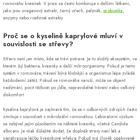
rovnováhu kvasinek. V praxi se často kombinuje s dalšími látkami,
jako jsou oreganový extrakt, černý ořech, pelyněk,
probiotika
,
enzymy nebo rostlinné extrakty.
Proč se o kyselině kaprylové mluví v
souvislosti se střevy?
Střevo není jen místo, kde se tráví potrava. Je to složitý ekosystém, ve
kterém žijí bakterie, kvasinky a další mikroorganismy. Pokud je tento
systém v rovnováze, trávení bývá klidnější a organismus lépe zvládá
každodenní zátěž. Pokud se rovnováha naruší, může se objevit
nadýmání, pocit těžkosti po jídle, nepravidelné trávení nebo celkový
diskomfort.
Kyselina kaprylová je zajímavá tím, že se v odborných zdrojích často
zmiňuje v souvislosti s mikrobiální rovnováhou. Laboratorní výzkum
se zabýval jejím působením na některé kvasinky, včetně Candida
albicans. Je však důležité dodat, že doplněk stravy není lék a
nenahrazuje léčbu kvasinkové infekce. Pokud má člověk opakované