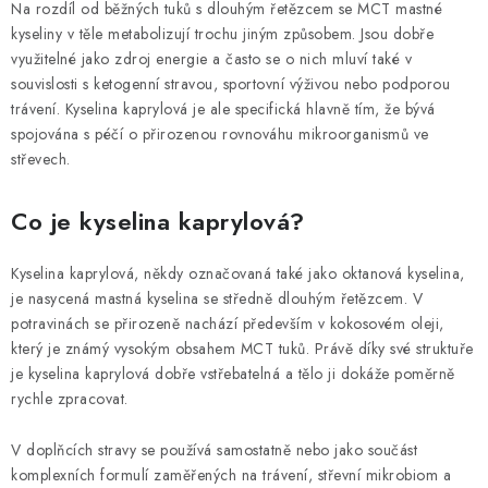
ZNAČKY
Na rozdíl od běžných tuků s dlouhým řetězcem se MCT mastné
kyseliny v těle metabolizují trochu jiným způsobem. Jsou dobře
využitelné jako zdroj energie a často se o nich mluví také v
Odborný garant MUDr. Monika Klaudysová
Jak nakupovat
souvislosti s ketogenní stravou, sportovní výživou nebo podporou
GDPR
Obchodní podmínky
Kontakty
Slovník pojmů
trávení. Kyselina kaprylová je ale specifická hlavně tím, že bývá
Moje objednávka
Mapa serveru
spojována s péčí o přirozenou rovnováhu mikroorganismů ve
střevech.
Co je kyselina kaprylová?
Kyselina kaprylová, někdy označovaná také jako oktanová kyselina,
je nasycená mastná kyselina se středně dlouhým řetězcem. V
potravinách se přirozeně nachází především v kokosovém oleji,
který je známý vysokým obsahem MCT tuků. Právě díky své struktuře
je kyselina kaprylová dobře vstřebatelná a tělo ji dokáže poměrně
rychle zpracovat.
V doplňcích stravy se používá samostatně nebo jako součást
komplexních formulí zaměřených na trávení, střevní mikrobiom a