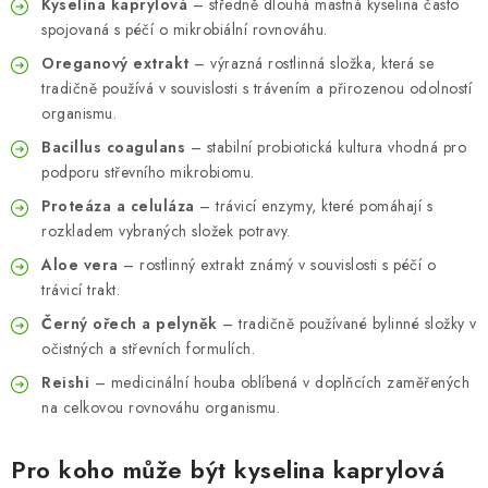
Kyselina kaprylová
– středně dlouhá mastná kyselina často
spojovaná s péčí o mikrobiální rovnováhu.
Oreganový extrakt
– výrazná rostlinná složka, která se
tradičně používá v souvislosti s trávením a přirozenou odolností
organismu.
Bacillus coagulans
– stabilní probiotická kultura vhodná pro
podporu střevního mikrobiomu.
Proteáza a celuláza
– trávicí enzymy, které pomáhají s
rozkladem vybraných složek potravy.
Aloe vera
– rostlinný extrakt známý v souvislosti s péčí o
trávicí trakt.
Černý ořech a pelyněk
– tradičně používané bylinné složky v
očistných a střevních formulích.
Reishi
– medicinální houba oblíbená v doplňcích zaměřených
na celkovou rovnováhu organismu.
Pro koho může být kyselina kaprylová