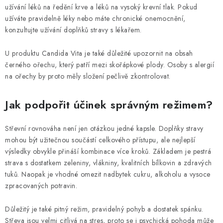
užívání léků na ředění krve a léků na vysoký krevní tlak. Pokud
užíváte pravidelně léky nebo máte chronické onemocnění,
konzultujte užívání doplňků stravy s lékařem.
U produktu Candida Vita je také důležité upozornit na obsah
černého ořechu, který patří mezi skořápkové plody. Osoby s alergií
na ořechy by proto měly složení pečlivě zkontrolovat.
Jak podpořit účinek správným režimem?
Střevní rovnováha není jen otázkou jedné kapsle. Doplňky stravy
mohou být užitečnou součástí celkového přístupu, ale nejlepší
výsledky obvykle přináší kombinace více kroků. Základem je pestrá
strava s dostatkem zeleniny, vlákniny, kvalitních bílkovin a zdravých
tuků. Naopak je vhodné omezit nadbytek cukru, alkoholu a vysoce
zpracovaných potravin.
Důležitý je také pitný režim, pravidelný pohyb a dostatek spánku.
Střeva jsou velmi citlivá na stres, proto se i psychická pohoda může