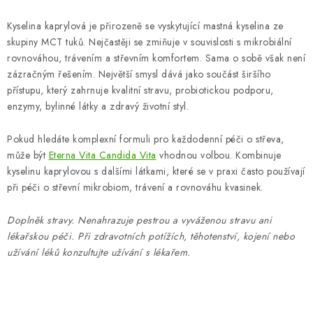
Kyselina kaprylová je přirozeně se vyskytující mastná kyselina ze
skupiny MCT tuků. Nejčastěji se zmiňuje v souvislosti s mikrobiální
rovnováhou, trávením a střevním komfortem. Sama o sobě však není
zázračným řešením. Největší smysl dává jako součást širšího
přístupu, který zahrnuje kvalitní stravu, probiotickou podporu,
enzymy, bylinné látky a zdravý životní styl.
Pokud hledáte komplexní formuli pro každodenní péči o střeva,
může být
Eterna Vita Candida Vita
vhodnou volbou. Kombinuje
kyselinu kaprylovou s dalšími látkami, které se v praxi často používají
při péči o střevní mikrobiom, trávení a rovnováhu kvasinek.
Doplněk stravy. Nenahrazuje pestrou a vyváženou stravu ani
lékařskou péči. Při zdravotních potížích, těhotenství, kojení nebo
užívání léků konzultujte užívání s lékařem.