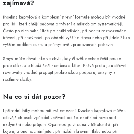
zajímavá?
Kyselina kaprylová a komplexní střevní formule mohou být vhodné
pro lidi, kteří chtějí pečovat o trávení a mikrobiom systematičtěji.
Často po nich sahají lidé po antibiotikách, při pocitu rozhozeného
trávení, při nadýmání, po období vyššího stresu nebo při jídelníčku s
vyšším podílem cukru a průmyslově zpracovaných potravin.
Smysl může dávat také ve chvíli, kdy člověk nechce řešit pouze
probiotika, ale hledá širší kombinaci látek. Právě proto je u střevní
rovnováhy vhodné propojit probiotickou podporu, enzymy a
rostlinné složky.
Na co si dát pozor?
I přírodní látky mohou mít svá omezení. Kyselina kaprylová může u
citlivějších osob způsobit zažívací potíže, například nevolnost,
nadýmání nebo průjem. Opatrnost je vhodná v těhotenství, při
kojení, u onemocnění jater, při nízkém krevním tlaku nebo při