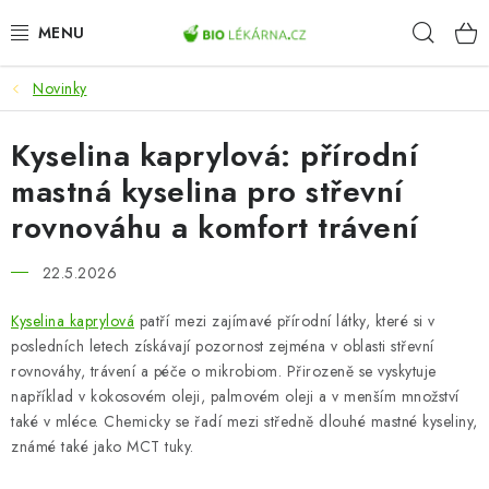
Přejít
Hleda
na
obsah
Novinky
AKCE
Kyselina kaprylová: přírodní
DOPLŇKY STRAVY
mastná kyselina pro střevní
PŘÍRODNÍ KOSMETIKA
rovnováhu a komfort trávení
SPORT
22.5.2026
ZDRAVÉ POTRAVINY
Kyselina kaprylová
patří mezi zajímavé přírodní látky, které si v
posledních letech získávají pozornost zejména v oblasti střevní
rovnováhy, trávení a péče o mikrobiom. Přirozeně se vyskytuje
PŘÍSTROJE
například v kokosovém oleji, palmovém oleji a v menším množství
také v mléce. Chemicky se řadí mezi středně dlouhé mastné kyseliny,
ZDRAVOTNÍ OKRUHY
známé také jako MCT tuky.