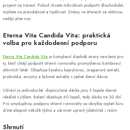
projevit na trávení. Pokud chcete mikrobiom podpořit dlouhodobě,
myslete na pravidelnost a trpělivost. Změny ve střevech se většinou
nedějí přes noc.
Eterna Vita Candida Vita: praktická
volba pro každodenní podporu
Eterna Vita Candida Vita
je komplexní doplněk stravy navržený pro
ty, kteří chtějí podpořit střevní rovnováhu promyšlenou kombinací
aktivních látek. Obsahuje kyselinu kaprylovou, oreganový extrakt,
probiotika, enzymy a bylinné extrakty v jedné denní dávce.
Užívání je jednoduché: doporučená dávka jsou 2 kapsle denně
ideálně s jídlem. Balení obsahuje 60 kapslí, tedy dávku na 30 dní.
Pro smysluplnou podporu střevní rovnováhy se obvykle vyplatí kúru
držet alespoň několik týdnů a zároveň upravit jídelníček i režim.
Shrnutí